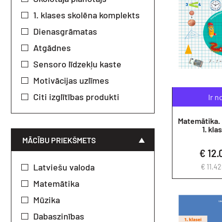
1. klases skolēna komplekts
Dienasgrāmatas
Atgādnes
Sensoro līdzekļu kaste
Motivācijas uzlīmes
Citi izglītības produkti
Ir n
Matemātika.
1. klas
MĀCĪBU PRIEKŠMETS
€ 12.
Latviešu valoda
€ 11.4
Matemātika
Mūzika
Dabaszinības