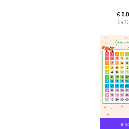
€ 5.
€ 4.76
Ir n