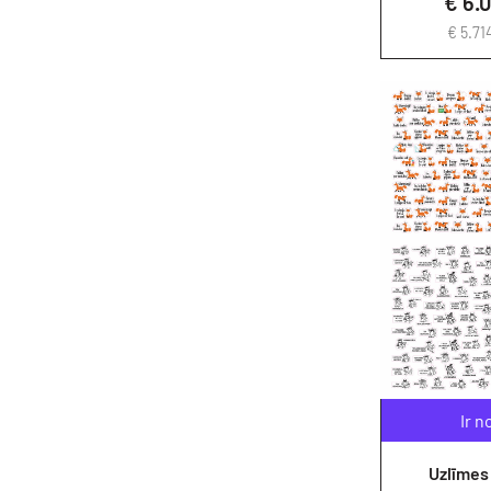
€ 6.
€ 5.71
Ir n
Uzlīmes 