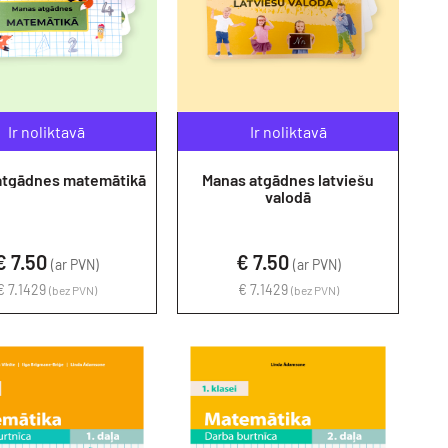
Ir noliktavā
Ir noliktavā
atgādnes matemātikā
Manas atgādnes latviešu
valodā
€ 7.50
€ 7.50
(ar PVN)
(ar PVN)
€ 7.1429
€ 7.1429
(bez PVN)
(bez PVN)