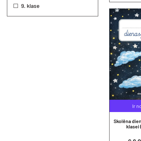
9. klase
Ir n
Skolēna dienas
klasei 