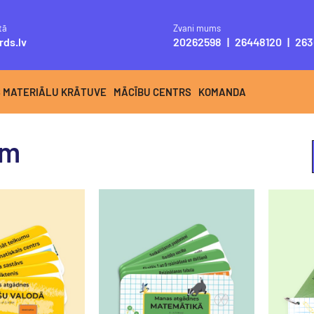
tā
Zvani mums
rds.lv
20262598
|
26448120
|
263
S MATERIĀLU KRĀTUVE
MĀCĪBU CENTRS
KOMANDA
ām