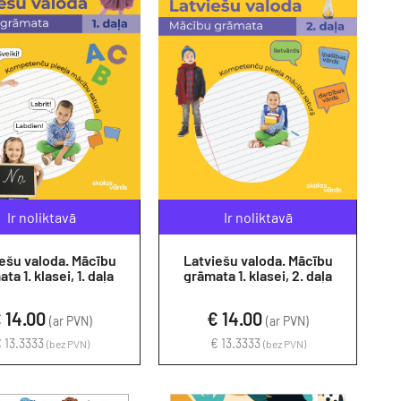
Ir noliktavā
Ir noliktavā
ešu valoda. Mācību
Latviešu valoda. Mācību
ta 1. klasei, 1. daļa
grāmata 1. klasei, 2. daļa
 14.00
€ 14.00
(ar PVN)
(ar PVN)
 13.3333
€ 13.3333
(bez PVN)
(bez PVN)