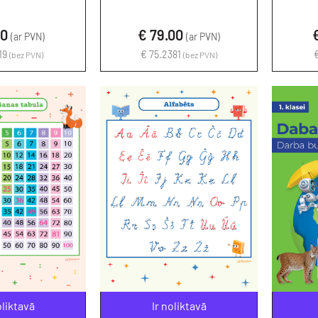
00
€ 79.00
(ar PVN)
(ar PVN)
19
€ 75.2381
(bez PVN)
(bez PVN)
oliktavā
Ir noliktavā