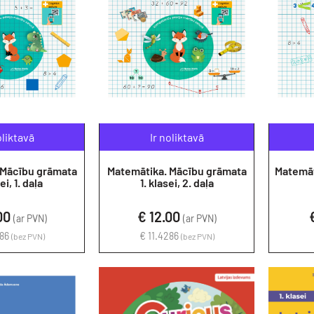
oliktavā
Ir noliktavā
 Mācību grāmata
Matemātika. Mācību grāmata
Matemāt
ei, 1. daļa
1. klasei, 2. daļa
00
€ 12.00
(ar PVN)
(ar PVN)
286
€ 11.4286
(bez PVN)
(bez PVN)