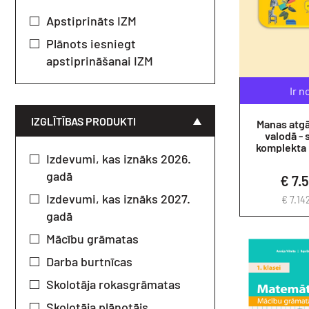
Apstiprināts IZM
Plānots iesniegt
apstiprināšanai IZM
Ir n
IZGLĪTĪBAS PRODUKTI
Manas atgā
valodā -
komplekta 
Izdevumi, kas iznāks 2026.
gadā
€ 7.
Izdevumi, kas iznāks 2027.
€ 7.14
gadā
Mācību grāmatas
Darba burtnīcas
Skolotāja rokasgrāmatas
Skolotāja plānotājs