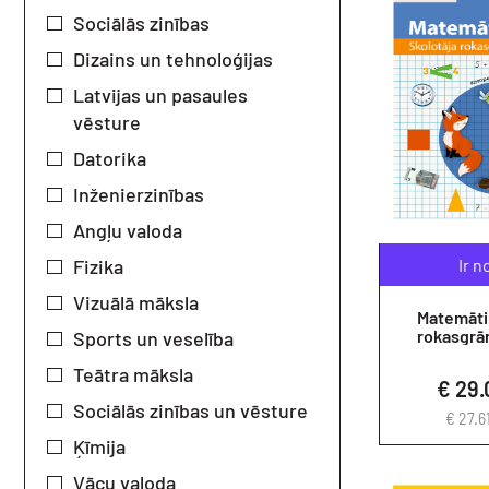
Sociālās zinības
Dizains un tehnoloģijas
Latvijas un pasaules
vēsture
Datorika
Inženierzinības
Angļu valoda
Fizika
Ir n
Vizuālā māksla
Matemātik
rokasgrām
Sports un veselība
Teātra māksla
€ 29
Sociālās zinības un vēsture
€ 27.6
Ķīmija
Vācu valoda