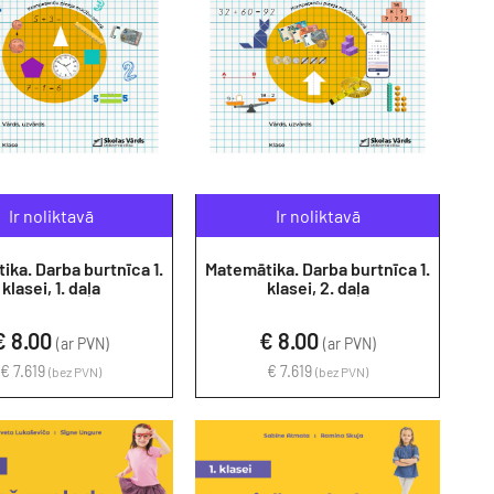
Ir noliktavā
Ir noliktavā
ika. Darba burtnīca 1.
Matemātika. Darba burtnīca 1.
klasei, 1. daļa
klasei, 2. daļa
€ 8.00
€ 8.00
(ar PVN)
(ar PVN)
€ 7.619
€ 7.619
(bez PVN)
(bez PVN)