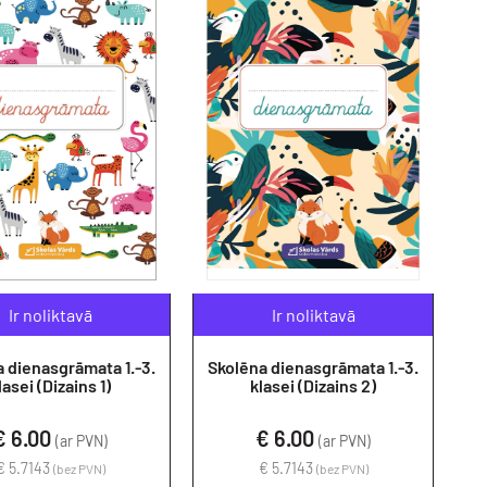
Ir noliktavā
Ir noliktavā
dienasgrāmata 1.-3.
Skolēna dienasgrāmata 1.-3.
lasei (Dizains 1)
klasei (Dizains 2)
€ 6.00
€ 6.00
(ar PVN)
(ar PVN)
€ 5.7143
€ 5.7143
(bez PVN)
(bez PVN)