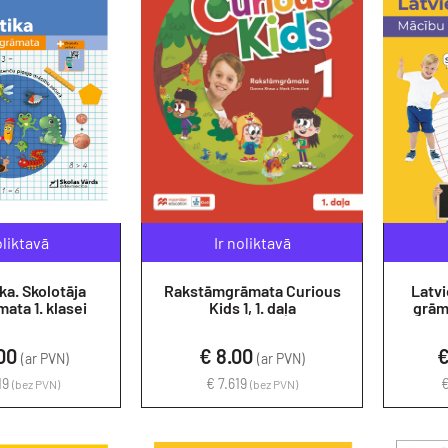
oliktavā
Ir noliktavā
a. Skolotāja
Rakstāmgrāmata Curious
Latvi
ata 1. klasei
Kids 1, 1. daļa
grāma
.00
€ 8.00
€
(ar PVN)
(ar PVN)
19
€ 7.619
€
(bez PVN)
(bez PVN)