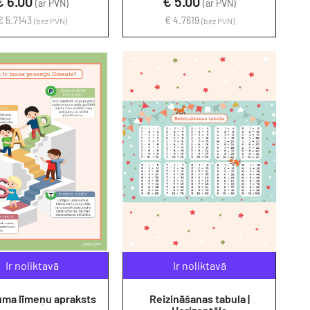
€ 6.00
€ 5.00
(ar PVN)
(ar PVN)
€ 5.7143
€ 4.7619
(bez PVN)
(bez PVN)
Ir noliktavā
Ir noliktavā
ma līmeņu apraksts
Reizināšanas tabula |