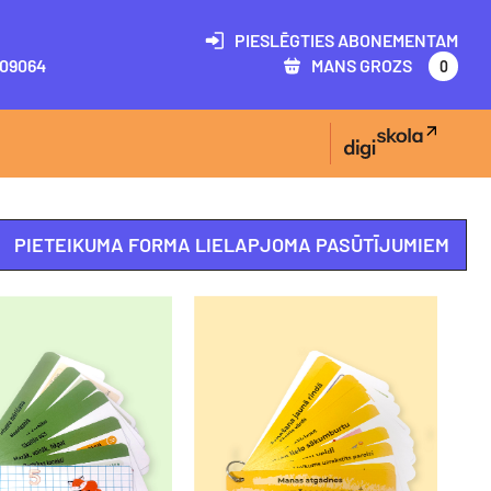
PIESLĒGTIES ABONEMENTAM
09064
MANS GROZS
0
PIETEIKUMA FORMA LIELAPJOMA PASŪTĪJUMIEM