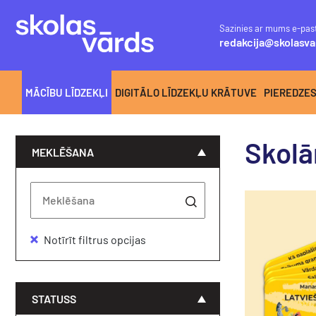
Sazinies ar mums e-pas
redakcija@skolasva
MĀCĪBU LĪDZEKĻI
DIGITĀLO LĪDZEKĻU KRĀTUVE
PIEREDZE
Skol
MEKLĒŠANA
Notīrīt filtrus opcijas
STATUSS