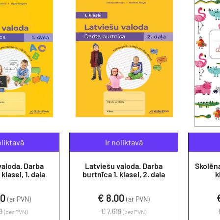
oliktavā
Ir noliktavā
valoda. Darba
Latviešu valoda. Darba
Skolēna 
 klasei, 1. daļa
burtnīca 1. klasei, 2. daļa
k
00
€ 8.00
(ar PVN)
(ar PVN)
19
€ 7.619
(bez PVN)
(bez PVN)