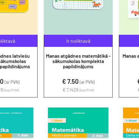
oliktavā
Ir noliktavā
dnes latviešu
Manas atgādnes matemātikā -
Manas 
 sākumskolas
sākumskolas komplekta
papildinājums
papildinājums
50
€ 7.50
(ar PVN)
(ar PVN)
29
€ 7.1429
(bez PVN)
(bez PVN)