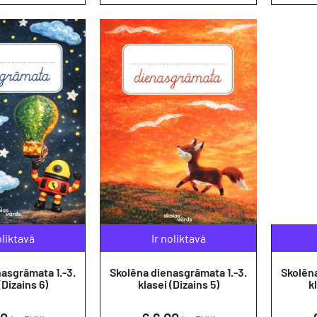
oliktavā
Ir noliktavā
grāmata 1.-3.
Skolēna dienasgrāmata 1.-3.
Skolēna 
(Dizains 6)
klasei (Dizains 5)
k