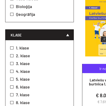
Bioloģija
Ģeogrāfija
KLASE
1. klase
2. klase
3. klase
Ir n
4. klase
5. klase
Latviešu 
burtnīca 1.
6. klase
7. klase
€ 8.
8. klase
€ 7.6