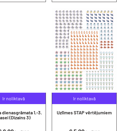
Ir noliktavā
Ir noliktavā
dienasgrāmata 1.-3.
Uzlīmes STAP vērtējumiem
lasei (Dizains 3)