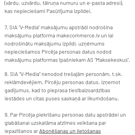
(vārdu, uzvārdu, tālruņa numuru un e-pasta adresi),
kas nepieciešami Pasūtījuma izpildei.
7. SIA "V-Media" maksājumu apstrādi nodrošina
maksājumu platforma makecommerce.lv un lai
nodrošinātu maksājumu izpildi, uzņēmums
nepieciešamos Pircēja personas datus nodod
maksājumu platformas īpašniekam AS "Maksekeskus".
8. SIA “V-Media” nenodod trešajām personām, t.sk.
reklāmdevējiem, Pircēju personas datus, izņemot
gadījumus, kad to pieprasa tiesībaizsardzības
iestādes un citas puses saskaņā ar likumdošanu.
9. Par Pircēja piekrišanu personas datu apstrādei un
glabāšanai uzskatāma atzīmes veikšana par
iepazīšanos ar
Abonēšanas un lietošanas