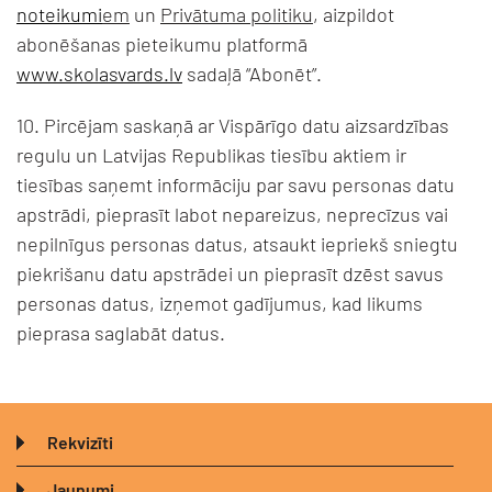
noteikumi
em
un
Privātuma politiku
, aizpildot
abonēšanas pieteikumu platformā
www.skolasvards.lv
sadaļā “Abonēt”.
10. Pircējam saskaņā ar Vispārīgo datu aizsardzības
regulu un Latvijas Republikas tiesību aktiem ir
tiesības saņemt informāciju par savu personas datu
apstrādi, pieprasīt labot nepareizus, neprecīzus vai
nepilnīgus personas datus, atsaukt iepriekš sniegtu
piekrišanu datu apstrādei un pieprasīt dzēst savus
personas datus, izņemot gadījumus, kad likums
pieprasa saglabāt datus.
Rekvizīti
Jaunumi