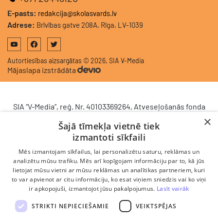
E-pasts:
redakcija@skolasvards.lv
Adrese:
Brīvības gatve 208A, Rīga, LV-1039
Autortiesības aizsargātas © 2026, SIA V-Media
Mājaslapa izstrādāta
SIA “V-Media”, reģ. Nr. 40103369264, Atveseļošanās fonda
saņemtā finansējuma ietvaros veic ieguldījumu
×
Šajā tīmekļa vietnē tiek
komercdarbības procesu uzlabošanā - ieviesta klientu
izmantoti sīkfaili
attiecību pārvaldības sistēma (CRM). 2024. gada 16.
decembrī tika noslēgts līgums Nr. 9.2-17-L-2024/928 ar
Mēs izmantojam sīkfailus, lai personalizētu saturu, reklāmas un
Latvijas Investīciju un attīstības aģentūru par atbalsta
analizētu mūsu trafiku. Mēs arī kopīgojam informāciju par to, kā jūs
lietojat mūsu vietni ar mūsu reklāmas un analītikas partneriem, kuri
saņemšanu saskaņā ar Atveseļošanas un noturības
to var apvienot ar citu informāciju, ko esat viņiem sniedzis vai ko viņi
mehānisma plāna 2. komponenti “Digitālā transformācija”
ir apkopojuši, izmantojot jūsu pakalpojumus.
Lasīt vairāk
(atbalsta pieteikuma Nr. DIGI/2024/1253). Projekta ietvaros
ieviesta klientu un darba procesu pārvaldības sistēma
STRIKTI NEPIECIEŠAMIE
VEIKTSPĒJAS
Scoro, uzlabojot pārdošanas procesu, centralizējot klientu