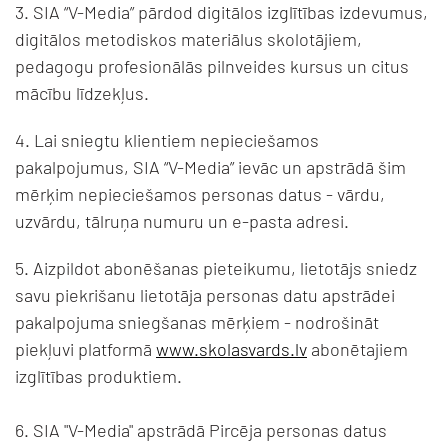
3. SIA “V-Media” pārdod digitālos izglītības izdevumus,
digitālos metodiskos materiālus skolotājiem,
pedagogu profesionālās pilnveides kursus un citus
mācību līdzekļus.
4. Lai sniegtu klientiem nepieciešamos
pakalpojumus, SIA “V-Media” ievāc un apstrādā šim
mērķim nepieciešamos personas datus - vārdu,
uzvārdu, tālruņa numuru un e-pasta adresi.
5. Aizpildot abonēšanas pieteikumu, lietotājs sniedz
savu piekrišanu lietotāja personas datu apstrādei
pakalpojuma sniegšanas mērķiem - nodrošināt
piekļuvi platformā
www.skolasvards.lv
abonētajiem
izglītības produktiem.
6. SIA "V-Media" apstrādā Pircēja personas datus