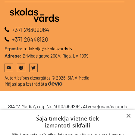
+371 26309064
+371 26448120
E-pasts:
redakcija@skolasvards.lv
Adrese:
Brīvības gatve 208A, Rīga, LV-1039
Autortiesības aizsargātas © 2026, SIA V-Media
Mājaslapa izstrādāta
SIA “V-Media”, reģ. Nr. 40103369264, Atveseļošanās fonda
saņemtā finansējuma ietvaros veic ieguldījumu
×
Šajā tīmekļa vietnē tiek
komercdarbības procesu uzlabošanā - ieviesta klientu
izmantoti sīkfaili
attiecību pārvaldības sistēma (CRM). 2024. gada 16.
decembrī tika noslēgts līgums Nr. 9.2-17-L-2024/928 ar
Mēs izmantojam sīkfailus, lai personalizētu saturu, reklāmas un