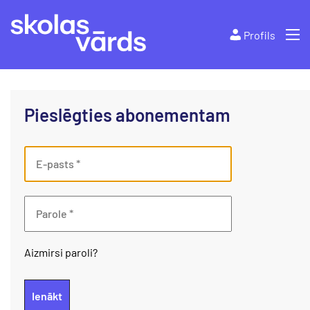
Profils
Pieslēgties abonementam
Aizmirsi paroli?
Ienākt