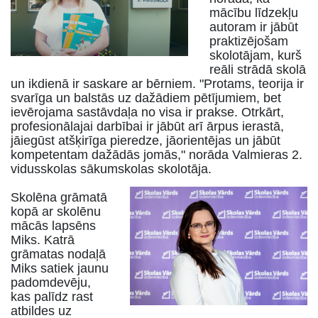
mācību līdzekļu
autoram ir jābūt
praktizējošam
skolotājam, kurš
reāli strādā skolā
un ikdienā ir saskare ar bērniem. "Protams, teorija ir
svarīga un balstās uz dažādiem pētījumiem, bet
ievērojama sastāvdaļa no visa ir prakse. Otrkārt,
profesionālajai darbībai ir jābūt arī ārpus ierastā,
jāiegūst atšķirīga pieredze, jāorientējas un jābūt
kompetentam dažādās jomās," norāda Valmieras 2.
vidusskolas sākumskolas skolotāja.
Skolēna grāmatā
kopā ar skolēnu
mācās lapsēns
Miks. Katrā
grāmatas nodaļā
Miks satiek jaunu
padomdevēju,
kas palīdz rast
atbildes uz