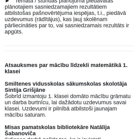
► Temata / stundas plānojumā piedāvātas
plānotajiem sasniedzamajiem rezultātiem
atbilstošas pašnovērtējuma iespējas, t.i., piedāvā
uzdevumus (rādītājus), kas ļauj skolēnam
pārliecināties par to, vai sasniedzamais rezultāts ir
apgūts.
Atsauksmes par mācību līdzekli matemātikā 1.
klasei
Smiltenes vidusskolas sākumskolas skolotāja
Sintija Grišjāne
Šobrīd izmantoju 1. klasei domāto mācību grāmatu
un darba burtnīcu, lai dažādotu uzdevumus savai
klasei. Uzdevumi ir pilnībā atbilstoši jaunajam
mācību saturam.
Misas pamatskolas bibliotekāre Natālija
Šabanoviča