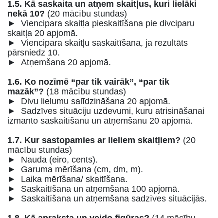
1.5. Kā saskaita un atņem skaitļus, kuri lielāki
nekā 10?
(20 mācību stundas)
► Viencipara skaitļa pieskaitīšana pie divciparu
skaitļa 20 apjomā.
► Viencipara skaitļu saskaitīšana, ja rezultāts
pārsniedz 10.
► Atņemšana 20 apjomā.
1.6. Ko nozīmē “par tik vairāk”, “par tik
mazāk”?
(18 mācību stundas)
► Divu lielumu salīdzināšana 20 apjomā.
► Sadzīves situāciju uzdevumi, kuru atrisināšanai
izmanto saskaitīšanu un atņemšanu 20 apjomā.
1.7. Kur sastopamies ar lieliem skaitļiem?
(20
mācību stundas)
► Nauda (eiro, cents).
► Garuma mērīšana (cm, dm, m).
► Laika mērīšana/ skaitīšana.
► Saskaitīšana un atņemšana 100 apjomā.
► Saskaitīšana un atņemšana sadzīves situācijās.