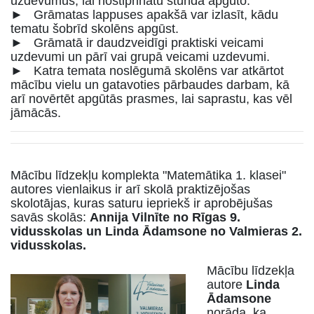
uzdevumus, lai nostiprinātu stundā apgūto.
► Grāmatas lappuses apakšā var izlasīt, kādu
tematu šobrīd skolēns apgūst.
► Grāmatā ir daudzveidīgi praktiski veicami
uzdevumi un pārī vai grupā veicami uzdevumi.
► Katra temata noslēgumā skolēns var atkārtot
mācību vielu un gatavoties pārbaudes darbam, kā
arī novērtēt apgūtās prasmes, lai saprastu, kas vēl
jāmācās.
Mācību līdzekļu komplekta "Matemātika 1. klasei"
autores vienlaikus ir arī skolā praktizējošas
skolotājas, kuras saturu iepriekš ir aprobējušas
savās skolās:
Annija Vilnīte no Rīgas 9.
vidusskolas un Linda Ādamsone no Valmieras 2.
vidusskolas.
Mācību līdzekļa
autore
Linda
Ādamsone
norāda, ka