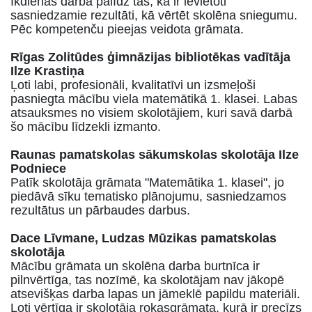
Ikdienas darbā palīdz tas, ka ir ievietoti
sasniedzamie rezultāti, kā vērtēt skolēna sniegumu.
Pēc kompetenču pieejas veidota grāmata.
Rīgas Zolitūdes ģimnāzijas bibliotēkas vadītāja
Ilze Krastiņa
Ļoti labi, profesionāli, kvalitatīvi un izsmeļoši
pasniegta mācību viela matemātikā 1. klasei. Labas
atsauksmes no visiem skolotājiem, kuri savā darbā
šo mācību līdzekli izmanto.
Raunas pamatskolas sākumskolas skolotāja Ilze
Podniece
Patīk skolotāja grāmata "Matemātika 1. klasei", jo
piedāvā sīku tematisko plānojumu, sasniedzamos
rezultātus un pārbaudes darbus.
Dace Līvmane, Ludzas Mūzikas pamatskolas
skolotāja
Mācību grāmata un skolēna darba burtnīca ir
pilnvērtīga, tas nozīmē, ka skolotājam nav jākopē
atsevišķas darba lapas un jāmeklē papildu materiāli.
Ļoti vērtīga ir skolotāja rokasgrāmata, kurā ir precīzs