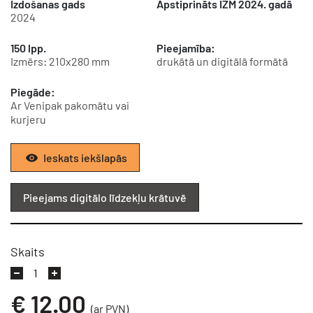
Izdošanas gads
Apstiprināts IZM 2024. gadā
2024
150 lpp.
Pieejamība:
Izmērs: 210x280 mm
drukātā un digitālā formātā
Piegāde:
Ar Venipak pakomātu vai
kurjeru
Ieskats iekšlapās
Pieejams digitālo līdzekļu krātuvē
Skaits
€
12.00
(ar PVN)