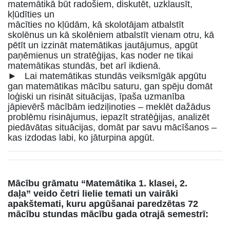
matemātikā būt radošiem, diskutēt, uzklausīt,
kļūdīties un
mācīties no kļūdām, kā skolotājam atbalstīt
skolēnus un kā skolēniem atbalstīt vienam otru, kā
pētīt un izzināt matemātikas jautājumus, apgūt
paņēmienus un stratēģijas, kas noder ne tikai
matemātikas stundās, bet arī ikdienā.
► Lai matemātikas stundās veiksmīgāk apgūtu
gan matemātikas mācību saturu, gan spēju domāt
loģiski un risināt situācijas, īpaša uzmanība
jāpievērš mācībām iedziļinoties – meklēt dažādus
problēmu risinājumus, iepazīt stratēģijas, analizēt
piedāvātas situācijas, domāt par savu mācīšanos –
kas izdodas labi, ko jāturpina apgūt.
Mācību grāmatu “Matemātika 1. klasei, 2.
daļa”
veido četri lielie temati un vairāki
apakštemati, kuru apgūšanai paredzētas 72
mācību stundas
mācību gada otrajā semestrī: