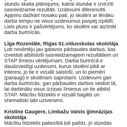
stundu skaita plānojums, katrai stundai ir izvirzīti
sasniedzamie rezultāti. Uzdevumi diferencēti.
Apjomu dažkārt nosaku pati, jo skolēni ar lēnāku
darba tempu ne visus uzdevumus paspēj izpildīt.
Liels pluss ir pašvērtējums, ko skolēni var atzīmēt
darba burtnīcās.
Līga Rozentāle, Rīgas 51.vidusskolas skolotāja
Ļoti novērtēju jau gatavos pārbaudes darbus, kas
izveidoti atbilstoši sasniedzamajiem rezultātiem un
STAP līmeņu vērtējumam. Darba burtnīcā ir
daudzveidīgi uzdevumi, kurus skolēni pildi ar
interesi, jo tie ir vizuāli saistoši, un to piemēri
(paraugi) ir skolēnam saprotami. Uzdevumi gan
darba burtnīcās, gan pārbaudes darbos veidoti tā,
lai darbinātu visus izziņas līmeņus un tie atbilst
STAP. Mācību līdzeklis ir vizuāli bagāts un
shematiski labi uztverams.
Krist
ī
ne Gaugere, Limba
ž
u Valsts
ģimnāzijas
skolotāja
Mācību līdzeklis
patiesībā ļoti palīdz, jo stundas