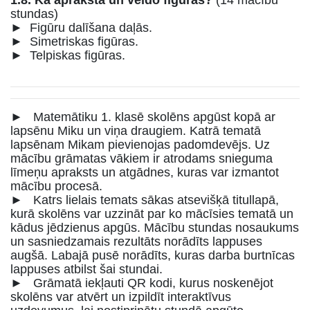
1.8. Kā apraksta un veido figūras?
(14 mācību
stundas)
► Figūru dalīšana daļās.
► Simetriskas figūras.
► Telpiskas figūras.
► Matemātiku 1. klasē skolēns apgūst kopā ar
lapsēnu Miku un viņa draugiem. Katrā tematā
lapsēnam Mikam pievienojas padomdevējs. Uz
mācību grāmatas vākiem ir atrodams snieguma
līmeņu apraksts un atgādnes, kuras var izmantot
mācību procesā.
► Katrs lielais temats sākas atsevišķā titullapā,
kurā skolēns var uzzināt par ko mācīsies tematā un
kādus jēdzienus apgūs. Mācību stundas nosaukums
un sasniedzamais rezultāts norādīts lappuses
augšā. Labajā pusē norādīts, kuras darba burtnīcas
lappuses atbilst šai stundai.
► Grāmatā iekļauti QR kodi, kurus noskenējot
skolēns var atvērt un izpildīt interaktīvus