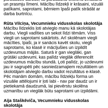
un prasmju līmeni. Mācību līdzekļi ir krāsaini, vizuāli
patīkami, saprotami, bērniem īpaši patīk strādāt ar
darba burtnīcu.
Rūta Vilciņa, Vecumnieku vidusskolas skolotāja
Mācību līdzeklis ļoti atvieglo manu kā skolotājas
darbu. Viegli vadīties un sekot līdzi tēmām. Viss
viegli un saprotami sakārtots. Arī skolēnam viegli
mācīties, īpaši, ja ir sanācis kavēt skolu, viegli
saprotams, ko klasē ir mācījušies un izpildīt
uzdevumus mājās. Saturā ir gan vieglāki, gan
grūtāki uzdevumi, kas palīdz vieglāk diferencēt
uzdevumus mācību stundā. Ļoti palīdz, jo uzdevumi
jau ir sagrupēti pēc sasniedzamajiem rezultātiem un
skolotājam atvieglo darbu vadot rezultātus e-klasē.
Pēc manām domām, mācību līdzekļu forma un
vizuālie attēlojumi ir ļoti labi - nav par daudz un ir
pietiekamā daudzumā, lai pievērstu skolēna
uzmanību un vieglāk būtu saprotami un izpildāmi.
Aija Staškēviča, Vecumnieku vidusskolas
skolotāja