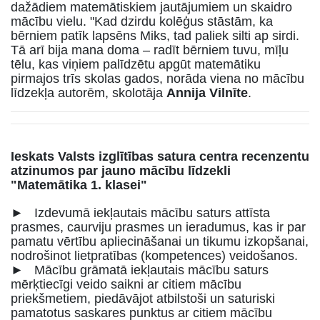
dažādiem matemātiskiem jautājumiem un skaidro
mācību vielu. "Kad dzirdu kolēģus stāstām, ka
bērniem patīk lapsēns Miks, tad paliek silti ap sirdi.
Tā arī bija mana doma – radīt bērniem tuvu, mīļu
tēlu, kas viņiem palīdzētu apgūt matemātiku
pirmajos trīs skolas gados, norāda viena no mācību
līdzekļa autorēm, skolotāja
Annija Vilnīte
.
Ieskats Valsts izglītības satura centra recenzentu
atzinumos par jauno mācību līdzekli
"Matemātika 1. klasei"
► Izdevumā iekļautais mācību saturs attīsta
prasmes, caurviju prasmes un ieradumus, kas ir par
pamatu vērtību apliecināšanai un tikumu izkopšanai,
nodrošinot lietpratības (kompetences) veidošanos.
► Mācību grāmatā iekļautais mācību saturs
mērķtiecīgi veido saikni ar citiem mācību
priekšmetiem, piedāvājot atbilstoši un saturiski
pamatotus saskares punktus ar citiem mācību