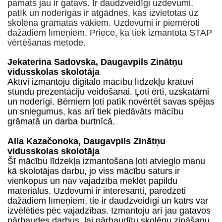
pamats jau ir gatavs. Ir daudzveidīgi uzdevumi,
patīk un noderīgas ir atgādnes, kas izvietotas uz
skolēna grāmatas vākiem.
Uzdevumi ir piemēroti
dažādiem līmeņiem. Priecē, ka tiek izmantota STAP
vērtēšanas metode.
Jekaterina Sadovska, Daugavpils Zinātņu
vidusskolas skolotāja
Aktīvi izmantoju digitālo mācību līdzekļu krātuvi
stundu prezentāciju veidošanai. Ļoti ērti, uzskatāmi
un noderīgi. Bērniem ļoti patīk novērtēt savas spējas
un sniegumus, kas arī tiek piedāvāts mācību
grāmatā un darba burtnīcā.
Alla Kazačonoka, Daugavpils Zinātņu
vidusskolas skolotāja
Šī mācību līdzekļa izmantošana ļoti atvieglo manu
kā skolotājas darbu, jo viss mācību saturs ir
vienkopus un nav vajadzība meklēt papildu
materiālus.
Uzdevumi ir interesanti, paredzēti
dažādiem līmeņiem, tie ir daudzveidīgi un katrs var
izvēlēties pēc vajadzības.
Izmantoju arī jau gatavos
pārbaudes darbus, lai pārbaudītu skolēnu zināšanu