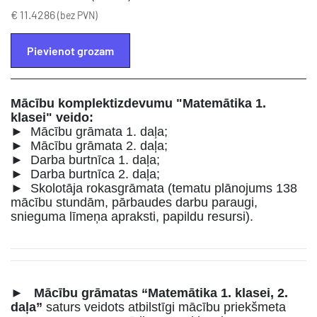
€ 11.4286
(bez PVN)
Pievienot grozam
Mācību komplektizdevumu "Matemātika 1.
klasei" veido:
► Mācību grāmata 1. daļa;
► Mācību grāmata 2. daļa;
► Darba burtnīca 1. daļa;
► Darba burtnīca 2. daļa;
► Skolotāja rokasgrāmata (tematu plānojums 138
mācību stundām, pārbaudes darbu paraugi,
snieguma līmeņa apraksti, papildu resursi).
►
Mācību grāmatas “Matemātika 1. klasei, 2.
daļa”
saturs veidots atbilstīgi mācību priekšmeta