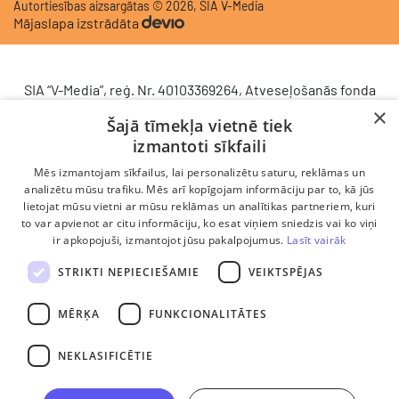
Autortiesības aizsargātas © 2026, SIA V-Media
Mājaslapa izstrādāta
SIA “V-Media”, reģ. Nr. 40103369264, Atveseļošanās fonda
saņemtā finansējuma ietvaros veic ieguldījumu
×
Šajā tīmekļa vietnē tiek
komercdarbības procesu uzlabošanā - ieviesta klientu
izmantoti sīkfaili
attiecību pārvaldības sistēma (CRM). 2024. gada 16.
decembrī tika noslēgts līgums Nr. 9.2-17-L-2024/928 ar
Mēs izmantojam sīkfailus, lai personalizētu saturu, reklāmas un
Latvijas Investīciju un attīstības aģentūru par atbalsta
analizētu mūsu trafiku. Mēs arī kopīgojam informāciju par to, kā jūs
lietojat mūsu vietni ar mūsu reklāmas un analītikas partneriem, kuri
saņemšanu saskaņā ar Atveseļošanas un noturības
to var apvienot ar citu informāciju, ko esat viņiem sniedzis vai ko viņi
mehānisma plāna 2. komponenti “Digitālā transformācija”
ir apkopojuši, izmantojot jūsu pakalpojumus.
Lasīt vairāk
(atbalsta pieteikuma Nr. DIGI/2024/1253). Projekta ietvaros
ieviesta klientu un darba procesu pārvaldības sistēma
STRIKTI NEPIECIEŠAMIE
VEIKTSPĒJAS
Scoro, uzlabojot pārdošanas procesu, centralizējot klientu
datubāzi un darījumu plūsmu, kā arī nodrošinot pārskatāmu,
MĒRĶA
FUNKCIONALITĀTES
efektīvu pārdošanas nodaļas darbu un precīzāku rezultātu
analīzi.
NEKLASIFICĒTIE