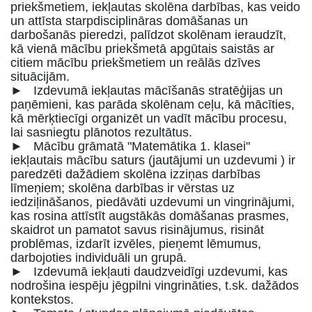
priekšmetiem, iekļautas skolēna darbības, kas veido
un attīsta starpdisciplināras domāšanas un
darbošanās pieredzi, palīdzot skolēnam ieraudzīt,
kā vienā mācību priekšmetā apgūtais saistās ar
citiem mācību priekšmetiem un reālās dzīves
situācijām.
► Izdevumā iekļautas mācīšanās stratēģijas un
paņēmieni, kas parāda skolēnam ceļu, kā mācīties,
kā mērķtiecīgi organizēt un vadīt mācību procesu,
lai sasniegtu plānotos rezultātus.
► Mācību grāmatā "Matemātika 1. klasei"
iekļautais mācību saturs (jautājumi un uzdevumi ) ir
paredzēti dažādiem skolēna izziņas darbības
līmeņiem; skolēna darbības ir vērstas uz
iedziļināšanos, piedāvāti uzdevumi un vingrinājumi,
kas rosina attīstīt augstākās domāšanas prasmes,
skaidrot un pamatot savus risinājumus, risināt
problēmas, izdarīt izvēles, pieņemt lēmumus,
darbojoties individuāli un grupā.
► Izdevumā iekļauti daudzveidīgi uzdevumi, kas
nodrošina iespēju jēgpilni vingrināties, t.sk. dažādos
kontekstos.