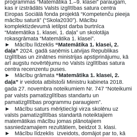
programmas “Matemātika 1.–9. klasei” paraugam,
kas ir izstrādāts Valsts izglītības satura centra
Eiropas Sociālā fonda projektā “Kompetenču pieeja
mācību saturā” (“Skola2030”). Mācību
komplektizdevumā ietilpst darba burtnīca
“Matemātika 1. klasei, 1. daļa” un skolotāja
rokasgrāmata “Matemātika 1. klasei”.
► Mācību līdzeklis
“Matemātika 1. klasei, 2.
daļa”
2024. gadā saņēmis Latvijas Republikas
Izglītības un zinātnes ministrijas apstiprinājumu, kā
arī augstu novērtējumu no Valsts izglītības satura
centra recenzentu puses.
►
Mācību grāmata
“Matemātika 1. klasei, 2.
daļa”
ir veidota atbilstoši Ministru kabineta 2018.
gada 27. novembra noteikumiem Nr. 747 “Noteikumi
par valsts pamatizglītības standartu un
pamatizglītības programmu paraugiem”.
► Mācību saturs mērķtiecīgi virza skolēnu uz
valsts pamatizglītības standartā noteiktajiem
matemātikas mācību jomas plānotajiem
sasniedzamajiem rezultātiem, beidzot 3. klasi.
► Mācību līdzeklis izveidots, domājot par to, kā