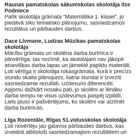
Raunas pamatskolas sākumskolas skolotāja Ilze
Podniece
Patīk skolotāja grāmata "Matemātika 1. klasei", jo
piedāvā sīku tematisko plānojumu, sasniedzamos
rezultātus un pārbaudes darbus.
Dace Līvmane, Ludzas Mūzikas pamatskolas
skolotāja
Mācību grāmata un skolēna darba burtnīca ir
pilnvērtīga, tas nozīmē, ka skolotājam nav jākopē
atsevišķas darba lapas un jāmeklē papildu materiāli.
Ļoti vērtīga ir skolotāja rokasgrāmata, kurā ir precīzs
stundu skaita plānojums, katrai stundai ir izvirzīti
sasniedzamie rezultāti. Uzdevumi diferencēti.
Apjomu dažkārt nosaku pati, jo skolēni ar lēnāku
darba tempu ne visus uzdevumus paspēj izpildīt.
Liels pluss ir pašvērtējums, ko skolēni var atzīmēt
darba burtnīcās.
Līga Rozentāle, Rīgas 51.vidusskolas skolotāja
Ļoti novērtēju jau gatavos pārbaudes darbus, kas
izveidoti atbilstoši sasniedzamajiem rezultātiem un