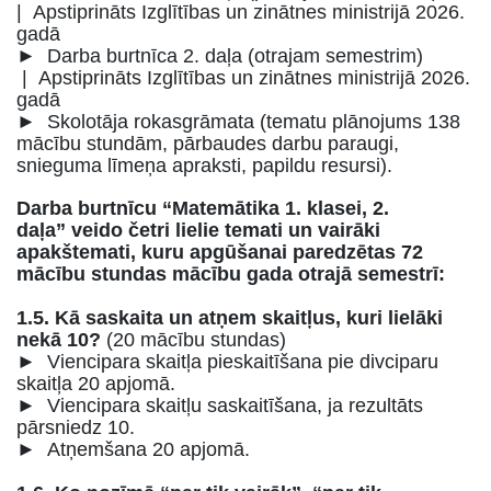
| Apstiprināts Izglītības un zinātnes ministrijā 2026.
gadā
► Darba burtnīca 2. daļa (otrajam semestrim)
| Apstiprināts Izglītības un zinātnes ministrijā 2026.
gadā
► Skolotāja rokasgrāmata (tematu plānojums 138
mācību stundām, pārbaudes darbu paraugi,
snieguma līmeņa apraksti, papildu resursi).
Darba burtnīcu “Matemātika 1. klasei, 2.
daļa”
veido četri lielie temati un vairāki
apakštemati, kuru apgūšanai paredzētas 72
mācību stundas
mācību gada otrajā semestrī:
1.5. Kā saskaita un atņem skaitļus, kuri lielāki
nekā 10?
(20 mācību stundas)
► Viencipara skaitļa pieskaitīšana pie divciparu
skaitļa 20 apjomā.
► Viencipara skaitļu saskaitīšana, ja rezultāts
pārsniedz 10.
► Atņemšana 20 apjomā.