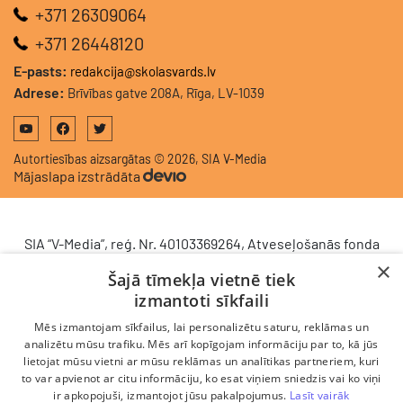
+371 26309064
+371 26448120
E-pasts:
redakcija@skolasvards.lv
Adrese:
Brīvības gatve 208A, Rīga, LV-1039
Autortiesības aizsargātas © 2026, SIA V-Media
Mājaslapa izstrādāta
SIA “V-Media”, reģ. Nr. 40103369264, Atveseļošanās fonda
saņemtā finansējuma ietvaros veic ieguldījumu
×
Šajā tīmekļa vietnē tiek
komercdarbības procesu uzlabošanā - ieviesta klientu
izmantoti sīkfaili
attiecību pārvaldības sistēma (CRM). 2024. gada 16.
decembrī tika noslēgts līgums Nr. 9.2-17-L-2024/928 ar
Mēs izmantojam sīkfailus, lai personalizētu saturu, reklāmas un
Latvijas Investīciju un attīstības aģentūru par atbalsta
analizētu mūsu trafiku. Mēs arī kopīgojam informāciju par to, kā jūs
saņemšanu saskaņā ar Atveseļošanas un noturības
lietojat mūsu vietni ar mūsu reklāmas un analītikas partneriem, kuri
to var apvienot ar citu informāciju, ko esat viņiem sniedzis vai ko viņi
mehānisma plāna 2. komponenti “Digitālā transformācija”
ir apkopojuši, izmantojot jūsu pakalpojumus.
Lasīt vairāk
(atbalsta pieteikuma Nr. DIGI/2024/1253). Projekta ietvaros