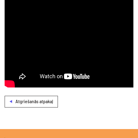
Atgriešanās atpakaļ