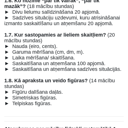
1.6. Ko nozīmē “par tik vairāk”, “par tik
mazāk”?
(18 mācību stundas)
► Divu lielumu salīdzināšana 20 apjomā.
► Sadzīves situāciju uzdevumi, kuru atrisināšanai
izmanto saskaitīšanu un atņemšanu 20 apjomā.
1.7. Kur sastopamies ar lieliem skaitļiem?
(20
mācību stundas)
► Nauda (eiro, cents).
► Garuma mērīšana (cm, dm, m).
► Laika mērīšana/ skaitīšana.
► Saskaitīšana un atņemšana 100 apjomā.
► Saskaitīšana un atņemšana sadzīves situācijās.
1.8. Kā apraksta un veido figūras?
(14 mācību
stundas)
► Figūru dalīšana daļās.
► Simetriskas figūras.
► Telpiskas figūras.