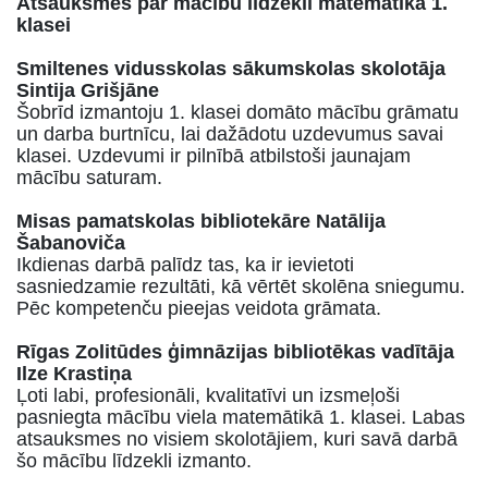
Atsauksmes par mācību līdzekli matemātikā 1.
klasei
Smiltenes vidusskolas sākumskolas skolotāja
Sintija Grišjāne
Šobrīd izmantoju 1. klasei domāto mācību grāmatu
un darba burtnīcu, lai dažādotu uzdevumus savai
klasei. Uzdevumi ir pilnībā atbilstoši jaunajam
mācību saturam.
Misas pamatskolas bibliotekāre Natālija
Šabanoviča
Ikdienas darbā palīdz tas, ka ir ievietoti
sasniedzamie rezultāti, kā vērtēt skolēna sniegumu.
Pēc kompetenču pieejas veidota grāmata.
Rīgas Zolitūdes ģimnāzijas bibliotēkas vadītāja
Ilze Krastiņa
Ļoti labi, profesionāli, kvalitatīvi un izsmeļoši
pasniegta mācību viela matemātikā 1. klasei. Labas
atsauksmes no visiem skolotājiem, kuri savā darbā
šo mācību līdzekli izmanto.