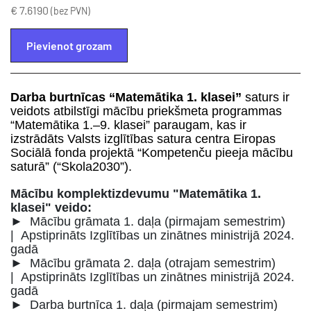
€ 7.6190
(bez PVN)
Pievienot grozam
Darba burtnīcas “Matemātika 1. klasei”
saturs ir
veidots atbilstīgi mācību priekšmeta programmas
“Matemātika 1.–9. klasei” paraugam, kas ir
izstrādāts Valsts izglītības satura centra Eiropas
Sociālā fonda projektā “Kompetenču pieeja mācību
saturā” (“Skola2030”).
Mācību komplektizdevumu "Matemātika 1.
klasei" veido:
► Mācību grāmata 1. daļa (pirmajam semestrim)
| Apstiprināts Izglītības un zinātnes ministrijā 2024.
gadā
► Mācību grāmata 2. daļa (otrajam semestrim)
| Apstiprināts Izglītības un zinātnes ministrijā 2024.
gadā
► Darba burtnīca 1. daļa (pirmajam semestrim)