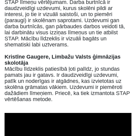
STAP līmeņu vērtējumam. Darba burtnīcā ir
daudzveidīgi uzdevumi, kurus skolēni pildi ar
interesi, jo tie ir vizuāli saistoši, un to piemēri
(paraugi) ir skolēnam saprotami. Uzdevumi gan
darba burtnīcās, gan pārbaudes darbos veidoti tā,
lai darbinātu visus izziņas līmeņus un tie atbilst
STAP. Mācību līdzeklis ir vizuāli bagāts un
shematiski labi uztverams.
Krist
ī
ne Gaugere, Limba
ž
u Valsts
ģimnāzijas
skolotāja
Mācību līdzeklis
patiesībā ļoti palīdz, jo stundas
pamats jau ir gatavs. Ir daudzveidīgi uzdevumi,
patīk un noderīgas ir atgādnes, kas izvietotas uz
skolēna grāmatas vākiem.
Uzdevumi ir piemēroti
dažādiem līmeņiem. Priecē, ka tiek izmantota STAP
vērtēšanas metode.