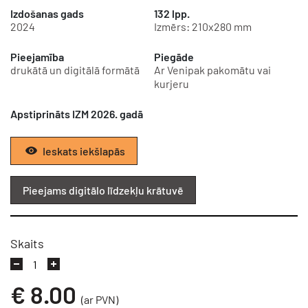
Izdošanas gads
132 lpp.
2024
Izmērs: 210x280 mm
Pieejamība
Piegāde
drukātā un digitālā formātā
Ar Venipak pakomātu vai
kurjeru
Apstiprināts IZM 2026. gadā
Ieskats iekšlapās
Pieejams digitālo līdzekļu krātuvē
Skaits
€
8.00
(ar PVN)