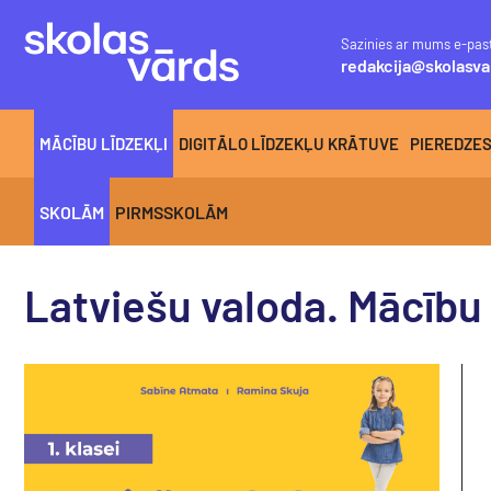
Sazinies ar mums e-pas
redakcija@skolasva
MĀCĪBU LĪDZEKĻI
DIGITĀLO LĪDZEKĻU KRĀTUVE
PIEREDZE
SKOLĀM
PIRMSSKOLĀM
Latviešu valoda. Mācību 