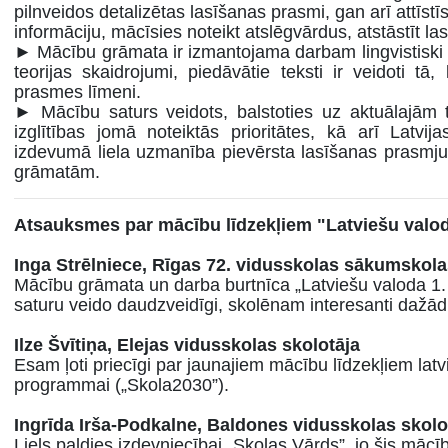
pilnveidos detalizētas lasīšanas prasmi, gan arī attīstī
informāciju, mācīsies noteikt atslēgvārdus, atstāstīt lasī
► Mācību grāmata ir izmantojama darbam lingvistiski
teorijas skaidrojumi, piedāvātie teksti ir veidoti tā
prasmes līmeni.
► Mācību saturs veidots, balstoties uz aktuālajā
izglītības jomā noteiktās prioritātes, kā arī Latvi
izdevumā liela uzmanība pievērsta lasīšanas prasmju a
grāmatām.
Atsauksmes par mācību līdzekļiem "Latviešu valoda
Inga Strēlniece, Rīgas 72. vidusskolas s
ā
kumskola
Mācību grāmata un darba burtnīca „Latviešu valoda 1. kl
saturu veido daudzveidīgi, skolēnam interesanti dažā
Ilze Švītiņa, Elejas vidusskolas skolot
āja
Esam ļoti priecīgi par jaunajiem mācību līdzekļiem latvi
programmai („Skola2030”).
Ingrī
da Ir
ša-Podkalne, Baldones vidusskolas skolo
Liels paldies izdevniecībai „Skolas Vārds”, jo šis mācī