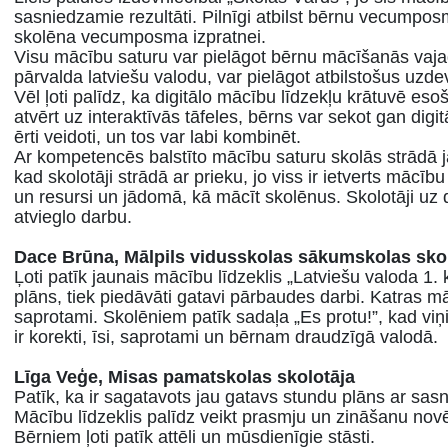
sasniedzamie rezultāti. Pilnīgi atbilst bērnu vecumposma
skolēna vecumposma izpratnei.
Visu mācību saturu var pielāgot bērnu mācīšanās vajad
pārvalda latviešu valodu, var pielāgot atbilstošus uzd
Vēl ļoti palīdz, ka digitālo mācību līdzekļu krātuvē es
atvērt uz interaktīvās tāfeles, bērns var sekot gan digi
ērti veidoti, un tos var labi kombinēt.
Ar kompetencēs balstīto mācību saturu skolās strādā j
kad skolotāji strādā ar prieku, jo viss ir ietverts mācī
un resursi un jādomā, kā mācīt skolēnus. Skolotāji uz da
atvieglo darbu.
Dace Brūna, Mā
lpils vidusskolas s
ā
kumskolas sko
Ļoti patīk jaunais mācību līdzeklis „Latviešu valoda 1. k
plāns, tiek piedāvāti gatavi pārbaudes darbi. Katras mā
saprotami. Skolēniem patīk sadaļa „Es protu!”, kad viņi 
ir korekti, īsi, saprotami un bērnam draudzīgā valodā.
Līga Veģe, Misas pamatskolas skolotāja
Patīk, ka ir sagatavots jau gatavs stundu plāns ar sa
Mācību līdzeklis palīdz veikt prasmju un zināšanu novēr
Bērniem ļoti patīk attēli un mūsdienīgie stāsti.