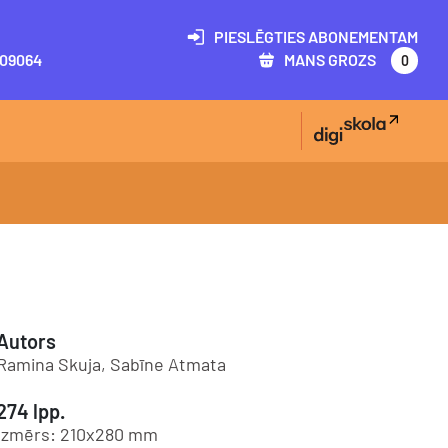
PIESLĒGTIES ABONEMENTAM
09064
MANS GROZS
0
Autors
Ramina Skuja, Sabīne Atmata
274 lpp.
Izmērs: 210x280 mm