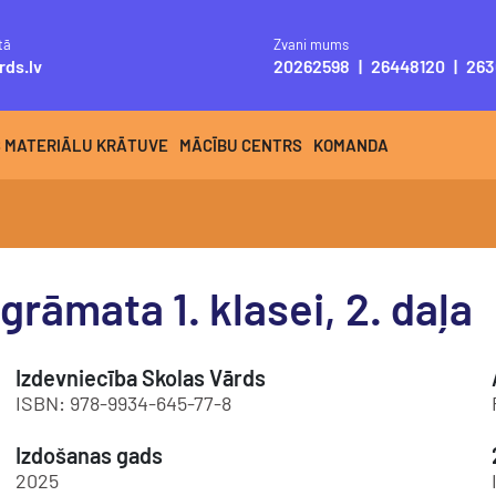
tā
Zvani mums
rds.lv
20262598
|
26448120
|
263
S MATERIĀLU KRĀTUVE
MĀCĪBU CENTRS
KOMANDA
grāmata 1. klasei, 2. daļa
Izdevniecība Skolas Vārds
ISBN: 978-9934-645-77-8
Izdošanas gads
2025