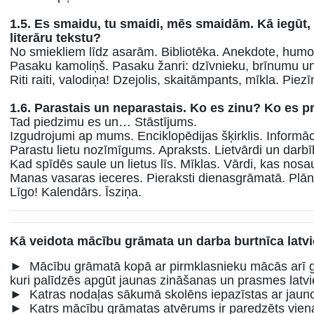
1.5. Es smaidu, tu smaidi, mēs smaidām. Kā iegūt, 
literāru tekstu?
No smiekliem līdz asarām. Bibliotēka. Anekdote, humori
Pasaku kamoliņš. Pasaku žanri: dzīvnieku, brīnumu u
Riti raiti, valodiņa! Dzejolis, skaitāmpants, mīkla. Piez
1.6. Parastais un neparastais. Ko es zinu? Ko es p
Tad piedzimu es un… Stāstījums.
Izgudrojumi ap mums. Enciklopēdijas šķirklis. Informā
Parastu lietu nozīmīgums. Apraksts. Lietvārdi un darbī
Kad spīdēs saule un lietus līs. Mīklas. Vārdi, kas nos
Manas vasaras ieceres. Pieraksti dienasgrāmatā. Plān
Līgo! Kalendārs. Īsziņa.
Kā veidota mācību grāmata un darba burtnīca latvi
► Mācību grāmatā kopā ar pirmklasnieku mācās arī gr
kuri palīdzēs apgūt jaunas zināšanas un prasmes latvi
► Katras nodaļas sākumā skolēns iepazīstas ar jaun
► Katrs mācību grāmatas atvērums ir paredzēts viena