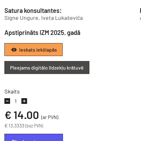
Satura konsultantes:
Signe Ungure, Iveta Lukaševiča
Apstiprināts IZM 2025. gadā
Ieskats iekšlapās
Pieejams digitālo līdzekļu krātuvē
Skaits
€
14.00
(ar PVN)
€ 13.3333
(bez PVN)