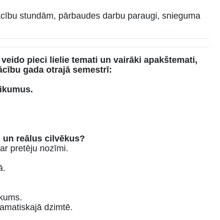
cību stundām, pārbaudes darbu paraugi, snieguma
”
veido pieci lielie temati un vairāki apakštemati,
cību gada otrajā semestrī:
teikumus.
s un reālus cilvēkus?
ar pretēju nozīmi.
ā.
ikums.
amatiskajā dzimtē.