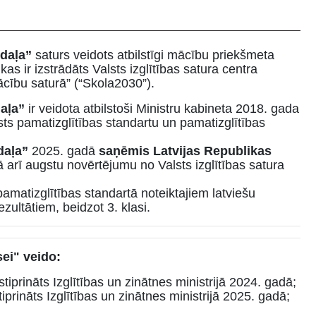
 daļa”
saturs veidots atbilstīgi mācību priekšmeta
s ir izstrādāts Valsts izglītības satura centra
cību saturā” (“Skola2030”).
daļa”
ir veidota atbilstoši Ministru kabineta 2018. gada
s pamatizglītības standartu un pamatizglītības
 daļa”
2025. gadā
saņēmis Latvijas Republikas
ā arī augstu novērtējumu no Valsts izglītības satura
amatizglītības standartā noteiktajiem latviešu
ultātiem, beidzot 3. klasi.
ei" veido:
prināts Izglītības un zinātnes ministrijā 2024. gadā;
rināts Izglītības un zinātnes ministrijā 2025. gadā;