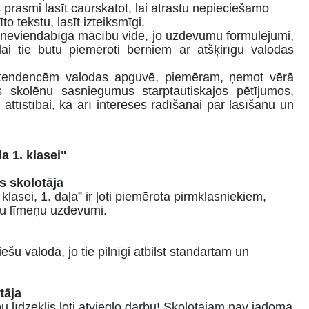
s prasmi lasīt caurskatot, lai atrastu nepieciešamo
to tekstu, lasīt izteiksmīgi.
 neviendabīgā mācību vidē, jo uzdevumu formulējumi,
, lai tie būtu piemēroti bērniem ar atšķirīgu valodas
m tendencēm valodas apguvē, piemēram, ņemot vērā
jas skolēnu sasniegumus starptautiskajos pētījumos,
ttīstībai, kā arī intereses radīšanai par lasīšanu un
 1. klasei"
s skolot
āja
asei, 1. daļa” ir ļoti piemērota pirmklasniekiem,
du līmeņu uzdevumi.
ešu valodā, jo tie pilnīgi atbilst standartam un
tāja
bu līdzeklis ļoti atvieglo darbu! Skolotājam nav jādomā