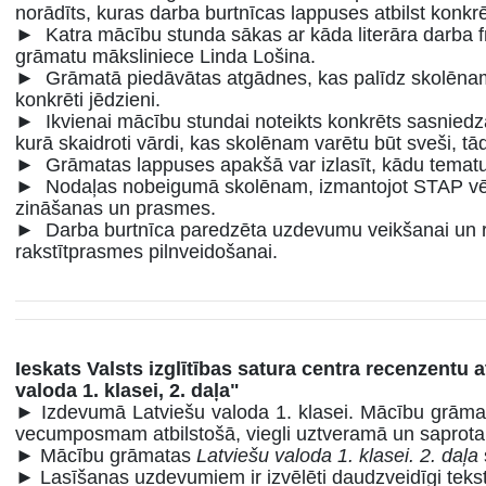
norādīts, kuras darba burtnīcas lappuses atbilst konk
► Katra mācību stunda sākas ar kāda literāra darba fr
grāmatu māksliniece Linda Lošina.
► Grāmatā piedāvātas atgādnes, kas palīdz skolēnam 
konkrēti jēdzieni.
► Ikvienai mācību stundai noteikts konkrēts sasniedz
kurā skaidroti vārdi, kas skolēnam varētu būt sveši, t
► Grāmatas lappuses apakšā var izlasīt, kādu tematu
► Nodaļas nobeigumā skolēnam, izmantojot STAP vērt
zināšanas un prasmes.
► Darba burtnīca paredzēta uzdevumu veikšanai un rok
rakstītprasmes pilnveidošanai.
Ieskats Valsts izglītības satura centra recenzentu
valoda 1. klasei, 2. daļa"
► Izdevumā Latviešu valoda 1. klasei. Mācību grāmat
vecumposmam atbilstošā, viegli uztveramā un saprot
► Mācību grāmatas
Latviešu valoda 1. klasei. 2. daļa
► Lasīšanas uzdevumiem ir izvēlēti daudzveidīgi teksti,