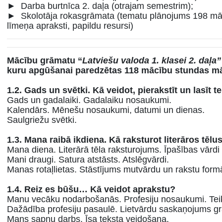
► Darba burtnīca 2. daļa (otrajam semestrim);
► Skolotāja rokasgrāmata (tematu plānojums 198 mā
līmeņa apraksti, papildu resursi)
Mācību grāmatu “
Latviešu valoda 1. klasei 2. daļa
kuru apgūšanai paredzētas 118 mācību stundas
mā
1.2. Gads un svētki. Kā veidot, pierakstīt un lasīt 
Gads un gadalaiki. Gadalaiku nosaukumi.
Kalendārs. Mēnešu nosaukumi, datumi un dienas.
Saulgriežu svētki.
1.3. Mana raibā ikdiena. Kā raksturot literāros tēlu
Mana diena. Literārā tēla raksturojums. Īpašības vārdi 
Mani draugi. Satura atstāsts. Atslēgvārdi.
Manas rotaļlietas. Stāstījums mutvārdu un rakstu form
1.4. Reiz es būšu… Kā veidot aprakstu?
Manu vecāku nodarbošanās. Profesiju nosaukumi. Te
Dažādība profesiju pasaulē. Lietvārdu saskaņojums gr
Mans sapņu darbs. Īsa teksta veidošana.