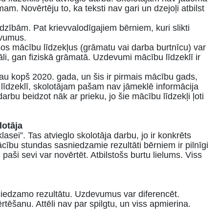
m. Novērtēju to, ka teksti nav gari un dzejoļi atbilst
zībām. Pat krievvalodīgajiem bērniem, kuri slikti
evumus.
ošos mācību līdzekļus (grāmatu vai darba burtnīcu) var
tāli, gan fiziskā grāmatā. Uzdevumi mācību līdzeklī ir
au kopš 2020. gada, un šis ir pirmais mācību gads,
bu līdzeklī, skolotājam pašam nav jāmeklē informācija
rbu beidzot nāk ar prieku, jo šie mācību līdzekļi ļoti
lot
āja
lasei”. Tas atvieglo skolotāja darbu, jo ir konkrēts
cību stundas sasniedzamie rezultāti bērniem ir pilnīgi
paši sevi var novērtēt. Atbilstošs burtu lielums. Viss
sniedzamo rezultātu. Uzdevumus var diferencēt.
tēšanu. Attēli nav par spilgtu, un viss apmierina.