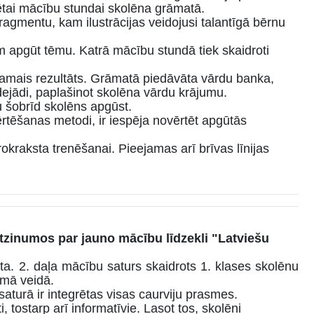
rētai mācību stundai skolēna grāmatā.
agmentu, kam ilustrācijas veidojusi talantīgā bērnu
apgūt tēmu. Katrā mācību stundā tiek skaidroti
amais rezultāts. Grāmatā piedāvāta vārdu banka,
ādejādi, paplašinot skolēna vārdu krājumu.
 šobrīd skolēns apgūst.
ēšanas metodi, ir iespēja novērtēt apgūtās
raksta trenēšanai. Pieejamas arī brīvas līnijas
 atzinumos par jauno mācību līdzekli "Latviešu
a. 2. daļa mācību saturs skaidrots 1. klases skolēnu
amā veidā.
saturā ir integrētas visas caurviju prasmes.
 tostarp arī informatīvie. Lasot tos, skolēni