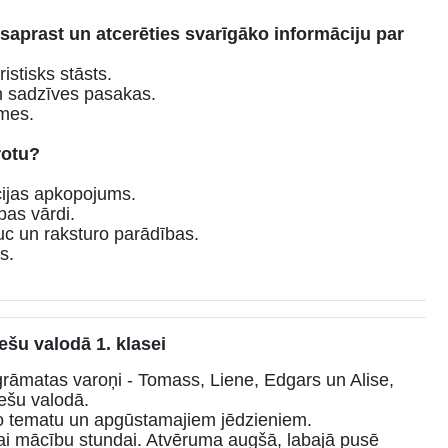
saprast un atcerēties svarīgāko informāciju par
stisks stāsts.
n sadzīves pasakas.
īmes.
rotu?
cijas apkopojums.
bas vārdi.
auc un raksturo parādības.
s.
ešu valodā 1. klasei
āmatas varoņi - Tomass, Liene, Edgars un Alise,
ešu valodā.
o tematu un apgūstamajiem jēdzieniem.
i mācību stundai. Atvēruma augšā, labajā pusē