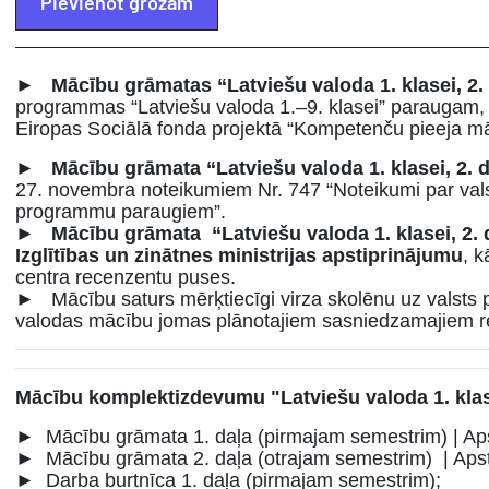
Pievienot grozam
►
Mācību grāmatas “Latviešu valoda 1. klasei, 2.
programmas “Latviešu valoda 1.–9. klasei” paraugam, ka
Eiropas Sociālā fonda projektā “Kompetenču pieeja mā
►
Mācību grāmata “Latviešu valoda 1. klasei, 2. 
27. novembra noteikumiem Nr. 747 “Noteikumi par valst
programmu paraugiem”.
►
Mācību grāmata “Latviešu valoda 1. klasei, 2.
Izglītības un zinātnes ministrijas apstiprinājumu
, k
centra recenzentu puses.
► Mācību saturs mērķtiecīgi virza skolēnu uz valsts p
valodas mācību jomas plānotajiem sasniedzamajiem rez
Mācību komplektizdevumu "Latviešu valoda 1. klas
► Mācību grāmata 1. daļa (pirmajam semestrim) | Apsti
► Mācību grāmata 2. daļa (otrajam semestrim) | Apstip
► Darba burtnīca 1. daļa (pirmajam semestrim);