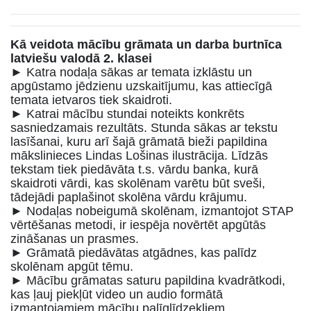
Kā veidota mācību grāmata un darba burtnīca
latviešu valodā 2. klasei
► Katra nodaļa sākas ar temata izklāstu un
apgūstamo jēdzienu uzskaitījumu, kas attiecīgā
temata ietvaros tiek skaidroti.
► Katrai mācību stundai noteikts konkrēts
sasniedzamais rezultāts. Stunda sākas ar tekstu
lasīšanai, kuru arī šajā grāmatā bieži papildina
mākslinieces Lindas Lošinas ilustrācija. Līdzās
tekstam tiek piedāvāta t.s. vārdu banka, kurā
skaidroti vārdi, kas skolēnam varētu būt sveši,
tādejādi paplašinot skolēna vārdu krājumu.
► Nodaļas nobeigumā skolēnam, izmantojot STAP
vērtēšanas metodi, ir iespēja novērtēt apgūtās
zināšanas un prasmes.
► Grāmatā piedāvātas atgādnes, kas palīdz
skolēnam apgūt tēmu.
► Mācību grāmatas saturu papildina kvadrātkodi,
kas ļauj piekļūt video un audio formātā
izmantojamiem mācību palīglīdzekļiem.