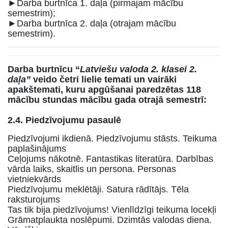
►Darba burtnīca 1. daļa (pirmajam mācību
semestrim);
►Darba burtnīca 2. daļa (otrajam mācību
semestrim).
Darba burtnīcu “
Latviešu valoda 2. klasei 2.
daļa”
veido četri lielie temati un vairāki
apakštemati, kuru apgūšanai paredzētas 118
mācību stundas
mācību gada otrajā semestrī:
2.4. Piedzīvojumu pasaulē
Piedzīvojumi ikdienā. Piedzīvojumu stāsts. Teikuma
paplašinājums
Ceļojums nākotnē. Fantastikas literatūra. Darbības
vārda laiks, skaitlis un persona. Personas
vietniekvārds
Piedzīvojumu meklētāji. Satura rādītājs. Tēla
raksturojums
Tas tik bija piedzīvojums! Vienlīdzīgi teikuma locekļi
Grāmatplaukta noslēpumi. Dzimtās valodas diena.