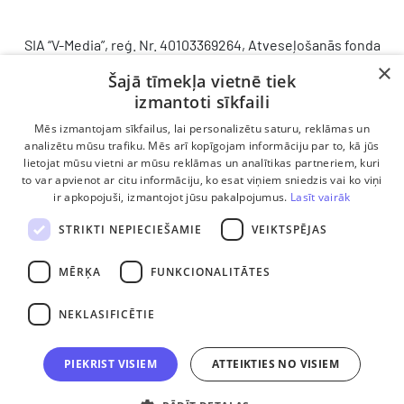
SIA “V-Media”, reģ. Nr. 40103369264, Atveseļošanās fonda
saņemtā finansējuma ietvaros veic ieguldījumu
×
Šajā tīmekļa vietnē tiek
komercdarbības procesu uzlabošanā - ieviesta klientu
izmantoti sīkfaili
attiecību pārvaldības sistēma (CRM). 2024. gada 16.
decembrī tika noslēgts līgums Nr. 9.2-17-L-2024/928 ar
Mēs izmantojam sīkfailus, lai personalizētu saturu, reklāmas un
Latvijas Investīciju un attīstības aģentūru par atbalsta
analizētu mūsu trafiku. Mēs arī kopīgojam informāciju par to, kā jūs
lietojat mūsu vietni ar mūsu reklāmas un analītikas partneriem, kuri
saņemšanu saskaņā ar Atveseļošanas un noturības
to var apvienot ar citu informāciju, ko esat viņiem sniedzis vai ko viņi
mehānisma plāna 2. komponenti “Digitālā transformācija”
ir apkopojuši, izmantojot jūsu pakalpojumus.
Lasīt vairāk
(atbalsta pieteikuma Nr. DIGI/2024/1253). Projekta ietvaros
ieviesta klientu un darba procesu pārvaldības sistēma
STRIKTI NEPIECIEŠAMIE
VEIKTSPĒJAS
Scoro, uzlabojot pārdošanas procesu, centralizējot klientu
datubāzi un darījumu plūsmu, kā arī nodrošinot pārskatāmu,
MĒRĶA
FUNKCIONALITĀTES
efektīvu pārdošanas nodaļas darbu un precīzāku rezultātu
analīzi.
NEKLASIFICĒTIE
PIEKRIST VISIEM
ATTEIKTIES NO VISIEM