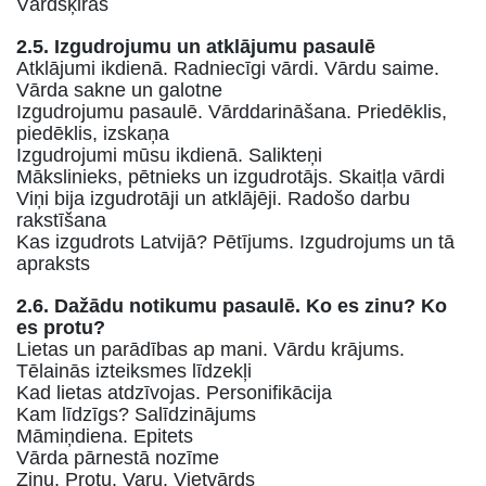
Vārdšķiras
2.5. Izgudrojumu un atklājumu pasaulē
Atklājumi ikdienā. Radniecīgi vārdi. Vārdu saime.
Vārda sakne un galotne
Izgudrojumu pasaulē. Vārddarināšana. Priedēklis,
piedēklis, izskaņa
Izgudrojumi mūsu ikdienā. Salikteņi
Mākslinieks, pētnieks un izgudrotājs. Skaitļa vārdi
Viņi bija izgudrotāji un atklājēji. Radošo darbu
rakstīšana
Kas izgudrots Latvijā? Pētījums. Izgudrojums un tā
apraksts
2.6. Dažādu notikumu pasaulē. Ko es zinu? Ko
es protu?
Lietas un parādības ap mani. Vārdu krājums.
Tēlainās izteiksmes līdzekļi
Kad lietas atdzīvojas. Personifikācija
Kam līdzīgs? Salīdzinājums
Māmiņdiena. Epitets
Vārda pārnestā nozīme
Zinu. Protu. Varu. Vietvārds