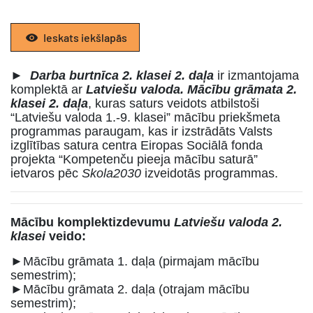
Ieskats iekšlapās
►
Darba burtnīca 2. klasei 2. daļa
ir izmantojama
komplektā ar
Latviešu valoda. Mācību grāmata 2.
klasei 2. daļa
, kuras saturs veidots atbilstoši
“Latviešu valoda 1.-9. klasei” mācību priekšmeta
programmas paraugam, kas ir izstrādāts Valsts
izglītības satura centra Eiropas Sociālā fonda
projekta “Kompetenču pieeja mācību saturā”
ietvaros pēc
Skola2030
izveidotās programmas.
Mācību komplektizdevumu
Latviešu valoda 2.
klasei
veido:
►Mācību grāmata 1. daļa (pirmajam mācību
semestrim);
►Mācību grāmata 2. daļa (otrajam mācību
semestrim);