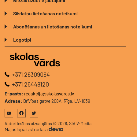
Biežāk uzdotie jautājumi
Sīkdatņu lietošanas noteikumi
Abonēšanas un lietošanas noteikumi
Logotipi
+371 26309064
+371 26448120
E-pasts:
redakcija@skolasvards.lv
Adrese:
Brīvības gatve 208A, Rīga, LV-1039
Autortiesības aizsargātas © 2026, SIA V-Media
Mājaslapa izstrādāta