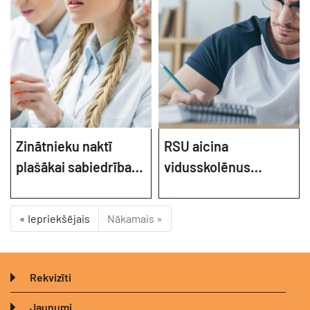
Zinātnieku naktī
RSU aicina
plašākai sabiedrībai
vidusskolēnus
tiks atvērtas
kursos sagatavoties
augstskolas un
centralizētajiem
« Iepriekšējais
Nākamais »
zinātniskie institūti
eksāmeniem
Rekvizīti
Jaunumi