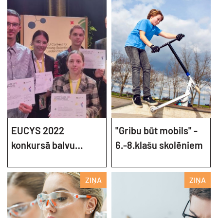
EUCYS 2022
"Gribu būt mobils" -
konkursā balvu
6.-8.klašu skolēniem
iegūst skolēns no
Latvijas
ZIŅA
ZIŅA