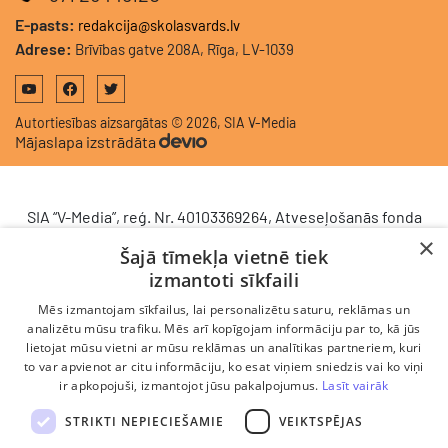
E-pasts:
redakcija@skolasvards.lv
Adrese:
Brīvības gatve 208A, Rīga, LV-1039
Autortiesības aizsargātas © 2026, SIA V-Media
Mājaslapa izstrādāta
SIA “V-Media”, reģ. Nr. 40103369264, Atveseļošanās fonda
saņemtā finansējuma ietvaros veic ieguldījumu
×
Šajā tīmekļa vietnē tiek
komercdarbības procesu uzlabošanā - ieviesta klientu
izmantoti sīkfaili
attiecību pārvaldības sistēma (CRM). 2024. gada 16.
decembrī tika noslēgts līgums Nr. 9.2-17-L-2024/928 ar
Mēs izmantojam sīkfailus, lai personalizētu saturu, reklāmas un
Latvijas Investīciju un attīstības aģentūru par atbalsta
analizētu mūsu trafiku. Mēs arī kopīgojam informāciju par to, kā jūs
lietojat mūsu vietni ar mūsu reklāmas un analītikas partneriem, kuri
saņemšanu saskaņā ar Atveseļošanas un noturības
to var apvienot ar citu informāciju, ko esat viņiem sniedzis vai ko viņi
mehānisma plāna 2. komponenti “Digitālā transformācija”
ir apkopojuši, izmantojot jūsu pakalpojumus.
Lasīt vairāk
(atbalsta pieteikuma Nr. DIGI/2024/1253). Projekta ietvaros
ieviesta klientu un darba procesu pārvaldības sistēma
STRIKTI NEPIECIEŠAMIE
VEIKTSPĒJAS
Scoro, uzlabojot pārdošanas procesu, centralizējot klientu