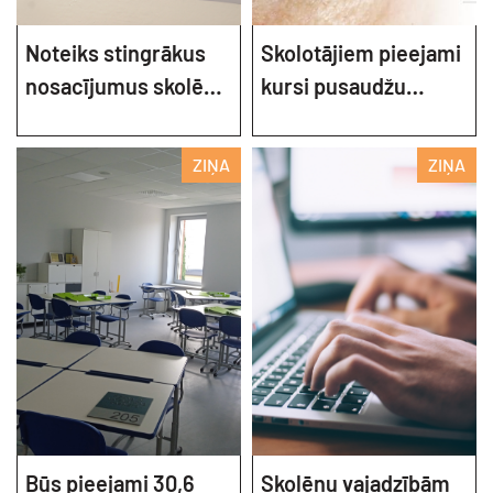
Noteiks stingrākus
Skolotājiem pieejami
nosacījumus skolēnu
kursi pusaudžu
atbrīvošanai no
ņirgāšanās
eksāmeniem
mazināšanai
ZIŅA
ZIŅA
Būs pieejami 30,6
Skolēnu vajadzībām