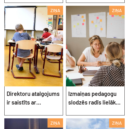
darba apstākļi
ZIŅA
ZIŅA
Direktoru atalgojums
Izmaiņas pedagogu
ir saistīts ar
slodzēs radīs lielāku
pašvaldību
vakanču skaitu
lēmumiem
ZIŅA
ZIŅA