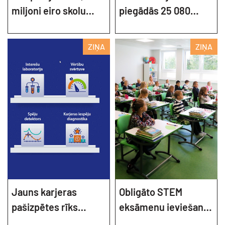
miljoni eiro skolu
piegādās 25 080
tīkla sakārtošanai
datorus
ZIŅA
ZIŅA
Jauns karjeras
Obligāto STEM
pašizpētes rīks
eksāmenu ieviešanai
skolēniem
jāuzlabo pedagogu