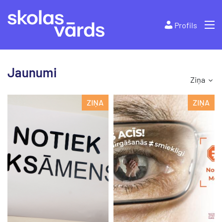
Profils
Jaunumi
Ziņa
ZIŅA
ZIŅA