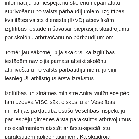
informāciju par iespējamu skolēnu nepamatotu
atbrīvošanu no valsts pārbaudījumiem, Izglītības
kvalitātes valsts dienests (IKVD) atsevišķām
izglītības iestādēm šovasar pieprasīja skaidrojumu
par skolēnu atbrīvošanu no pārbaudījumiem.
Tomēr jau sākotnēji bija skaidrs, ka izglītības
iestādēm nav bijis pamata atteikt skolēnu
atbrīvošanu no valsts pārbaudījumiem, jo viņi
iesnieguši atbilstīgus ārsta izrakstus.
izglītības un zinātnes ministre Anita Muižniece pēc
tam uzdeva VISC sākt diskusiju ar Veselības
ministrijas pakļautībā esošo Veselības inspekciju
par iespēju ģimenes ārsta parakstītos atbrīvojumus
no eksāmeniem aizstāt ar ārstu-speciālistu
parakstītiem apliecinājumiem. Kā skaidroja