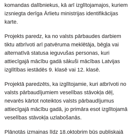
komandas dalībniekus, kā arī izglītojamajos, kuriem
izsniegta derīga Ārlietu ministrijas identifikācijas
karte.
Projekts paredz, ka no valsts pārbaudes darbiem
tiktu atbrīvoti arī patvēruma meklētāja, bēgļa vai
alternatīvā statusa ieguvušas personas, kuri
attiecīgajā mācību gadā sākuši mācības Latvijas
izglītības iestādēs 9. klasē vai 12. klasē.
Projektā paredzēts, ka izglītojamie, kuri atbrīvoti no
valsts pārbaudījumiem veselības stāvokļa dēļ,
nevarēs kārtot noteiktos valsts pārbaudījumus
attiecīgajā mācību gadā, jo primāra esot izglītojamā
veselības stāvokļa uzlabošanās.
Plānotās izmaiņas līdz 18.oktobrim būs publiskajā