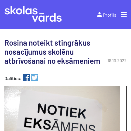
Profils
Rosina noteikt stingrākus
nosacījumus skolēnu
atbrīvošanai no eksāmeniem
18.10.2022
Dalīties: