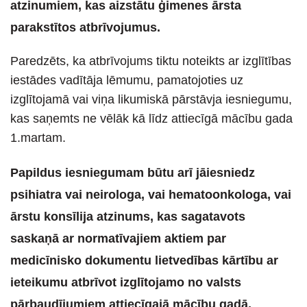
atzinumiem, kas aizstātu ģimenes ārsta
parakstītos atbrīvojumus.
Paredzēts, ka atbrīvojums tiktu noteikts ar izglītības
iestādes vadītāja lēmumu, pamatojoties uz
izglītojamā vai viņa likumiskā pārstāvja iesniegumu,
kas saņemts ne vēlāk kā līdz attiecīgā mācību gada
1.martam.
Papildus iesniegumam būtu arī jāiesniedz
psihiatra vai neirologa, vai hematoonkologa, vai
ārstu konsīlija atzinums, kas sagatavots
saskaņā ar normatīvajiem aktiem par
medicīnisko dokumentu lietvedības kārtību ar
ieteikumu atbrīvot izglītojamo no valsts
pārbaudījumiem attiecīgajā mācību gadā,