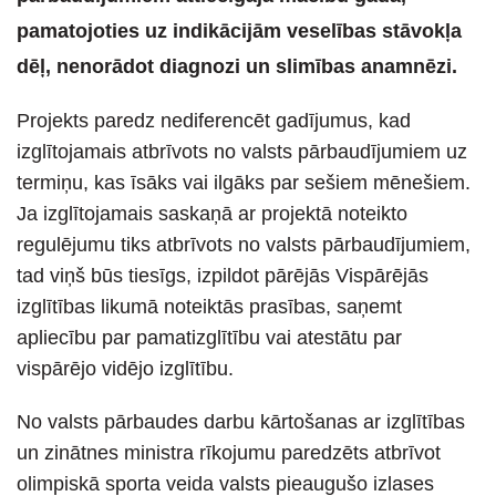
pamatojoties uz indikācijām veselības stāvokļa
dēļ, nenorādot diagnozi un slimības anamnēzi.
Projekts paredz nediferencēt gadījumus, kad
izglītojamais atbrīvots no valsts pārbaudījumiem uz
termiņu, kas īsāks vai ilgāks par sešiem mēnešiem.
Ja izglītojamais saskaņā ar projektā noteikto
regulējumu tiks atbrīvots no valsts pārbaudījumiem,
tad viņš būs tiesīgs, izpildot pārējās Vispārējās
izglītības likumā noteiktās prasības, saņemt
apliecību par pamatizglītību vai atestātu par
vispārējo vidējo izglītību.
No valsts pārbaudes darbu kārtošanas ar izglītības
un zinātnes ministra rīkojumu paredzēts atbrīvot
olimpiskā sporta veida valsts pieaugušo izlases