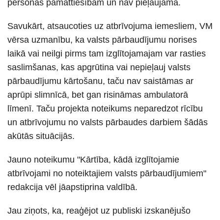
personas pamattiesībām un nav pieļaujama.
Savukārt, atsaucoties uz atbrīvojuma iemesliem, VM
vērsa uzmanību, ka valsts pārbaudījumu norises
laikā vai neilgi pirms tam izglītojamajam var rasties
saslimšanas, kas apgrūtina vai nepieļauj valsts
pārbaudījumu kārtošanu, taču nav saistāmas ar
aprūpi slimnīcā, bet gan risināmas ambulatorā
līmenī. Taču projekta noteikums neparedzot rīcību
un atbrīvojumu no valsts pārbaudes darbiem šādās
akūtās situācijās.
Jauno noteikumu "Kārtība, kādā izglītojamie
atbrīvojami no noteiktajiem valsts pārbaudījumiem"
redakcija vēl jāapstiprina valdībā.
Jau ziņots, ka, reaģējot uz publiski izskanējušo