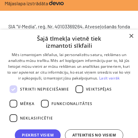
Mājaslapa izstrādāta
SIA “V-Media”, reģ. Nr. 40103369264, Atveseļošanās fonda
saņemtā finansējuma ietvaros veic ieguldījumu
×
Šajā tīmekļa vietnē tiek
komercdarbības procesu uzlabošanā - ieviesta klientu
izmantoti sīkfaili
attiecību pārvaldības sistēma (CRM). 2024. gada 16.
decembrī tika noslēgts līgums Nr. 9.2-17-L-2024/928 ar
Mēs izmantojam sīkfailus, lai personalizētu saturu, reklāmas un
Latvijas Investīciju un attīstības aģentūru par atbalsta
analizētu mūsu trafiku. Mēs arī kopīgojam informāciju par to, kā jūs
lietojat mūsu vietni ar mūsu reklāmas un analītikas partneriem, kuri
saņemšanu saskaņā ar Atveseļošanas un noturības
to var apvienot ar citu informāciju, ko esat viņiem sniedzis vai ko viņi
mehānisma plāna 2. komponenti “Digitālā transformācija”
ir apkopojuši, izmantojot jūsu pakalpojumus.
Lasīt vairāk
(atbalsta pieteikuma Nr. DIGI/2024/1253). Projekta ietvaros
ieviesta klientu un darba procesu pārvaldības sistēma
STRIKTI NEPIECIEŠAMIE
VEIKTSPĒJAS
Scoro, uzlabojot pārdošanas procesu, centralizējot klientu
datubāzi un darījumu plūsmu, kā arī nodrošinot pārskatāmu,
MĒRĶA
FUNKCIONALITĀTES
efektīvu pārdošanas nodaļas darbu un precīzāku rezultātu
analīzi.
NEKLASIFICĒTIE
PIEKRIST VISIEM
ATTEIKTIES NO VISIEM