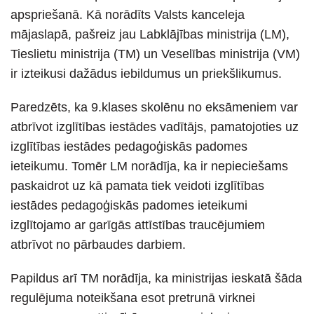
apspriešanā. Kā norādīts Valsts kanceleja
mājaslapā, pašreiz jau Labklājības ministrija (LM),
Tieslietu ministrija (TM) un Veselības ministrija (VM)
ir izteikusi dažādus iebildumus un priekšlikumus.
Paredzēts, ka 9.klases skolēnu no eksāmeniem var
atbrīvot izglītības iestādes vadītājs, pamatojoties uz
izglītības iestādes pedagoģiskās padomes
ieteikumu. Tomēr LM norādīja, ka ir nepieciešams
paskaidrot uz kā pamata tiek veidoti izglītības
iestādes pedagoģiskās padomes ieteikumi
izglītojamo ar garīgās attīstības traucējumiem
atbrīvot no pārbaudes darbiem.
Papildus arī TM norādīja, ka ministrijas ieskatā šāda
regulējuma noteikšana esot pretrunā virknei