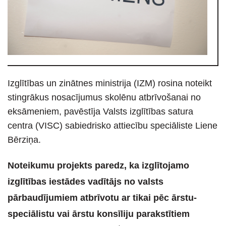
Izglītības un zinātnes ministrija (IZM) rosina noteikt
stingrākus nosacījumus skolēnu atbrīvošanai no
eksāmeniem, pavēstīja Valsts izglītības satura
centra (VISC) sabiedrisko attiecību speciāliste Liene
Bērziņa.
Noteikumu projekts paredz, ka izglītojamo
izglītības iestādes vadītājs no valsts
pārbaudījumiem atbrīvotu ar tikai pēc ārstu-
speciālistu vai ārstu konsīliju parakstītiem