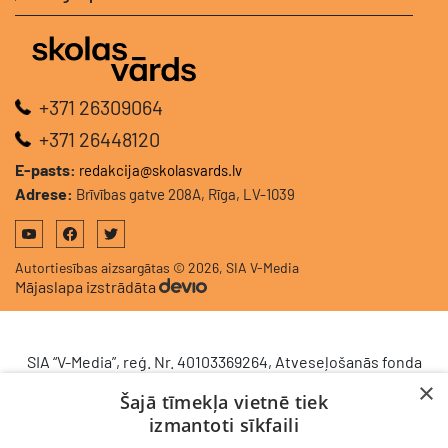
+371 26309064
+371 26448120
E-pasts:
redakcija@skolasvards.lv
Adrese:
Brīvības gatve 208A, Rīga, LV-1039
Autortiesības aizsargātas © 2026, SIA V-Media
Mājaslapa izstrādāta
SIA “V-Media”, reģ. Nr. 40103369264, Atveseļošanās fonda
saņemtā finansējuma ietvaros veic ieguldījumu
×
Šajā tīmekļa vietnē tiek
komercdarbības procesu uzlabošanā - ieviesta klientu
izmantoti sīkfaili
attiecību pārvaldības sistēma (CRM). 2024. gada 16.