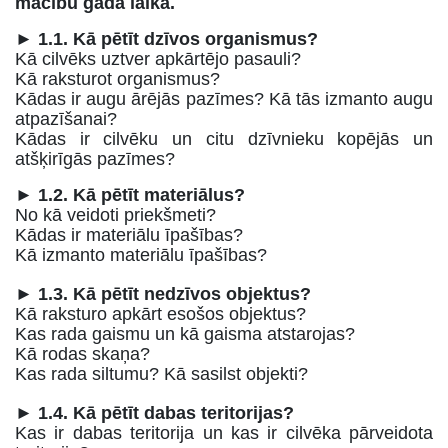
mācību gada laikā.
► 1.1. Kā pētīt dzīvos organismus?
Kā cilvēks uztver apkārtējo pasauli?
Kā raksturot organismus?
Kādas ir augu ārējās pazīmes? Kā tās izmanto augu
atpazīšanai?
Kādas ir cilvēku un citu dzīvnieku kopējās un
atšķirīgās pazīmes?
► 1.2. Kā pētīt materiālus?
No kā veidoti priekšmeti?
Kādas ir materiālu īpašības?
Kā izmanto materiālu īpašības?
► 1.3. Kā pētīt nedzīvos objektus?
Kā raksturo apkārt esošos objektus?
Kas rada gaismu un kā gaisma atstarojas?
Kā rodas skaņa?
Kas rada siltumu? Kā sasilst objekti?
► 1.4. Kā pētīt dabas teritorijas?
Kas ir dabas teritorija un kas ir cilvēka pārveidota