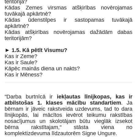
teritorija?
Kādas Zemes virsmas atšķirības novērojamas
tuvākajā apkārtnē?
Kādas ūdenstilpes ir sastopamas tuvākajā
apkārtnē?
Kādas atšķirības novērojamas dažādām dabas
teritorijām?
► 1.5. Kā pētīt Visumu?
Kas ir Zeme?
Kas ir Saule?
Kāpēc mainās diena un nakts?
Kas ir Mēness?
"Darba burtnīcā ir
iekļautas līnijkopas, kas ir
atbilstošas 1. klases mācību standartiem
. Ja
bērnam ir jāveic rakstveida uzdevums, tad to dara
līnijkopās, lai mācītos ievērot teikumu rakstības
nosacījumus un skolotājam būtu vieglāk izsekot
bērna rakstītajam," stāsta viena no
komplektizdevuma līdzautorēm Signe Ungure.