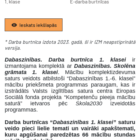
1. klase
E-darba burtnīcas
Ieskats iekšlapās
* Darba burtnīca izdota 2023. gadā, šī ir IZM neapstiprinātā
versija.
Dabaszinības. Darba burtnīca 1. klasei
ir
izmantojama komplektā ar
Dabaszinības. Skolēna
grāmata
1.
klasei
. Mācību komplektizdevuma
saturs veidots atbilstoši “Dabaszinības 1.-6. klasei”
mācību priekšmeta programmas paraugam, kas ir
izstrādāts Valsts izglītības satura centra Eiropas
Sociālā fonda projekta “Kompetenču pieeja mācību
saturā” ietvaros pēc
Skola2030
izveidotās
programmas.
Darba burtnīcas “
Dabaszinības 1. klasei”
saturu
veido pieci lielie temati un vairāki apakštemati,
kuru apgūšanai paredzētas 66 mācību stundas