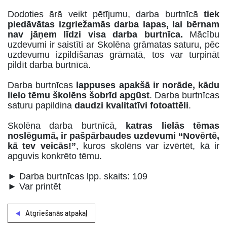
Dodoties ārā veikt pētījumu, darba burtnīcā
tiek
piedāvātas izgriežamās darba lapas, lai bērnam
nav jāņem līdzi visa darba burtnīca.
Mācību
uzdevumi ir saistīti ar Skolēna grāmatas saturu, pēc
uzdevumu izpildīšanas grāmatā, tos var turpināt
pildīt darba burtnīcā.
Darba burtnīcas
lappuses apakšā ir norāde, kādu
lielo tēmu školēns šobrīd apgūst
. Darba burtnīcas
saturu papildina
daudzi kvalitatīvi fotoattēli
.
Skolēna darba burtnīcā,
katras lielās tēmas
noslēgumā, ir pašpārbaudes uzdevumi “Novērtē,
kā tev veicās!”
, kuros skolēns var izvērtēt, kā ir
apguvis konkrēto tēmu.
► Darba burtnīcas lpp. skaits: 109
► Var printēt
Atgriešanās atpakaļ