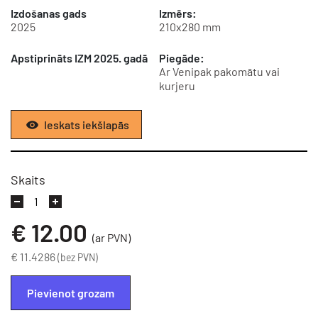
Izdošanas gads
Izmērs:
2025
210x280 mm
Apstiprināts IZM 2025. gadā
Piegāde:
Ar Venipak pakomātu vai
kurjeru
Ieskats iekšlapās
Skaits
€
12.00
(ar PVN)
€ 11.4286
(bez PVN)
Pievienot grozam