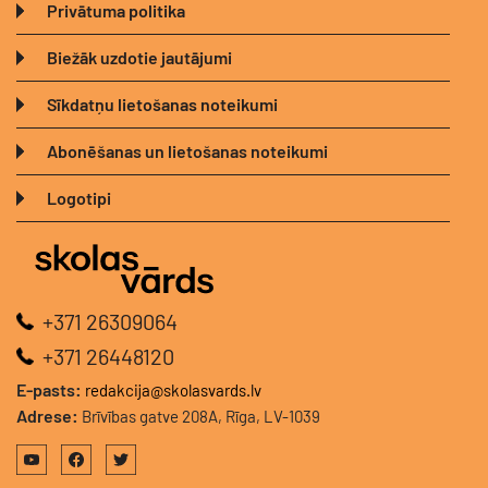
Privātuma politika
Biežāk uzdotie jautājumi
Sīkdatņu lietošanas noteikumi
Abonēšanas un lietošanas noteikumi
Logotipi
+371 26309064
+371 26448120
E-pasts:
redakcija@skolasvards.lv
Adrese:
Brīvības gatve 208A, Rīga, LV-1039