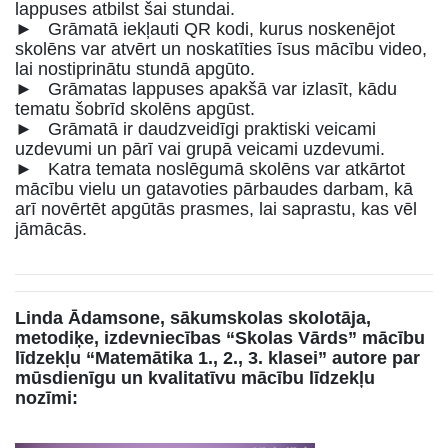
lappuses atbilst šai stundai.
► Grāmatā iekļauti QR kodi, kurus noskenējot
skolēns var atvērt un noskatīties īsus mācību video,
lai nostiprinātu stundā apgūto.
► Grāmatas lappuses apakšā var izlasīt, kādu
tematu šobrīd skolēns apgūst.
► Grāmatā ir daudzveidīgi praktiski veicami
uzdevumi un pārī vai grupā veicami uzdevumi.
► Katra temata noslēgumā skolēns var atkārtot
mācību vielu un gatavoties pārbaudes darbam, kā
arī novērtēt apgūtās prasmes, lai saprastu, kas vēl
jāmācās.
Linda Ādamsone, sākumskolas skolotāja,
metodiķe, izdevniecības “Skolas Vārds” mācību
līdzekļu “Matemātika 1., 2., 3. klasei” autore par
mūsdienīgu un kvalitatīvu mācību līdzekļu
nozīmi: