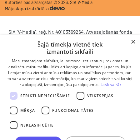
Autortiesības aizsargātas © 2026, SIA V-Media
Mājaslapa izstrādāta
SIA “V-Media”, reģ. Nr. 40103369264, Atveseļošanās fonda
saņemtā finansējuma ietvaros veic ieguldījumu
×
Šajā tīmekļa vietnē tiek
komercdarbības procesu uzlabošanā - ieviesta klientu
izmantoti sīkfaili
attiecību pārvaldības sistēma (CRM). 2024. gada 16.
decembrī tika noslēgts līgums Nr. 9.2-17-L-2024/928 ar
Mēs izmantojam sīkfailus, lai personalizētu saturu, reklāmas un
Latvijas Investīciju un attīstības aģentūru par atbalsta
analizētu mūsu trafiku. Mēs arī kopīgojam informāciju par to, kā jūs
lietojat mūsu vietni ar mūsu reklāmas un analītikas partneriem, kuri
saņemšanu saskaņā ar Atveseļošanas un noturības
to var apvienot ar citu informāciju, ko esat viņiem sniedzis vai ko viņi
mehānisma plāna 2. komponenti “Digitālā transformācija”
ir apkopojuši, izmantojot jūsu pakalpojumus.
Lasīt vairāk
(atbalsta pieteikuma Nr. DIGI/2024/1253). Projekta ietvaros
ieviesta klientu un darba procesu pārvaldības sistēma
STRIKTI NEPIECIEŠAMIE
VEIKTSPĒJAS
Scoro, uzlabojot pārdošanas procesu, centralizējot klientu
datubāzi un darījumu plūsmu, kā arī nodrošinot pārskatāmu,
MĒRĶA
FUNKCIONALITĀTES
efektīvu pārdošanas nodaļas darbu un precīzāku rezultātu
analīzi.
NEKLASIFICĒTIE