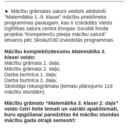
► Mācību grāmatas saturs veidots atbilstoši
“Matemātika 1.-9. klasei” mācību priekšmeta
programmas paraugam, kas ir izstrādāts Valsts
izglītības satura centra Eiropas Sociālā fonda
projekta “Kompetenču pieeja mācību saturā”
ietvaros pēc
Skola2030
izveidotās programmas.
Mācību komplektizdevumu
Matemātika 3.
klasei
veido:
Mācību grāmata 1. daļa;
Mācību grāmata 2. daļa;
Darba burtnīca 1. daļa;
Darba burtnīca 2. daļa;
Skolotāja rokasgrāmata (tematu plānojums 119
mācību stundām).
Mācību grāmatu “
Matemātika 3. klasei 2. daļa”
veido četri lielie temati un vairāki apakštemati,
kuru apgūšanai paredzētas 64 mācību stundas
mācību gada otrajā semestrī: