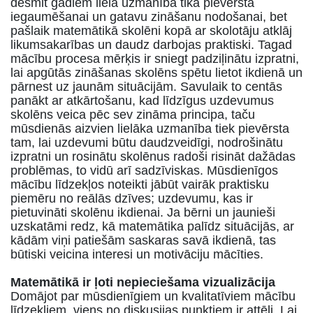
desmit gadiem liela uzmanība tika pievērsta
iegaumēšanai un gatavu zināšanu nodošanai, bet
pašlaik matemātikā skolēni kopā ar skolotāju atklāj
likumsakarības un daudz darbojas praktiski. Tagad
mācību procesa mērķis ir sniegt padziļinātu izpratni,
lai apgūtās zināšanas skolēns spētu lietot ikdienā un
pārnest uz jaunām situācijām. Savulaik to centās
panākt ar atkārtošanu, kad līdzīgus uzdevumus
skolēns veica pēc sev zināma principa, taču
mūsdienās aizvien lielāka uzmanība tiek pievērsta
tam, lai uzdevumi būtu daudzveidīgi, nodrošinātu
izpratni un rosinātu skolēnus radoši risināt dažādas
problēmas, to vidū arī sadzīviskas. Mūsdienīgos
mācību līdzekļos noteikti jābūt vairāk praktisku
piemēru no reālās dzīves; uzdevumu, kas ir
pietuvināti skolēnu ikdienai. Ja bērni un jaunieši
uzskatāmi redz, kā matemātika palīdz situācijās, ar
kādām viņi patiešām saskaras savā ikdienā, tas
būtiski veicina interesi un motivāciju mācīties.
Matemātikā ir ļoti nepieciešama vizualizācija
Domājot par mūsdienīgiem un kvalitatīviem mācību
līdzekļiem, viens no diskusijas punktiem ir attēli. Lai