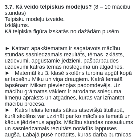
3.7. Kā veido telpiskus modeļus?
(8 – 10 mācību
stundas)
Telpisku modeļu izveide.
Izklājums.
Kā telpiska figūra izskatās no dažādām pusēm.
►
Katram apakštematam ir sagatavots mācību
stundas sasniedzamais rezultāts, tēmas izklāsts,
uzdevumi, apgūstamie jēdzieni, pašpārbaudes
uzdevumi katras tēmas noslēgumā un atgādnes.
► Matemātiku 3. klasē skolēns turpina apgūt kopā
ar lapsēnu Miku un viņa draugiem. Katrā tematā
lapsēnam Mikam pievienojas padomdevējs. Uz
mācību grāmatas vākiem ir atrodams snieguma
līmeņu apraksts un atgādnes, kuras var izmantot
mācību procesā.
► Katrs lielais temats sākas atsevišķā titullapā,
kurā skolēns var uzzināt par ko mācīsies tematā un
kādus jēdzienus apgūs. Mācību stundas nosaukums
un sasniedzamais rezultāts norādīts lappuses
augšā. Labajā pusē norādīts, kuras darba burtnīcas