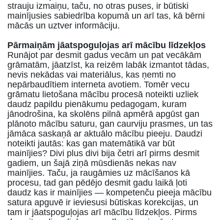
strauju izmaiņu, taču, no otras puses, ir būtiski
mainījusies sabiedrība kopumā un arī tas, kā bērni
mācās un uztver informāciju.
Pārmaiņām jāatspoguļojas arī mācību līdzekļos
Runājot par desmit gadus vecām un pat vecākām
grāmatām, jāatzīst, ka reizēm labāk izmantot tādas,
nevis nekādas vai materiālus, kas ņemti no
nepārbaudītiem interneta avotiem. Tomēr vecu
grāmatu lietošana mācību procesā noteikti uzliek
daudz papildu pienākumu pedagogam, kuram
jānodrošina, ka skolēns pilnā apmērā apgūst gan
plānoto mācību saturu, gan caurviju prasmes, un tas
jāmāca saskaņā ar aktuālo mācību pieeju. Daudzi
noteikti jautās: kas gan matemātikā var būt
mainījies? Divi plus divi bija četri arī pirms desmit
gadiem, un šajā ziņā mūsdienās nekas nav
mainījies. Taču, ja raugāmies uz mācīšanos kā
procesu, tad gan pēdējo desmit gadu laikā ļoti
daudz kas ir mainījies — kompetenču pieeja mācību
satura apguvē ir ieviesusi būtiskas korekcijas, un
tam ir jāatspoguļojas arī mācību līdzekļos. Pirms