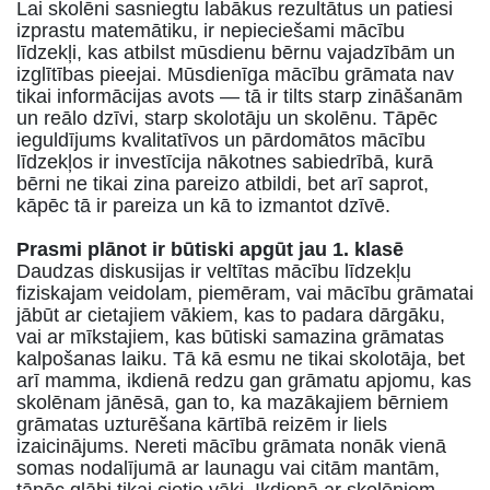
Lai skolēni sasniegtu labākus rezultātus un patiesi
izprastu matemātiku, ir nepieciešami mācību
līdzekļi, kas atbilst mūsdienu bērnu vajadzībām un
izglītības pieejai. Mūsdienīga mācību grāmata nav
tikai informācijas avots — tā ir tilts starp zināšanām
un reālo dzīvi, starp skolotāju un skolēnu. Tāpēc
ieguldījums kvalitatīvos un pārdomātos mācību
līdzekļos ir investīcija nākotnes sabiedrībā, kurā
bērni ne tikai zina pareizo atbildi, bet arī saprot,
kāpēc tā ir pareiza un kā to izmantot dzīvē.
Prasmi plānot ir būtiski apgūt jau 1. klasē
Daudzas diskusijas ir veltītas mācību līdzekļu
fiziskajam veidolam, piemēram, vai mācību grāmatai
jābūt ar cietajiem vākiem, kas to padara dārgāku,
vai ar mīkstajiem, kas būtiski samazina grāmatas
kalpošanas laiku. Tā kā esmu ne tikai skolotāja, bet
arī mamma, ikdienā redzu gan grāmatu apjomu, kas
skolēnam jānēsā, gan to, ka mazākajiem bērniem
grāmatas uzturēšana kārtībā reizēm ir liels
izaicinājums. Nereti mācību grāmata nonāk vienā
somas nodalījumā ar launagu vai citām mantām,