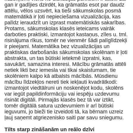
gan ir gadījies dzirdēt, ka grāmatās esot par daudz
attēlu, vēlos uzsvērt, ka tieši sākumskolas posmā
matemātikā ir ļoti nepieciešama vizualizācija, kas
palīdz ieraudzīt un izprast matemātiskās sakarības.
Protams, sākumskolas klasēs ieteicams vairāk
darboties praktiski, izmantojot kastaņus, zīles u. tml.
risinājuma rīkus, tomēr ne vienmēr šādi palīglīdzekļi
ir pieejami. Matemātika bez vizualizācijas un
praktiskas darbošanās sākumskolas skolēnam ir ļoti
abstrakta, un tas būtiski ietekmē izpratni, kas,
savukārt, samazina interesi. Mācību grāmatās attēli
netiek likti bez iemesla vai tikai skaistumam, tie
skolēniem kalpo kā atbalsts mācībās. Mūsdienu
mācību līdzekļos nereti tiek iekļauti kvadrātkodi:
izmantojot viedtālruni un noskenējot kodu, skolēns
var iegūt papildinformāciju vai iespēju uzdevumu
risināt digitāli. Pirmajās klasēs bez tā var iztikt,
tomēr digitālā satura uzdevumiem ir arī būtiski
ieguvumi, jo bieži tie izveidoti tā, ka bērnam uzreiz
ļauj saņemt atgriezenisko saiti par savu sniegumu.
Tilts starp zināšanām un reālo dzīvi