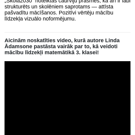
„Skola2030” noteiktās caurviju prasmes, kā arī ir labi
strukturēts un skolēniem saprotams — attīsta
pašvadītu mācīšanos. Pozitīvi vērtēju mācību
līdzekļa vizuālo noformējumu.
Aicinām noskatīties video, kurā autore Linda
Ādamsone pastāsta vairāk par to, kā veidoti
mācību līdzekļi matemātikā 3. klasei!