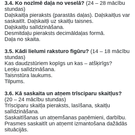
3.4. Ko nozīmē daļa no veselā?
(24 – 28 mācību
stundas)
Daļskaitļa pieraksts (parastās daļas). Daļskaitļus var
saskaitīt. Daļskaitļi uz skaitļu taisnes.
Daļskaitļu salīdzināšana.
Desmitdaļu pieraksts decimāldaļas formā.
Daļa no skaita.
3.5. Kādi lielumi raksturo figūru?
(14 – 18 mācību
stundas)
Kas daudzstūriem kopīgs un kas – atšķirīgs?
Leņķu salīdzināšana.
Taisnstūra laukums.
Tilpums.
3.6. Kā saskaita un atņem trīsciparu skaitļus?
(20 – 24 mācību stundas)
Trīsciparu skaitļa pieraksts, lasīšana, skaitļu
salīdzināšana.
Saskaitīšanas un atņemšanas paņēmieni, darbību.
Prasmes saskaitīt un atņemt izmantošana dažādās
situācijās.