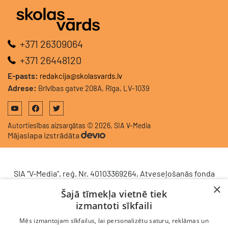
+371 26309064
+371 26448120
E-pasts:
redakcija@skolasvards.lv
Adrese:
Brīvības gatve 208A, Rīga, LV-1039
Autortiesības aizsargātas © 2026, SIA V-Media
Mājaslapa izstrādāta
SIA “V-Media”, reģ. Nr. 40103369264, Atveseļošanās fonda
saņemtā finansējuma ietvaros veic ieguldījumu
×
Šajā tīmekļa vietnē tiek
komercdarbības procesu uzlabošanā - ieviesta klientu
izmantoti sīkfaili
attiecību pārvaldības sistēma (CRM). 2024. gada 16.
decembrī tika noslēgts līgums Nr. 9.2-17-L-2024/928 ar
Mēs izmantojam sīkfailus, lai personalizētu saturu, reklāmas un