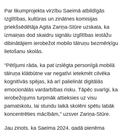
Par likumprojekta virzību Saeimā atbildīgās
Izglītības, kultūras un zinātnes komisijas
priekšsēdētāja Agita Zariņa-Stūre uzskata, ka
izmaiņas dod skaidru signālu izglītības iestāžu
dibinātājiem ierobežot mobilo tālruņu bezmērķīgu
lietošanu skolās.
"Pētījumi rāda, ka pat izslēgta personīgā mobilā
tālruņa klātbūtne var negatīvi ietekmēt cilvēka
kognitīvās spējas, kā arī palielināt digitālās
emocionālās vardarbības risku. Tāpēc svarīgi, ka
ierobežojums turpmāk attieksies uz visu
pamatskolu, lai stundu laikā skolēni spētu labāk
koncentrēties mācībām," uzsver Zariņa-Stūre.
Jau ziņots, ka Saeima 2024. gadā pieņēma