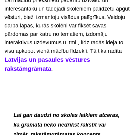
Lai mācību priekšmetu padarītu dzīvāku un
interesantāku un tādējādi skolēniem palīdzētu apgūt
vēsturi, bieži izmantoju visādus palīgrīkus. Veidoju
darba lapas, kurās skolēni var fiksēt savas
pārdomas par katru no tematiem, izdomāju
interaktīvus uzdevumus u. tml., līdz radās ideja to
visu apkopot vienā mācību līdzeklī. Tā tika radīta
Latvijas un pasaules vēstures
rakstāmgrāmata
.
Lai gan daudzi no skolas laikiem atceras,
ka grāmatā neko nedrīkst rakstīt vai
zīmēt, rakstāmgrāmatas koncepts