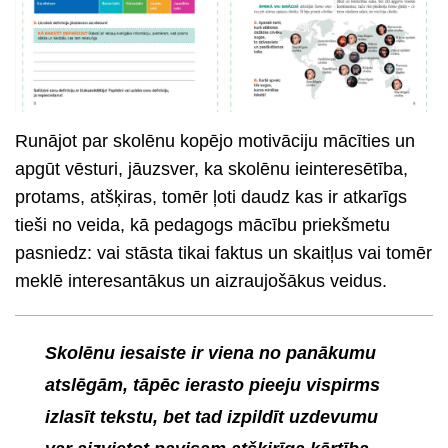
Runājot par skolēnu kopējo motivāciju mācīties un
apgūt vēsturi, jāuzsver, ka skolēnu ieinteresētība,
protams, atšķiras, tomēr ļoti daudz kas ir atkarīgs
tieši no veida, kā pedagogs mācību priekšmetu
pasniedz: vai stāsta tikai faktus un skaitļus vai tomēr
meklē interesantākus un aizraujošākus veidus.
Skolēnu iesaiste ir viena no panākumu
atslēgām, tāpēc ierasto pieeju vispirms
izlasīt tekstu, bet tad izpildīt uzdevumu