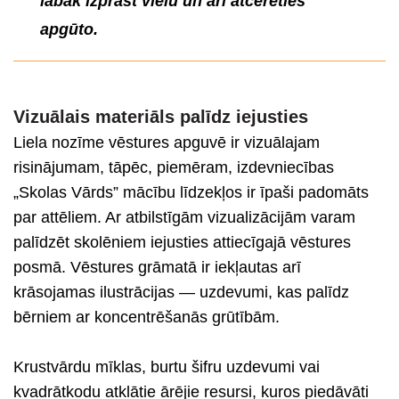
labāk izprast vielu un arī atcerēties
apgūto.
Vizuālais
materi
āls palīdz iejusties
Liela nozīme vēstures apguvē ir vizuālajam
risinājumam, tāpēc, piemēram, izdevniecības
„Skolas Vārds” mācību līdzekļos ir īpaši padomāts
par attēliem. Ar atbilstīgām vizualizācijām varam
palīdzēt skolēniem iejusties attiecīgajā vēstures
posmā. Vēstures grāmatā ir iekļautas arī
krāsojamas ilustrācijas — uzdevumi, kas palīdz
bērniem ar koncentrēšanās grūtībām.
Krustvārdu mīklas, burtu šifru uzdevumi vai
kvadrātkodu atklātie ārējie resursi, kuros piedāvāti