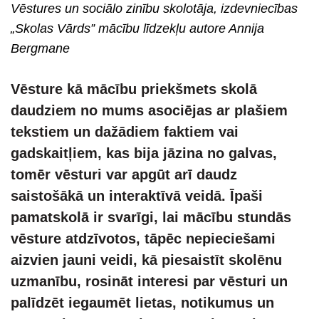
Vē
stures un soci
ā
lo zin
ību skolotāja, izdevniecī
bas
„
Skolas V
ā
rds
” mācību līdzekļu autore Annija
Bergmane
Vē
sture k
ā mācību priekšmets skolā
daudziem no mums asociē
jas ar
plašiem
tekstiem un da
žādiem faktiem vai
gadskaitļiem, kas bija jāzina
no galvas,
tom
ēr vēsturi var apgūt arī daudz
saistošākā un interaktīvā
veid
ā. Īpaši
pamatskolā ir svarīgi, lai mācī
bu stund
ās
vēsture atdzī
votos
, tāpēc nepieciešami
aizvien jauni veidi, kā piesaistīt skolēnu
uzmanību, rosinā
t interesi par v
ēsturi un
palīdzē
t iegaum
ē
t lietas, notikumus un