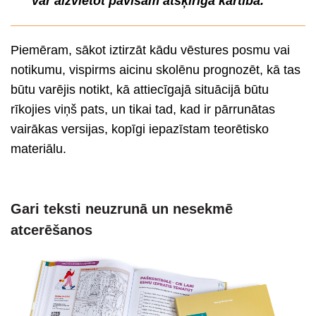
var aizvietot pavisam atšķirīga kārtība.
Piemēram, sākot iztirzāt kādu vēstures posmu vai
notikumu, vispirms aicinu skolēnu prognozēt, kā tas
būtu varējis notikt, kā attiecīgajā situācijā būtu
rīkojies viņš pats, un tikai tad, kad ir pārrunātas
vairākas versijas, kopīgi iepazīstam teorētisko
materiālu.
Gari teksti neuzrunā un nesekmē
atcerēšanos