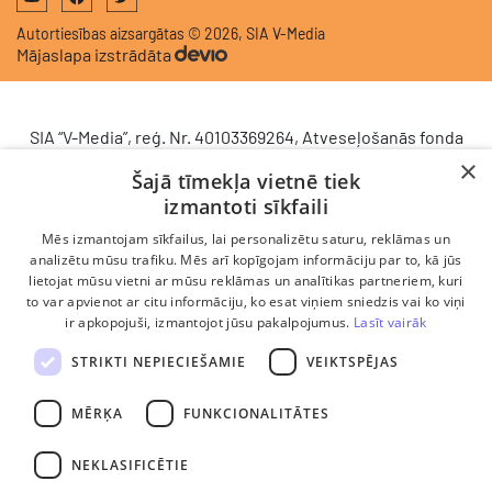
Autortiesības aizsargātas © 2026, SIA V-Media
Mājaslapa izstrādāta
SIA “V-Media”, reģ. Nr. 40103369264, Atveseļošanās fonda
saņemtā finansējuma ietvaros veic ieguldījumu
×
Šajā tīmekļa vietnē tiek
komercdarbības procesu uzlabošanā - ieviesta klientu
izmantoti sīkfaili
attiecību pārvaldības sistēma (CRM). 2024. gada 16.
decembrī tika noslēgts līgums Nr. 9.2-17-L-2024/928 ar
Mēs izmantojam sīkfailus, lai personalizētu saturu, reklāmas un
Latvijas Investīciju un attīstības aģentūru par atbalsta
analizētu mūsu trafiku. Mēs arī kopīgojam informāciju par to, kā jūs
lietojat mūsu vietni ar mūsu reklāmas un analītikas partneriem, kuri
saņemšanu saskaņā ar Atveseļošanas un noturības
to var apvienot ar citu informāciju, ko esat viņiem sniedzis vai ko viņi
mehānisma plāna 2. komponenti “Digitālā transformācija”
ir apkopojuši, izmantojot jūsu pakalpojumus.
Lasīt vairāk
(atbalsta pieteikuma Nr. DIGI/2024/1253). Projekta ietvaros
ieviesta klientu un darba procesu pārvaldības sistēma
STRIKTI NEPIECIEŠAMIE
VEIKTSPĒJAS
Scoro, uzlabojot pārdošanas procesu, centralizējot klientu
datubāzi un darījumu plūsmu, kā arī nodrošinot pārskatāmu,
MĒRĶA
FUNKCIONALITĀTES
efektīvu pārdošanas nodaļas darbu un precīzāku rezultātu
analīzi.
NEKLASIFICĒTIE