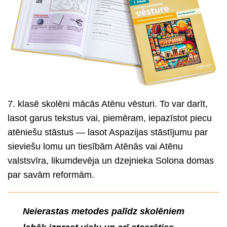
7. klasē skolēni mācās Atēnu vēsturi. To var darīt,
lasot garus tekstus vai, piemēram, iepazīstot piecu
atēniešu stāstus — lasot Aspazijas stāstījumu par
sieviešu lomu un tiesībām Atēnās vai Atēnu
valstsvīra, likumdevēja un dzejnieka Solona domas
par savām reformām.
Neierastas metodes palīdz skolēniem