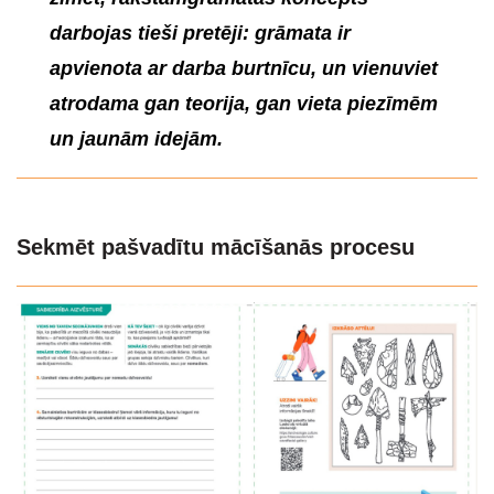
darbojas tieši pretēji: grāmata ir
apvienota ar darba burtnīcu, un vie
nuviet
atrodama gan teorija, gan vieta piezīmēm
un jaunām idejām.
Sekmē
t pašvadītu mācīšanās procesu