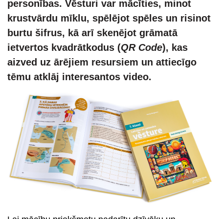
person
ī
bas. V
ēsturi var mācī
ties, minot
krustv
ā
rdu m
īklu, spēlējot spē
les un risinot
burtu
š
ifrus, k
ā arī skenējot grā
mat
ā
ietvertos kvadrātkodus (
QR
Code
), kas
aizved uz ārē
jiem resursiem un attiec
īgo
tēmu atklāj interesantos video.