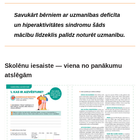
Savukārt bērniem ar uzmanības deficīta
un hiperaktivitātes sindromu šāds
mācību līdzeklis palīdz noturēt uzmanību.
Skol
ēnu iesaiste —
viena no pan
ākumu
atslēgām