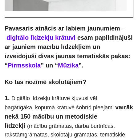
Pavasaris atnācis ar labiem jaunumiem –
digitālo līdzekļu krātuvi
esam papildinājuši
ar jauniem mācību līdzekļiem un
izveidojuši divas jaunas tematiskās pakas:
“
Pirmsskola
” un “
Mūzika
”.
Ko tas nozīmē skolotājiem?
1.
Digitālo līdzekļu krātuve kļuvusi vēl
vairāk
bagātīgāka, kopumā krātuvē šobrīd pieejami
nekā 150 mācību un metodiskie
līdzekļi
(mācību grāmatas, darba burtnīcas,
rakstāmgrāmatas, skolotāju grāmatas, tematiskie