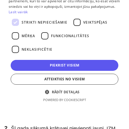
2.
Šī gada sākumā krātuvei pievienoti jauni, IZM