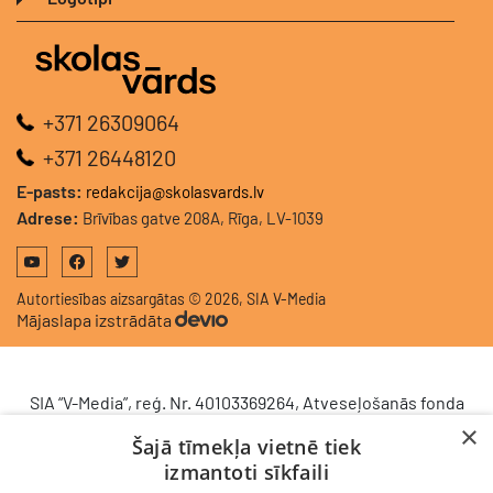
+371 26309064
+371 26448120
E-pasts:
redakcija@skolasvards.lv
Adrese:
Brīvības gatve 208A, Rīga, LV-1039
Autortiesības aizsargātas © 2026, SIA V-Media
Mājaslapa izstrādāta
SIA “V-Media”, reģ. Nr. 40103369264, Atveseļošanās fonda
saņemtā finansējuma ietvaros veic ieguldījumu
×
Šajā tīmekļa vietnē tiek
komercdarbības procesu uzlabošanā - ieviesta klientu
izmantoti sīkfaili
attiecību pārvaldības sistēma (CRM). 2024. gada 16.