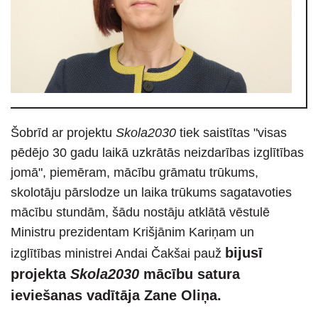
Šobrīd ar projektu
Skola2030
tiek saistītas "visas
pēdējo 30 gadu laikā uzkrātās neizdarības izglītības
jomā", piemēram, mācību grāmatu trūkums,
skolotāju pārslodze un laika trūkums sagatavoties
mācību stundām, šādu nostāju atklātā vēstulē
Ministru prezidentam Krišjānim Kariņam un
bijusī
izglītības ministrei Andai Čakšai pauž
projekta
Skola2030
mācību satura
ieviešanas vadītāja Zane Oliņa.