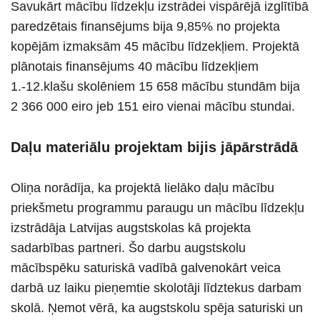
Savukārt mācību līdzekļu izstrādei vispārējā izglītībā
paredzētais finansējums bija 9,85% no projekta
kopējām izmaksām 45 mācību līdzekļiem. Projektā
plānotais finansējums 40 mācību līdzekļiem
1.-12.klašu skolēniem 15 658 mācību stundām bija
2 366 000 eiro jeb 151 eiro vienai mācību stundai.
Daļu materiālu projektam bijis jāpārstrādā
Oliņa norādīja, ka projektā lielāko daļu mācību
priekšmetu programmu paraugu un mācību līdzekļu
izstrādāja Latvijas augstskolas kā projekta
sadarbības partneri. Šo darbu augstskolu
mācībspēku saturiskā vadībā galvenokārt veica
darbā uz laiku pieņemtie skolotāji līdztekus darbam
skolā. Ņemot vērā, ka augstskolu spēja saturiski un