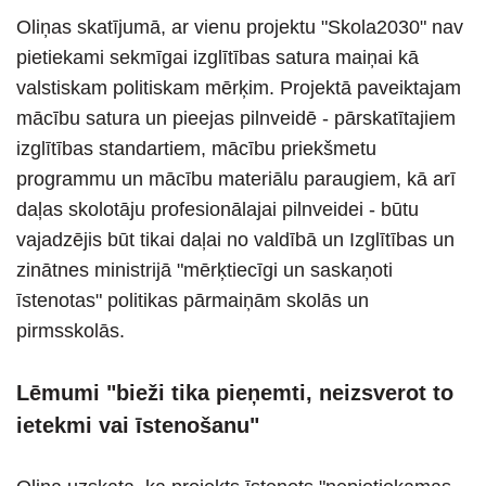
Oliņas skatījumā, ar vienu projektu "Skola2030" nav
pietiekami sekmīgai izglītības satura maiņai kā
valstiskam politiskam mērķim. Projektā paveiktajam
mācību satura un pieejas pilnveidē - pārskatītajiem
izglītības standartiem, mācību priekšmetu
programmu un mācību materiālu paraugiem, kā arī
daļas skolotāju profesionālajai pilnveidei - būtu
vajadzējis būt tikai daļai no valdībā un Izglītības un
zinātnes ministrijā "mērķtiecīgi un saskaņoti
īstenotas" politikas pārmaiņām skolās un
pirmsskolās.
Lēmumi "bieži tika pieņemti, neizsverot to
ietekmi vai īstenošanu"