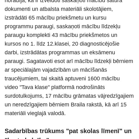
norādīja, ka ir izveidoti saskaņoti mācību satura
dokumenti un atbalsta materiāli skolotājiem,
izstrādāti 65 mācību priekšmetu un kursu
programmu paraugi, saskaņoti mācību līdzekļu
paraugu komplekti 43 mācību priekšmetos un
kursos no 1. līdz 12.klasei, 20 diagnosticējošie
darbi, izstrādātas programmas un eksāmenu
paraugi. Sagatavoti esot arī mācību līdzekļi bērniem
ar speciālajām vajadzībām un mācīšanās
traucējumiem, tai skaitā aptuveni 1600 mācību
video "Tava klase" platformā nodrošināts
surdotulkojums, 17 mācību grāmatas vājredzīgajiem
un neredzīgajiem bērniem Braila rakstā, kā arī 15
materiāli vieglajā valodā.
Sadarbības trūkums "pat skolas līmenī" un