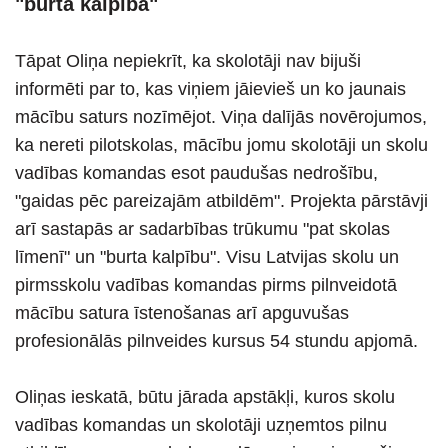
"burta kalpība"
Tāpat Oliņa nepiekrīt, ka skolotāji nav bijuši
informēti par to, kas viņiem jāievieš un ko jaunais
mācību saturs nozīmējot. Viņa dalījās novērojumos,
ka nereti pilotskolas, mācību jomu skolotāji un skolu
vadības komandas esot paudušas nedrošību,
"gaidas pēc pareizajām atbildēm". Projekta pārstāvji
arī sastapās ar sadarbības trūkumu "pat skolas
līmenī" un "burta kalpību". Visu Latvijas skolu un
pirmsskolu vadības komandas pirms pilnveidotā
mācību satura īstenošanas arī apguvušas
profesionālās pilnveides kursus 54 stundu apjomā.
Oliņas ieskatā, būtu jārada apstākļi, kuros skolu
vadības komandas un skolotāji uzņemtos pilnu