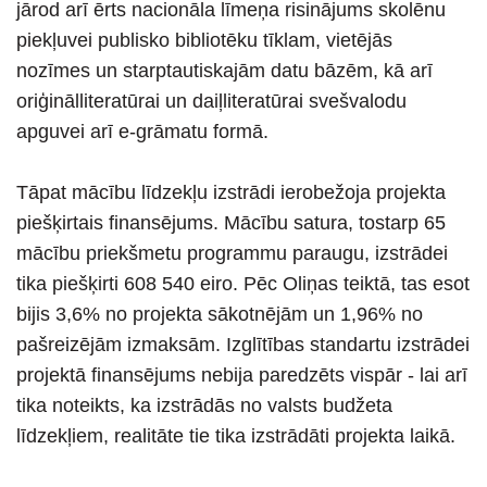
jārod arī ērts nacionāla līmeņa risinājums skolēnu
piekļuvei publisko bibliotēku tīklam, vietējās
nozīmes un starptautiskajām datu bāzēm, kā arī
oriģinālliteratūrai un daiļliteratūrai svešvalodu
apguvei arī e-grāmatu formā.
Tāpat mācību līdzekļu izstrādi ierobežoja projekta
piešķirtais finansējums. Mācību satura, tostarp 65
mācību priekšmetu programmu paraugu, izstrādei
tika piešķirti 608 540 eiro. Pēc Oliņas teiktā, tas esot
bijis 3,6% no projekta sākotnējām un 1,96% no
pašreizējām izmaksām. Izglītības standartu izstrādei
projektā finansējums nebija paredzēts vispār - lai arī
tika noteikts, ka izstrādās no valsts budžeta
līdzekļiem, realitāte tie tika izstrādāti projekta laikā.