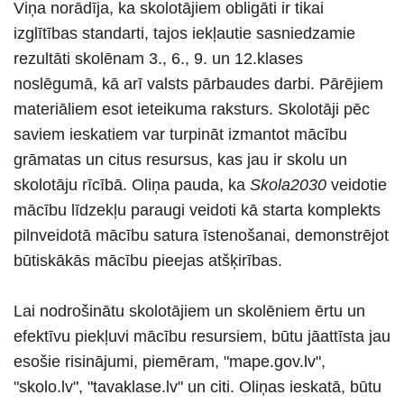
Viņa norādīja, ka skolotājiem obligāti ir tikai
izglītības standarti, tajos iekļautie sasniedzamie
rezultāti skolēnam 3., 6., 9. un 12.klases
noslēgumā, kā arī valsts pārbaudes darbi. Pārējiem
materiāliem esot ieteikuma raksturs. Skolotāji pēc
saviem ieskatiem var turpināt izmantot mācību
grāmatas un citus resursus, kas jau ir skolu un
skolotāju rīcībā. Oliņa pauda, ka
Skola2030
veidotie
mācību līdzekļu paraugi veidoti kā starta komplekts
pilnveidotā mācību satura īstenošanai, demonstrējot
būtiskākās mācību pieejas atšķirības.
Lai nodrošinātu skolotājiem un skolēniem ērtu un
efektīvu piekļuvi mācību resursiem, būtu jāattīsta jau
esošie risinājumi, piemēram, "mape.gov.lv",
"skolo.lv", "tavaklase.lv" un citi. Oliņas ieskatā, būtu