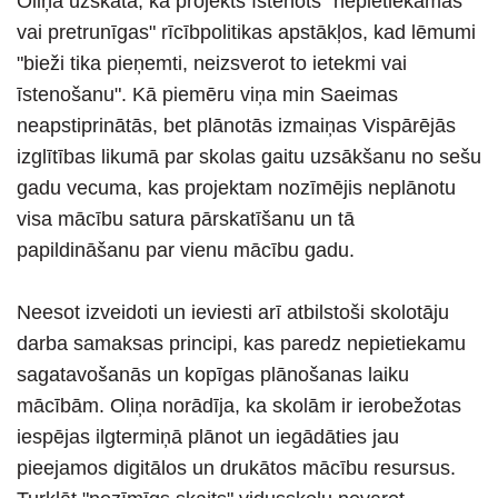
Oliņa uzskata, ka projekts īstenots "nepietiekamas
vai pretrunīgas" rīcībpolitikas apstākļos, kad lēmumi
"bieži tika pieņemti, neizsverot to ietekmi vai
īstenošanu". Kā piemēru viņa min Saeimas
neapstiprinātās, bet plānotās izmaiņas Vispārējās
izglītības likumā par skolas gaitu uzsākšanu no sešu
gadu vecuma, kas projektam nozīmējis neplānotu
visa mācību satura pārskatīšanu un tā
papildināšanu par vienu mācību gadu.
Neesot izveidoti un ieviesti arī atbilstoši skolotāju
darba samaksas principi, kas paredz nepietiekamu
sagatavošanās un kopīgas plānošanas laiku
mācībām. Oliņa norādīja, ka skolām ir ierobežotas
iespējas ilgtermiņā plānot un iegādāties jau
pieejamos digitālos un drukātos mācību resursus.