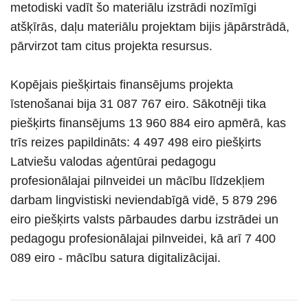
metodiski vadīt šo materiālu izstrādi nozīmīgi
atšķīrās, daļu materiālu projektam bijis jāpārstrādā,
pārvirzot tam citus projekta resursus.
Kopējais piešķirtais finansējums projekta
īstenošanai bija 31 087 767 eiro. Sākotnēji tika
piešķirts finansējums 13 960 884 eiro apmērā, kas
trīs reizes papildināts: 4 497 498 eiro piešķirts
Latviešu valodas aģentūrai pedagogu
profesionālajai pilnveidei un mācību līdzekļiem
darbam lingvistiski neviendabīgā vidē, 5 879 296
eiro piešķirts valsts pārbaudes darbu izstrādei un
pedagogu profesionālajai pilnveidei, kā arī 7 400
089 eiro - mācību satura digitalizācijai.