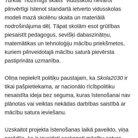
Turklāt "nozīmīgs skaits" vidusskolu nevarot
pilnvērtīgi īstenot standartā ietverto vidusskolas
modeli mazā skolēnu skaita un materiālā
nodrošinājuma dēļ. Tāpat skolām esot grūtības
piesaistīt pedagogus, sevišķi dabaszinātņu,
matemātikas un tehnoloģiju mācību priekšmetos,
kuriem pilnveidotajā mācību saturā pievērsta
pastiprināta uzmanība.
Oliņa nepiekrīt politiķu paustajam, ka
Skola2030
ir
tikai pašpietiekama, ar nacionālo rīcībpolitiku
nesaistīta ideja bez seguma, kuras īstenošanai nav
plānotas vai veiktas nekādas darbības saistībā ar
mācību satura ieviešanu.
Uzskaitot projekta īstenošanas laikā paveikto, viņa