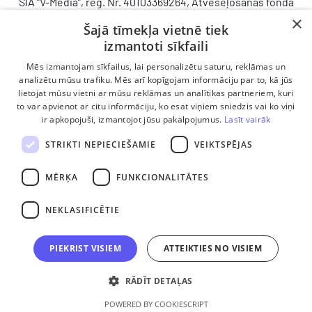
SIA “V-Media”, reģ. Nr. 40103369264, Atveseļošanās fonda
saņemtā finansējuma ietvaros veic ieguldījumu
×
Šajā tīmekļa vietnē tiek
komercdarbības procesu uzlabošanā - ieviesta klientu
izmantoti sīkfaili
attiecību pārvaldības sistēma (CRM). 2024. gada 16.
decembrī tika noslēgts līgums Nr. 9.2-17-L-2024/928 ar
Mēs izmantojam sīkfailus, lai personalizētu saturu, reklāmas un
Latvijas Investīciju un attīstības aģentūru par atbalsta
analizētu mūsu trafiku. Mēs arī kopīgojam informāciju par to, kā jūs
saņemšanu saskaņā ar Atveseļošanas un noturības
lietojat mūsu vietni ar mūsu reklāmas un analītikas partneriem, kuri
to var apvienot ar citu informāciju, ko esat viņiem sniedzis vai ko viņi
mehānisma plāna 2. komponenti “Digitālā transformācija”
ir apkopojuši, izmantojot jūsu pakalpojumus.
Lasīt vairāk
(atbalsta pieteikuma Nr. DIGI/2024/1253). Projekta ietvaros
ieviesta klientu un darba procesu pārvaldības sistēma
STRIKTI NEPIECIEŠAMIE
VEIKTSPĒJAS
Scoro, uzlabojot pārdošanas procesu, centralizējot klientu
datubāzi un darījumu plūsmu, kā arī nodrošinot pārskatāmu,
MĒRĶA
FUNKCIONALITĀTES
efektīvu pārdošanas nodaļas darbu un precīzāku rezultātu
analīzi.
NEKLASIFICĒTIE
PIEKRIST VISIEM
ATTEIKTIES NO VISIEM
RĀDĪT DETAĻAS
POWERED BY COOKIESCRIPT