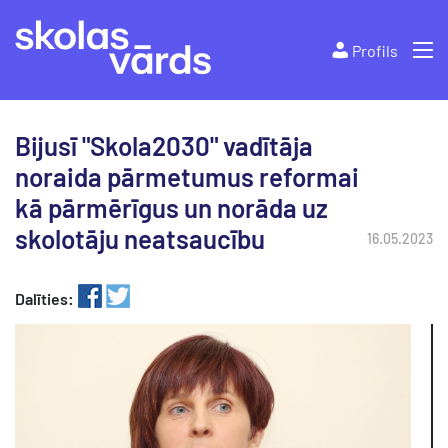
Profils
Bijusī "Skola2030" vadītāja
noraida pārmetumus reformai
kā pārmērīgus un norāda uz
skolotāju neatsaucību
16.05.2023
Dalīties: