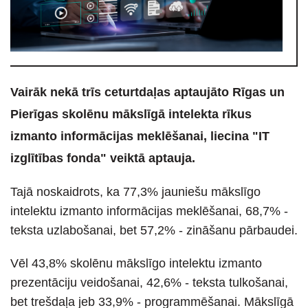
Vairāk nekā trīs ceturtdaļas aptaujāto Rīgas un
Pierīgas skolēnu mākslīgā intelekta rīkus
izmanto informācijas meklēšanai, liecina "IT
izglītības fonda" veiktā aptauja.
Tajā noskaidrots, ka 77,3% jauniešu mākslīgo
intelektu izmanto informācijas meklēšanai, 68,7% -
teksta uzlabošanai, bet 57,2% - zināšanu pārbaudei.
Vēl 43,8% skolēnu mākslīgo intelektu izmanto
prezentāciju veidošanai, 42,6% - teksta tulkošanai,
bet trešdaļa jeb 33,9% - programmēšanai. Mākslīgā