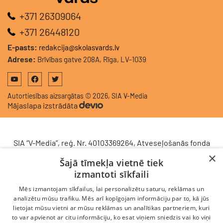
+371 26309064
+371 26448120
E-pasts:
redakcija@skolasvards.lv
Adrese:
Brīvības gatve 208A, Rīga, LV-1039
Autortiesības aizsargātas © 2026, SIA V-Media
Mājaslapa izstrādāta
SIA “V-Media”, reģ. Nr. 40103369264, Atveseļošanās fonda
saņemtā finansējuma ietvaros veic ieguldījumu
×
Šajā tīmekļa vietnē tiek
komercdarbības procesu uzlabošanā - ieviesta klientu
izmantoti sīkfaili
attiecību pārvaldības sistēma (CRM). 2024. gada 16.
decembrī tika noslēgts līgums Nr. 9.2-17-L-2024/928 ar
Mēs izmantojam sīkfailus, lai personalizētu saturu, reklāmas un
Latvijas Investīciju un attīstības aģentūru par atbalsta
analizētu mūsu trafiku. Mēs arī kopīgojam informāciju par to, kā jūs
lietojat mūsu vietni ar mūsu reklāmas un analītikas partneriem, kuri
saņemšanu saskaņā ar Atveseļošanas un noturības
to var apvienot ar citu informāciju, ko esat viņiem sniedzis vai ko viņi
mehānisma plāna 2. komponenti “Digitālā transformācija”