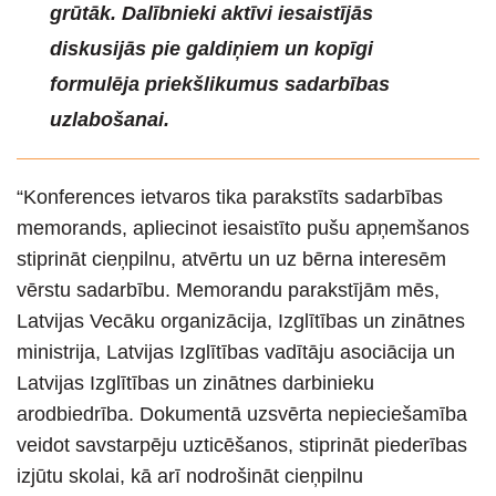
grūtāk. Dalībnieki aktīvi iesaistījās
diskusijās pie galdiņiem un kopīgi
formulēja priekšlikumus sadarbības
uzlabošanai.
“Konferences ietvaros tika parakstīts sadarbības
memorands, apliecinot iesaistīto pušu apņemšanos
stiprināt cieņpilnu, atvērtu un uz bērna interesēm
vērstu sadarbību. Memorandu parakstījām mēs,
Latvijas Vecāku organizācija, Izglītības un zinātnes
ministrija, Latvijas Izglītības vadītāju asociācija un
Latvijas Izglītības un zinātnes darbinieku
arodbiedrība. Dokumentā uzsvērta nepieciešamība
veidot savstarpēju uzticēšanos, stiprināt piederības
izjūtu skolai, kā arī nodrošināt cieņpilnu