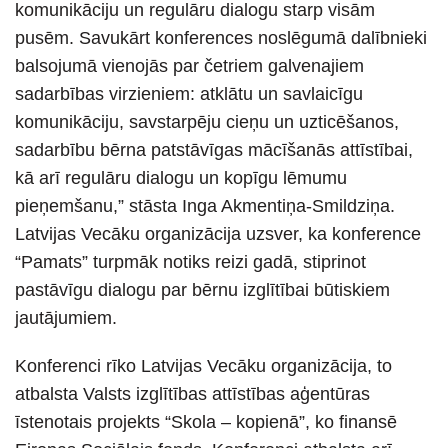
komunikāciju un regulāru dialogu starp visām
pusēm. Savukārt konferences noslēgumā dalībnieki
balsojumā vienojās par četriem galvenajiem
sadarbības virzieniem: atklātu un savlaicīgu
komunikāciju, savstarpēju cieņu un uzticēšanos,
sadarbību bērna patstāvīgas mācīšanās attīstībai,
kā arī regulāru dialogu un kopīgu lēmumu
pieņemšanu,” stāsta Inga Akmentiņa-Smildziņa.
Latvijas Vecāku organizācija uzsver, ka konference
“Pamats” turpmāk notiks reizi gadā, stiprinot
pastāvīgu dialogu par bērnu izglītībai būtiskiem
jautājumiem.
Konferenci rīko Latvijas Vecāku organizācija, to
atbalsta Valsts izglītības attīstības aģentūras
īstenotais projekts “Skola – kopienā”, ko finansē