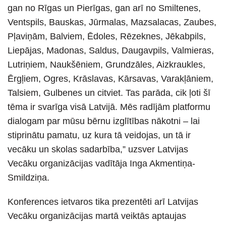
gan no Rīgas un Pierīgas, gan arī no Smiltenes,
Ventspils, Bauskas, Jūrmalas, Mazsalacas, Zaubes,
Pļaviņām, Balviem, Ēdoles, Rēzeknes, Jēkabpils,
Liepājas, Madonas, Saldus, Daugavpils, Valmieras,
Lutriņiem, Naukšēniem, Grundzāles, Aizkraukles,
Ērgļiem, Ogres, Krāslavas, Kārsavas, Varakļāniem,
Talsiem, Gulbenes un citviet. Tas parāda, cik ļoti šī
tēma ir svarīga visā Latvijā. Mēs radījām platformu
dialogam par mūsu bērnu izglītības nākotni – lai
stiprinātu pamatu, uz kura tā veidojas, un tā ir
vecāku un skolas sadarbība,” uzsver Latvijas
Vecāku organizācijas vadītāja Inga Akmentiņa-
Smildziņa.
Konferences ietvaros tika prezentēti arī Latvijas
Vecāku organizācijas martā veiktās aptaujas