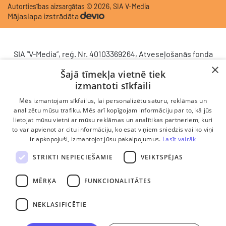
Autortiesības aizsargātas © 2026, SIA V-Media
Mājaslapa izstrādāta
SIA “V-Media”, reģ. Nr. 40103369264, Atveseļošanās fonda
saņemtā finansējuma ietvaros veic ieguldījumu
×
Šajā tīmekļa vietnē tiek
komercdarbības procesu uzlabošanā - ieviesta klientu
izmantoti sīkfaili
attiecību pārvaldības sistēma (CRM). 2024. gada 16.
decembrī tika noslēgts līgums Nr. 9.2-17-L-2024/928 ar
Mēs izmantojam sīkfailus, lai personalizētu saturu, reklāmas un
Latvijas Investīciju un attīstības aģentūru par atbalsta
analizētu mūsu trafiku. Mēs arī kopīgojam informāciju par to, kā jūs
lietojat mūsu vietni ar mūsu reklāmas un analītikas partneriem, kuri
saņemšanu saskaņā ar Atveseļošanas un noturības
to var apvienot ar citu informāciju, ko esat viņiem sniedzis vai ko viņi
mehānisma plāna 2. komponenti “Digitālā transformācija”
ir apkopojuši, izmantojot jūsu pakalpojumus.
Lasīt vairāk
(atbalsta pieteikuma Nr. DIGI/2024/1253). Projekta ietvaros
ieviesta klientu un darba procesu pārvaldības sistēma
STRIKTI NEPIECIEŠAMIE
VEIKTSPĒJAS
Scoro, uzlabojot pārdošanas procesu, centralizējot klientu
datubāzi un darījumu plūsmu, kā arī nodrošinot pārskatāmu,
MĒRĶA
FUNKCIONALITĀTES
efektīvu pārdošanas nodaļas darbu un precīzāku rezultātu
analīzi.
NEKLASIFICĒTIE