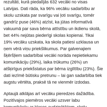
rezultāti, kurā piedalījās 632 vecāki no visas
Latvijas. Dati rāda, ka 96% vecāku sadarbību ar
skolu uzskata par svarīgu vai ļoti svarīgu, tomēr
gandrīz puse (46%) atzīst, ka jūtas informatīvā
vakuumā par sava bērna attīstību un ikdienu skolā,
bet 44% nejūtas piederīgi skolas kopienai. Tikai
19% vecāku uzskata, ka skola patiesi uzklausa un
ņem vērā viņu priekšlikumus. Par galvenajiem
šķēršļiem sadarbībai vecāki norāda nepietiekamu
komunikāciju (29%), laika trūkumu (26%) un
atšķirīgus priekšstatus par bērna izglītību (23%). Šie
dati iezīmē būtisku pretrunu – lai gan sadarbība tiek
augstu vērtēta, praksē tā ne vienmēr izdodas.
Aptaujā atklājas arī vecāku pieredzes dažādība.
Pozitīvajos piemēros vecāki uzsver labu