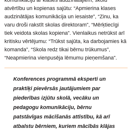
komunikāciju ar klases audzinātājiem, skolu
atvērtību un kopienas sajūtu: “Apmierina klases
audzinātājas komunikācija un iesaiste”, “Zinu, ka
varu droši rakstīt skolas direktoram”, “Mērķtiecīgi
tiek veidota skolas kopiena”. Vienlaikus netrūkst arī
kritisku vērtējumu: “Trūkst sajūta, ka darbojamies kā
komanda”, “Skola redz tikai bērnu trūkumus”,
“Neapmierina vienpusēja lēmumu pieņemšana”.
Konferences programmā eksperti un
praktiķi pievērsās jautājumiem par
piederības izjūtu skolā, vecāku un
pedagogu komunikāciju, bērnu
patstāvīgas mācīšanās attīstību, kā arī
atbalstu bērniem, kuriem mācībās klājas