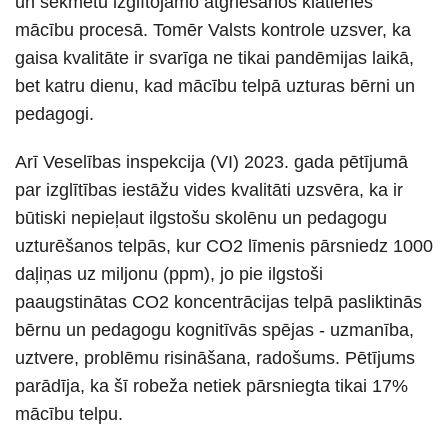
un sekmētu izglītojamo atgriešanos klātienes
mācību procesā. Tomēr Valsts kontrole uzsver, ka
gaisa kvalitāte ir svarīga ne tikai pandēmijas laikā,
bet katru dienu, kad mācību telpā uzturas bērni un
pedagogi.
Arī Veselības inspekcija (VI) 2023. gada pētījumā
par izglītības iestāžu vides kvalitāti uzsvēra, ka ir
būtiski nepieļaut ilgstošu skolēnu un pedagogu
uzturēšanos telpās, kur CO2 līmenis pārsniedz 1000
daļiņas uz miljonu (ppm), jo pie ilgstoši
paaugstinātas CO2 koncentrācijas telpā pasliktinās
bērnu un pedagogu kognitīvās spējas - uzmanība,
uztvere, problēmu risināšana, radošums. Pētījums
parādīja, ka šī robeža netiek pārsniegta tikai 17%
mācību telpu.