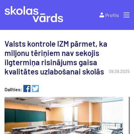
Profils
Valsts kontrole IZM pārmet, ka
miljonu tēriņiem nav sekojis
ilgtermiņa risinājums gaisa
kvalitātes uzlabošanai skolās
09.09.2025
Dalīties: