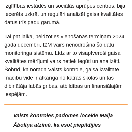
izglītības iestādēs un sociālās aprūpes centros, bija
iecerēts uzkrāt un regulāri analizēt gaisa kvalitātes
datus trīs gadu garumā.
Tai pat laikā, beidzoties vienošanās termiņam 2024.
gada decembrī, IZM vairs nenodrošina šo datu
monitoringa sistēmu. Līdz ar to visaptveroši gaisa
kvalitātes mērījumi vairs netiek iegūti un analizēti.
Šobrīd, kā norāda Valsts kontrole, gaisa kvalitāte
mācību vidē ir atkarīga no katras skolas un tās
dibinātāja labās gribas, atbildības un finansiālajām
iespējām.
Valsts kontroles padomes locekle Maija
Āboliņa atzīmē, ka esot piepildījies