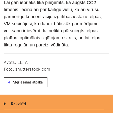
Lai gan iepriekš tika pieņemts, ka augsts CO2
līmenis liecina arī par kaitīgu vielu, kā arī vīrusu
pārmērīgu koncentrāciju izglītības iestāžu telpās,
VM secinājusi, ka daudz būtiskāk par mērījumu
veikšanu ir ievērot, lai netiktu pārsniegts telpas
platībai optimālais izglītojamo skaits, un lai telpa
tiktu regulāri un pareizi vēdināta.
Avots: LETA
Foto: shutterstock.com
Atgriešanās atpakaļ
Rekvizīti