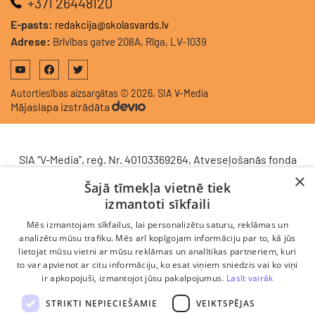
+371 26448120
E-pasts:
redakcija@skolasvards.lv
Adrese:
Brīvības gatve 208A, Rīga, LV-1039
Autortiesības aizsargātas © 2026, SIA V-Media
Mājaslapa izstrādāta
SIA “V-Media”, reģ. Nr. 40103369264, Atveseļošanās fonda
saņemtā finansējuma ietvaros veic ieguldījumu
×
Šajā tīmekļa vietnē tiek
komercdarbības procesu uzlabošanā - ieviesta klientu
izmantoti sīkfaili
attiecību pārvaldības sistēma (CRM). 2024. gada 16.
decembrī tika noslēgts līgums Nr. 9.2-17-L-2024/928 ar
Mēs izmantojam sīkfailus, lai personalizētu saturu, reklāmas un
Latvijas Investīciju un attīstības aģentūru par atbalsta
analizētu mūsu trafiku. Mēs arī kopīgojam informāciju par to, kā jūs
lietojat mūsu vietni ar mūsu reklāmas un analītikas partneriem, kuri
saņemšanu saskaņā ar Atveseļošanas un noturības
to var apvienot ar citu informāciju, ko esat viņiem sniedzis vai ko viņi
mehānisma plāna 2. komponenti “Digitālā transformācija”
ir apkopojuši, izmantojot jūsu pakalpojumus.
Lasīt vairāk
(atbalsta pieteikuma Nr. DIGI/2024/1253). Projekta ietvaros
ieviesta klientu un darba procesu pārvaldības sistēma
STRIKTI NEPIECIEŠAMIE
VEIKTSPĒJAS
Scoro, uzlabojot pārdošanas procesu, centralizējot klientu