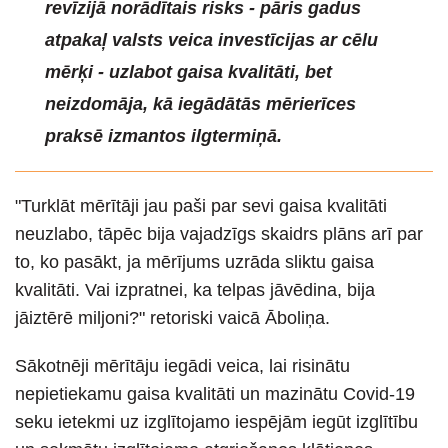
revīzijā norādītais risks - pāris gadus
atpakaļ valsts veica investīcijas ar cēlu
mērķi - uzlabot gaisa kvalitāti, bet
neizdomāja, kā iegādātās mērierīces
praksē izmantos ilgtermiņā.
"Turklāt mērītāji jau paši par sevi gaisa kvalitāti
neuzlabo, tāpēc bija vajadzīgs skaidrs plāns arī par
to, ko pasākt, ja mērījums uzrāda sliktu gaisa
kvalitāti. Vai izpratnei, ka telpas jāvēdina, bija
jāiztērē miljoni?" retoriski vaicā Āboliņa.
Sākotnēji mērītāju iegādi veica, lai risinātu
nepietiekamu gaisa kvalitāti un mazinātu Covid-19
seku ietekmi uz izglītojamo iespējām iegūt izglītību