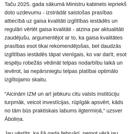
Taču 2025. gada sākumā Ministru kabinets iepriekš
doto uzdevumu - izstrādāt saistošas prasības
attiecībā uz gaisa kvalitāti izglītības iestādēs un
regulāri vērtēt gaisa kvalitāti - atzina par aktualitāti
zaudējušu, argumentējot ar to, ka gaisa kvalitātes
prasības esot tikai rekomendējošas, bet daudzās
izglītības iestādēs tāpat vienīgais, ko var darīt, esot
iespēju robežās vēdināt telpas nodarbību laikā un
ievērot, lai nepārsniegtu telpas platībai optimālo
izglītojamo skaitu.
"Aicinām IZM un arī jebkuru citu valsts institūciju
turpmāk, veicot investīcijas, rūpīgāk apsvērt, kāds
no tām būs praktiskais labums ilgtermiņā," uzsver
Āboliņa.
Jau vēstīts, ka šā gada februārī, ņemot vērā jau