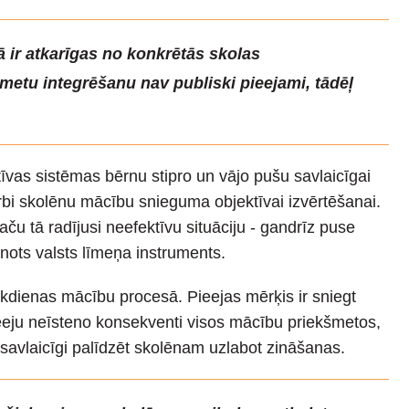
ā ir atkarīgas no konkrētās skolas
metu integrēšanu nav publiski pieejami, tādēļ
vas sistēmas bērnu stipro un vājo pušu savlaicīgai
rbi skolēnu mācību snieguma objektīvai izvērtēšanai.
ču tā radījusi neefektīvu situāciju - gandrīz puse
enots valsts līmeņa instruments.
kdienas mācību procesā. Pieejas mērķis ir sniegt
eju neīsteno konsekventi visos mācību priekšmetos,
u savlaicīgi palīdzēt skolēnam uzlabot zināšanas.