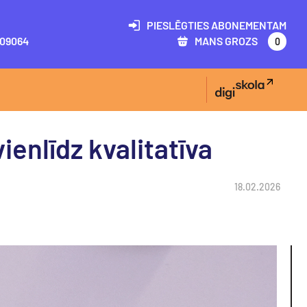
PIESLĒGTIES ABONEMENTAM
09064
MANS GROZS
0
ienlīdz kvalitatīva
18.02.2026