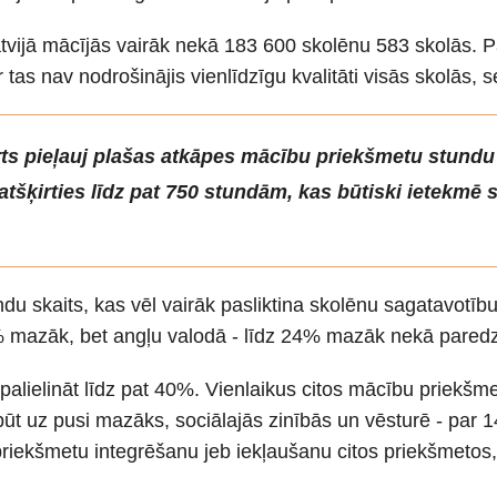
vijā mācījās vairāk nekā 183 600 skolēnu 583 skolās. Pa
tas nav nodrošinājis vienlīdzīgu kvalitāti visās skolās, se
arts pieļauj plašas atkāpes mācību priekšmetu stundu
šķirties līdz pat 750 stundām, kas būtiski ietekmē s
undu skaits, kas vēl vairāk pasliktina skolēnu sagatavot
7% mazāk, bet angļu valodā - līdz 24% mazāk nekā paredz
alielināt līdz pat 40%. Vienlaikus citos mācību priekšmet
būt uz pusi mazāks, sociālajās zinībās un vēsturē - par
priekšmetu integrēšanu jeb iekļaušanu citos priekšmetos, 