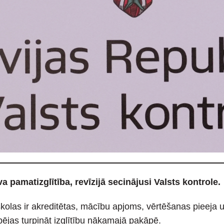
a pamatizglītība, revīzijā secinājusi Valsts kontrole.
n skolas ir akreditētas, mācību apjoms, vērtēšanas pieeja
pējas turpināt izglītību nākamajā pakāpē.