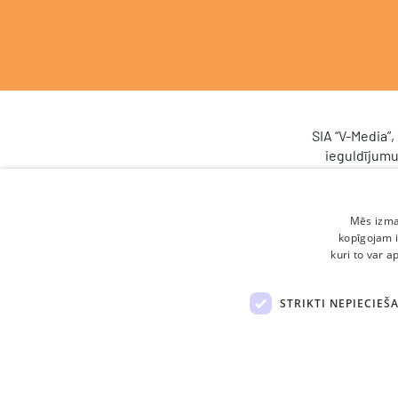
SIA “V-Media”
ieguldījumu
sistēma (C
Latvij
Atveseļoša
Mēs izman
(atbalsta
kopīgojam i
procesu pār
kuri to var a
datubāzi un
STRIKTI NEPIECIEŠ