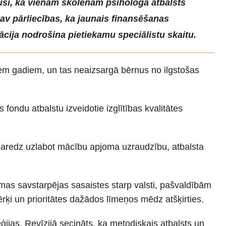
juši, ka vienam skolēnam psihologa atbalsts
 nav pārliecības, ka jaunais finansēšanas
cija nodrošina pietiekamu speciālistu skaitu.
ešiem gadiem, un tas neaizsargā bērnus no ilgstošas
 fondu atbalstu izveidotie izglītības kvalitātes
m paredz uzlabot mācību apjoma uzraudzību, atbalsta
kamas savstarpējas sasaistes starp valsti, pašvaldībām
rķi un prioritātes dažādos līmeņos mēdz atšķirties.
ijas. Revīzijā secināts, ka metodiskais atbalsts un