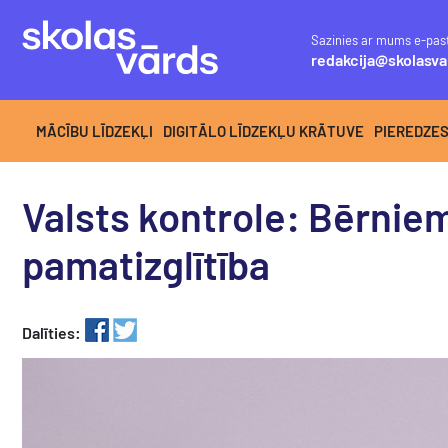
Sazinies ar mums e-pas
redakcija@skolasva
MĀCĪBU LĪDZEKĻI
DIGITĀLO LĪDZEKĻU KRĀTUVE
PIEREDZE
Valsts kontrole: Bērniem
pamatizglītība
Dalīties: