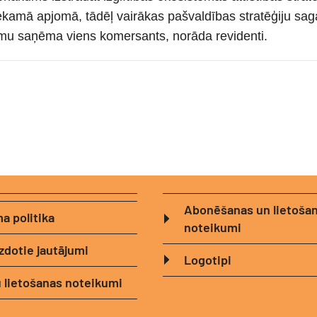
pietiekamā apjomā, tādēļ vairākas pašvaldības stratēģiju 
ījumu saņēma viens komersants, norāda revidenti.
Abonēšanas un lietoša
a politika
noteikumi
zdotie jautājumi
Logotipi
 lietošanas noteikumi