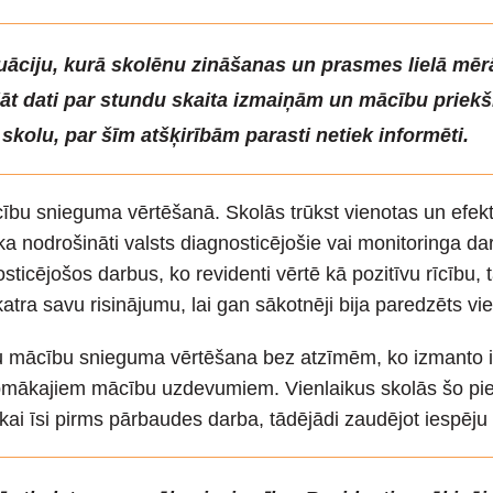
tuāciju, kurā skolēnu zināšanas un prasmes lielā mēr
āt dati par stundu skaita izmaiņām un mācību priekš
 skolu, par šīm atšķirībām parasti netiek informēti.
bu snieguma vērtēšanā. Skolās trūkst vienotas un efektī
a nodrošināti valsts diagnosticējošie vai monitoringa da
icējošos darbus, ko revidenti vērtē kā pozitīvu rīcību, ta
katra savu risinājumu, lai gan sākotnēji bija paredzēts vi
ēnu mācību snieguma vērtēšana bez atzīmēm, ko izmanto i
pmākajiem mācību uzdevumiem. Vienlaikus skolās šo pie
tikai īsi pirms pārbaudes darba, tādējādi zaudējot iespēj