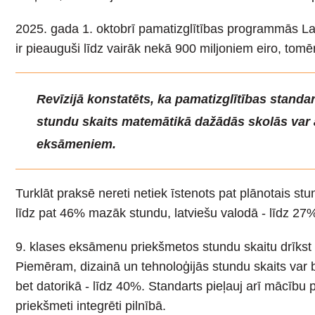
2025. gada 1. oktobrī pamatizglītības programmās Lat
ir pieauguši līdz vairāk nekā 900 miljoniem eiro, tomēr 
Revīzijā konstatēts, ka pamatizglītības stand
stundu skaits matemātikā dažādās skolās var at
eksāmeniem.
Turklāt praksē nereti netiek īstenots pat plānotais st
līdz pat 46% mazāk stundu, latviešu valodā - līdz 2
9. klases eksāmenu priekšmetos stundu skaitu drīkst p
Piemēram, dizainā un tehnoloģijās stundu skaits var 
bet datorikā - līdz 40%. Standarts pieļauj arī mācību 
priekšmeti integrēti pilnībā.