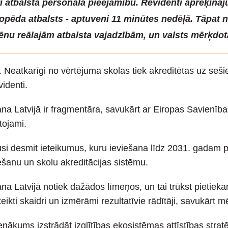
rī atbalsta personāla pieejamību. Revidenti aprēķinā
logopēda atbalsts - aptuveni 11 minūtes nedēļā. Tāpat
ēnu reālajām atbalsta vajadzībām, un valsts mērķdotā
ēma. Neatkarīgi no vērtējuma skolas tiek akreditētas uz s
identi.
ana Latvijā ir fragmentāra, savukārt ar Eiropas Savienības
tojami.
iegusi desmit ieteikumus, kuru ieviešana līdz 2031. gada
šanu un skolu akreditācijas sistēmu.
šana Latvijā notiek dažādos līmeņos, un tai trūkst pietie
ti skaidri un izmērāmi rezultatīvie rādītāji, savukārt mē
kums izstrādāt izglītības ekosistēmas attīstības stratēģ