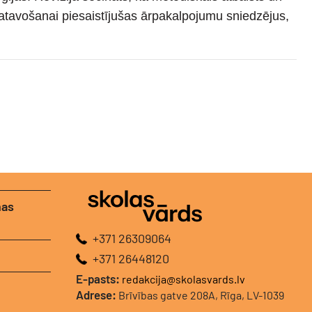
sagatavošanai piesaistījušas ārpakalpojumu sniedzējus,
nas
+371 26309064
+371 26448120
E-pasts:
redakcija@skolasvards.lv
Adrese:
Brīvības gatve 208A, Rīga, LV-1039