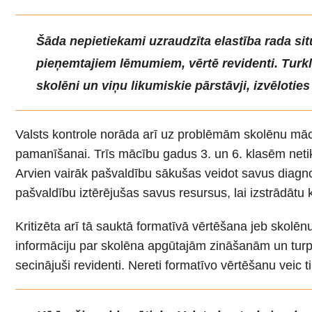
Šāda nepietiekami uzraudzīta elastība rada si
pieņemtajiem lēmumiem, vērtē revidenti. Turkl
skolēni un viņu likumiskie pārstāvji, izvēloties
Valsts kontrole norāda arī uz problēmām skolēnu mācī
pamanīšanai. Trīs mācību gadus 3. un 6. klasēm netik
Arvien vairāk pašvaldību sākušas veidot savus diagnost
pašvaldību iztērējušas savus resursus, lai izstrādātu 
Kritizēta arī tā sauktā formatīvā vērtēšana jeb skol
informāciju par skolēna apgūtajām zināšanām un tur
secinājuši revidenti. Nereti formatīvo vērtēšanu veic 