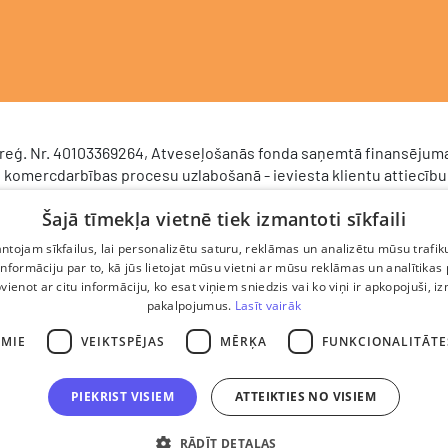
, reģ. Nr. 40103369264, Atveseļošanās fonda saņemtā finansējuma
 komercdarbības procesu uzlabošanā - ieviesta klientu attiecību
RM). 2024. gada 16. decembrī tika noslēgts līgums Nr. 9.2-17-L-
Šajā tīmekļa vietnē tiek izmantoti sīkfaili
as Investīciju un attīstības aģentūru par atbalsta saņemšanu sas
nas un noturības mehānisma plāna 2. komponenti “Digitālā tran
tojam sīkfailus, lai personalizētu saturu, reklāmas un analizētu mūsu trafik
 pieteikuma Nr. DIGI/2024/1253). Projekta ietvaros ieviesta klient
nformāciju par to, kā jūs lietojat mūsu vietni ar mūsu reklāmas un analītikas
valdības sistēma Scoro, uzlabojot pārdošanas procesu, centraliz
pvienot ar citu informāciju, ko esat viņiem sniedzis vai ko viņi ir apkopojuši, i
pakalpojumus.
Lasīt vairāk
 darījumu plūsmu, kā arī nodrošinot pārskatāmu, efektīvu pārdoš
darbu un precīzāku rezultātu analīzi.
AMIE
VEIKTSPĒJAS
MĒRĶA
FUNKCIONALITĀTE
PIEKRIST VISIEM
ATTEIKTIES NO VISIEM
RĀDĪT DETAĻAS