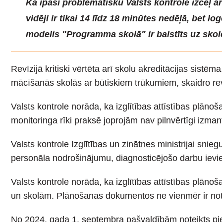
Kā īpaši problemātisku Valsts kontrole izceļ a
vidēji ir tikai 14 līdz 18 minūtes nedēļā, bet 
modelis "Programma skolā" ir balstīts uz skol
Revīzijā kritiski vērtēta arī skolu akreditācijas sist
mācīšanās skolās ar būtiskiem trūkumiem, skaidro rev
Valsts kontrole norāda, ka izglītības attīstības plānoš
monitoringa rīki praksē joprojām nav pilnvērtīgi izman
Valsts kontrole Izglītības un zinātnes ministrijai sn
personāla nodrošinājumu, diagnosticējošo darbu ievie
Valsts kontrole norāda, ka izglītības attīstības plāno
un skolām. Plānošanas dokumentos ne vienmēr ir noteik
No 2024. gada 1. septembra pašvaldībām noteikts pienā