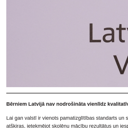
Bērniem Latvijā nav nodrošināta vienlīdz kvalitatīv
Lai gan valstī ir vienots pamatizglītības standarts u
atšķiras, ietekmējot skolēnu mācību rezultātus un ies