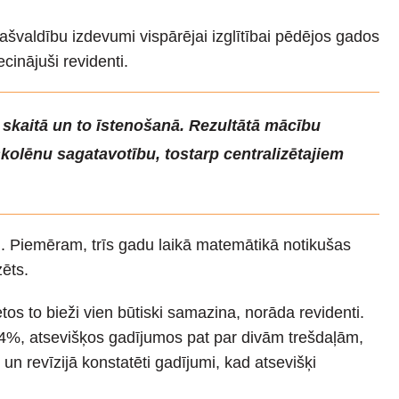
švaldību izdevumi vispārējai izglītībai pēdējos gados
cinājuši revidenti.
 skaitā un to īstenošanā. Rezultātā mācību
kolēnu sagatavotību, tostarp centralizētajiem
ību. Piemēram, trīs gadu laikā matemātikā notikušas
ēts.
os to bieži vien būtiski samazina, norāda revidenti.
 14%, atsevišķos gadījumos pat par divām trešdaļām,
un revīzijā konstatēti gadījumi, kad atsevišķi