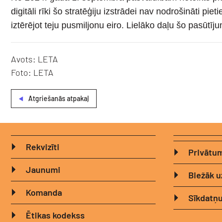
digitāli rīki šo stratēģiju izstrādei nav nodrošināti 
iztērējot teju pusmiljonu eiro. Lielāko daļu šo pasūt
Avots: LETA
Foto: LETA
Atgriešanās atpakaļ
Rekvizīti
Privātum
Jaunumi
Biežāk u
Komanda
Sīkdatņu
Ētikas kodekss