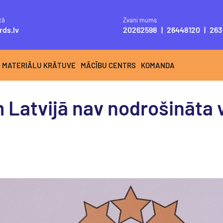
tā
Zvani mums
rds.lv
20262598
|
26448120
|
263
S MATERIĀLU KRĀTUVE
MĀCĪBU CENTRS
KOMANDA
 Latvijā nav nodrošināta v