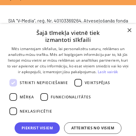
SIA “V-Media”, reģ. Nr. 40103369264, Atveseļošanās fonda
saņemtā finansējuma ietvaros veic ieguldījumu
×
Šajā tīmekļa vietnē tiek
komercdarbības procesu uzlabošanā - ieviesta klientu
izmantoti sīkfaili
attiecību pārvaldības sistēma (CRM). 2024. gada 16.
decembrī tika noslēgts līgums Nr. 9.2-17-L-2024/928 ar
Mēs izmantojam sīkfailus, lai personalizētu saturu, reklāmas un
Latvijas Investīciju un attīstības aģentūru par atbalsta
analizētu mūsu trafiku. Mēs arī kopīgojam informāciju par to, kā jūs
lietojat mūsu vietni ar mūsu reklāmas un analītikas partneriem, kuri
saņemšanu saskaņā ar Atveseļošanas un noturības
to var apvienot ar citu informāciju, ko esat viņiem sniedzis vai ko viņi
mehānisma plāna 2. komponenti “Digitālā transformācija”
ir apkopojuši, izmantojot jūsu pakalpojumus.
Lasīt vairāk
(atbalsta pieteikuma Nr. DIGI/2024/1253). Projekta ietvaros
ieviesta klientu un darba procesu pārvaldības sistēma
STRIKTI NEPIECIEŠAMIE
VEIKTSPĒJAS
Scoro, uzlabojot pārdošanas procesu, centralizējot klientu
datubāzi un darījumu plūsmu, kā arī nodrošinot pārskatāmu,
MĒRĶA
FUNKCIONALITĀTES
efektīvu pārdošanas nodaļas darbu un precīzāku rezultātu
analīzi.
NEKLASIFICĒTIE
PIEKRIST VISIEM
ATTEIKTIES NO VISIEM