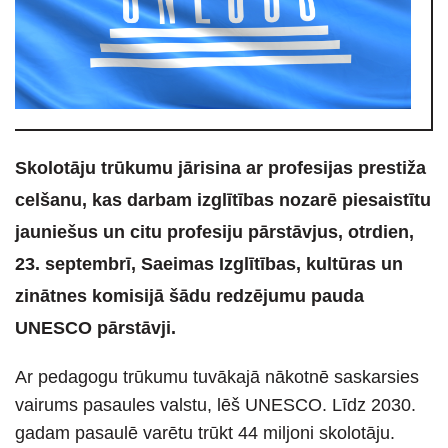
Skolotāju trūkumu jārisina ar profesijas prestiža
celšanu, kas darbam izglītības nozarē piesaistītu
jauniešus un citu profesiju pārstāvjus, otrdien,
23. septembrī, Saeimas Izglītības, kultūras un
zinātnes komisijā šādu redzējumu pauda
UNESCO pārstāvji.
Ar pedagogu trūkumu tuvākajā nākotnē saskarsies
vairums pasaules valstu, lēš UNESCO. Līdz 2030.
gadam pasaulē varētu trūkt 44 miljoni skolotāju.