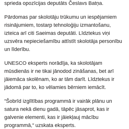
sprieda opozīcijas deputāts Česlavs Batņa.
Pārdomas par skolotāju trūkumu un iespējamiem
risinājumiem, tostarp tehnoloģiju izmantošanu,
izteica arī citi Saeimas deputāti. Līdztekus viņi
uzsvēra nepieciešamību attīstīt skolotāja personību
un līderību.
UNESCO eksperts norādīja, ka skolotājam
mūsdienās ir ne tikai jānodod zināšanas, bet arī
jāiemāca skolēnam, ko ar tām darīt. Līdztekus ir
jādomā par to, ko vēlamies bērniem iemācīt.
"Šobrīd izglītības programmā ir vairāk plānu un
satura nekā dienu gadā, tāpēc jāsaprot, kas ir
galvenie elementi, kas ir jāiekļauj mācību
programmā," uzskata eksperts.