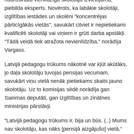
piebilda eksperts. Novērots, ka labākie skolotāji,
izglītības iestādes un skolēni "koncentrējas
pārticīgākās vietās", savukārt citviet ir nepietiekami
kvalificēti skolotāji vai viņiem ir grūti darba apstākļi.
"Tādā veidā tiek atražota nevienlīdzība," norādīja
Vargass.
Latvijā pedagogu trūkums nākotnē var kļūt akūtāks,
jo daļa skolotāju tuvojas pensijas vecumam,
savukārt viņu vietā nenāk pietiekams skaits jauno
skolotāju. Uz to komisijas sēdē norādīja gan
Saeimas deputāti, gan Izglītības un zinātnes
ministrijas pārstāvji.
"Latvijā pedagogu trūkums ir, bija un būs. (..) Mums
nav skolotāju, kas nāks [pensijā aizgājušo] vietā,"