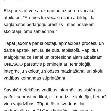
Eksperts arī vērsa uzmanību uz bērnu vecāku
atbildību: "Arī mēs kā vecāki esam atbildīgi, lai
saglabātos pedagogu prestižs - mēs nosakām
skolotāja lomu sabiedrībā."
Tāpat jādomā par skolotāju apmācības procesu un
darba apstākļiem, lai tie būtu atbilstoši. Papildus
atalgojuma celšanai un profesionālajam atbalstam
UNESCO pārstāvis pieminēja arī tehnoloģiju
integrāciju skolotāju slodzes mazināšanai un skolu
vadības komandas stiprināšanu.
Savukārt efektīvas vadības informācijas sistēmas
palīdz saprast ne tikai, cik daudz ir skolotāju, bet arī
viņu vajadzības. Tāpat tās ir svarīgas, lai
nodrošinātu vienlīdzīgu skolotāju izvietojumu,