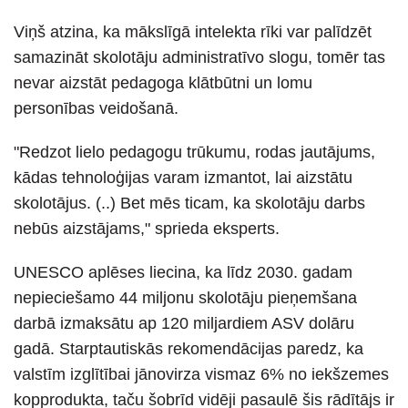
Viņš atzina, ka mākslīgā intelekta rīki var palīdzēt
samazināt skolotāju administratīvo slogu, tomēr tas
nevar aizstāt pedagoga klātbūtni un lomu
personības veidošanā.
"Redzot lielo pedagogu trūkumu, rodas jautājums,
kādas tehnoloģijas varam izmantot, lai aizstātu
skolotājus. (..) Bet mēs ticam, ka skolotāju darbs
nebūs aizstājams," sprieda eksperts.
UNESCO aplēses liecina, ka līdz 2030. gadam
nepieciešamo 44 miljonu skolotāju pieņemšana
darbā izmaksātu ap 120 miljardiem ASV dolāru
gadā. Starptautiskās rekomendācijas paredz, ka
valstīm izglītībai jānovirza vismaz 6% no iekšzemes
kopprodukta, taču šobrīd vidēji pasaulē šis rādītājs ir