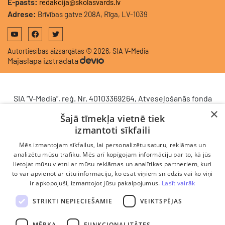
E-pasts:
redakcija@skolasvards.lv
Adrese:
Brīvības gatve 208A, Rīga, LV-1039
Autortiesības aizsargātas © 2026, SIA V-Media
Mājaslapa izstrādāta
SIA “V-Media”, reģ. Nr. 40103369264, Atveseļošanās fonda
saņemtā finansējuma ietvaros veic ieguldījumu
×
Šajā tīmekļa vietnē tiek
komercdarbības procesu uzlabošanā - ieviesta klientu
izmantoti sīkfaili
attiecību pārvaldības sistēma (CRM). 2024. gada 16.
decembrī tika noslēgts līgums Nr. 9.2-17-L-2024/928 ar
Mēs izmantojam sīkfailus, lai personalizētu saturu, reklāmas un
Latvijas Investīciju un attīstības aģentūru par atbalsta
analizētu mūsu trafiku. Mēs arī kopīgojam informāciju par to, kā jūs
lietojat mūsu vietni ar mūsu reklāmas un analītikas partneriem, kuri
saņemšanu saskaņā ar Atveseļošanas un noturības
to var apvienot ar citu informāciju, ko esat viņiem sniedzis vai ko viņi
mehānisma plāna 2. komponenti “Digitālā transformācija”
ir apkopojuši, izmantojot jūsu pakalpojumus.
Lasīt vairāk
(atbalsta pieteikuma Nr. DIGI/2024/1253). Projekta ietvaros
ieviesta klientu un darba procesu pārvaldības sistēma
STRIKTI NEPIECIEŠAMIE
VEIKTSPĒJAS
Scoro, uzlabojot pārdošanas procesu, centralizējot klientu
datubāzi un darījumu plūsmu, kā arī nodrošinot pārskatāmu,
MĒRĶA
FUNKCIONALITĀTES