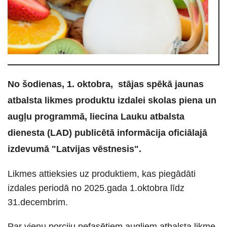
No šodienas, 1. oktobra, stājas spēkā jaunas
atbalsta likmes produktu izdalei skolas piena un
augļu programmā, liecina Lauku atbalsta
dienesta (LAD) publicētā informācija oficiālajā
izdevumā "Latvijas vēstnesis".
Likmes attieksies uz produktiem, kas piegādāti
izdales periodā no 2025.gada 1.oktobra līdz
31.decembrim.
Par vienu porciju nefasētiem augļiem atbalsta likme