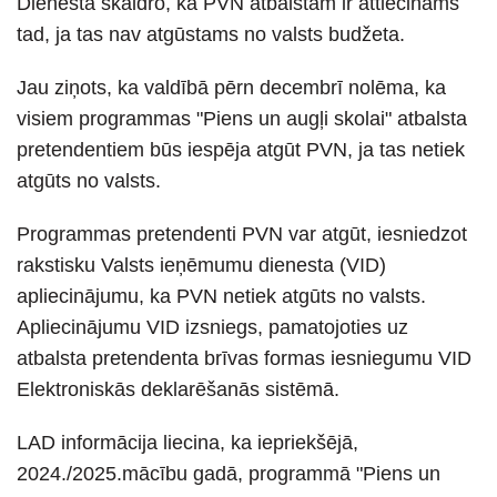
Dienestā skaidro, ka PVN atbalstam ir attiecināms
tad, ja tas nav atgūstams no valsts budžeta.
Jau ziņots, ka valdībā pērn decembrī nolēma, ka
visiem programmas "Piens un augļi skolai" atbalsta
pretendentiem būs iespēja atgūt PVN, ja tas netiek
atgūts no valsts.
Programmas pretendenti PVN var atgūt, iesniedzot
rakstisku Valsts ieņēmumu dienesta (VID)
apliecinājumu, ka PVN netiek atgūts no valsts.
Apliecinājumu VID izsniegs, pamatojoties uz
atbalsta pretendenta brīvas formas iesniegumu VID
Elektroniskās deklarēšanās sistēmā.
LAD informācija liecina, ka iepriekšējā,
2024./2025.mācību gadā, programmā "Piens un