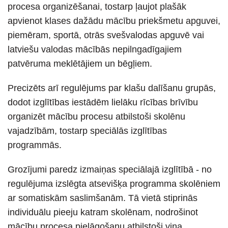
procesa organizēšanai, tostarp ļaujot plašāk
apvienot klases dažādu mācību priekšmetu apguvei,
piemēram, sportā, otrās svešvalodas apguvē vai
latviešu valodas mācībās nepilngadīgajiem
patvēruma meklētājiem un bēgļiem.
Precizēts arī regulējums par klašu dalīšanu grupās,
dodot izglītības iestādēm lielāku rīcības brīvību
organizēt mācību procesu atbilstoši skolēnu
vajadzībām, tostarp speciālās izglītības
programmās.
Grozījumi paredz izmaiņas speciālajā izglītībā - no
regulējuma izslēgta atsevišķa programma skolēniem
ar somatiskām saslimšanām. Tā vietā stiprinās
individuālu pieeju katram skolēnam, nodrošinot
mācību procesa pielāgošanu atbilstoši viņa