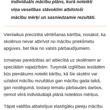
individuāls mācību plāns, kurā noteikti
viņa veselības stāvoklim atbilstoši
mācību mērķi un sasniedzamie rezultāti.
Vienlaikus precizēta vērtēšanas kārtība, nosakot, ka
skolēnus nevar atbrīvot no mācību priekšmetu
apguves, bet tikai no valsts pārbaudījumiem.
Izmaiņas paredzētas arī attiecībā uz skolēniem ar
speciālām vajadzībām. Turpmāk izglītības iestādēm
būs pienākums noteikt kārību, kā šie skolēni var
uzlabot mācību rezultātus gan mācību gada laikā,
gan noslēgumā, tostarp tematu pārbaudes darbos,
ņemot vērā individuālajā plānā noteiktos mērķus.
Tāpat valdība atbalstījusi elastīgāku pieeju mācību