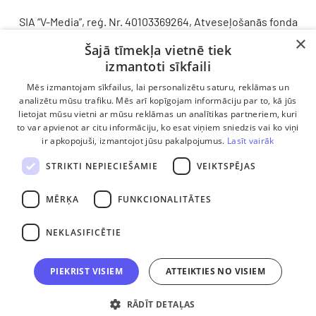
SIA “V-Media”, reģ. Nr. 40103369264, Atveseļošanās fonda
saņemtā finansējuma ietvaros veic ieguldījumu
×
Šajā tīmekļa vietnē tiek
komercdarbības procesu uzlabošanā - ieviesta klientu
izmantoti sīkfaili
attiecību pārvaldības sistēma (CRM). 2024. gada 16.
decembrī tika noslēgts līgums Nr. 9.2-17-L-2024/928 ar
Mēs izmantojam sīkfailus, lai personalizētu saturu, reklāmas un
Latvijas Investīciju un attīstības aģentūru par atbalsta
analizētu mūsu trafiku. Mēs arī kopīgojam informāciju par to, kā jūs
lietojat mūsu vietni ar mūsu reklāmas un analītikas partneriem, kuri
saņemšanu saskaņā ar Atveseļošanas un noturības
to var apvienot ar citu informāciju, ko esat viņiem sniedzis vai ko viņi
mehānisma plāna 2. komponenti “Digitālā transformācija”
ir apkopojuši, izmantojot jūsu pakalpojumus.
Lasīt vairāk
(atbalsta pieteikuma Nr. DIGI/2024/1253). Projekta ietvaros
ieviesta klientu un darba procesu pārvaldības sistēma
STRIKTI NEPIECIEŠAMIE
VEIKTSPĒJAS
Scoro, uzlabojot pārdošanas procesu, centralizējot klientu
datubāzi un darījumu plūsmu, kā arī nodrošinot pārskatāmu,
MĒRĶA
FUNKCIONALITĀTES
efektīvu pārdošanas nodaļas darbu un precīzāku rezultātu
analīzi.
NEKLASIFICĒTIE
PIEKRIST VISIEM
ATTEIKTIES NO VISIEM
RĀDĪT DETAĻAS