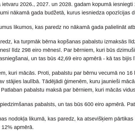
ietvaru 2026., 2027. un 2028. gadam kopumā iesniegti 
šlikumi nākamā gada budžetā, kurus iesniedza opozīcijas d
jumus likumos, kas paredz no nākamā gada palielināt at
paredz, ka turpmāk bērna kopšanas pabalstu izmaksās līd
nesī līdz 298 eiro mēnesī. Par bērniem, kuri būs dzimuš
niegšanai, un tas būs 42,69 eiro apmērā - kā tas bijis l
em, kuri mācās. Proti, pabalstu par bērnu vecumā no 16
nav stājies laulībā. Tādējādi ģimenēm, kuru jaunieši māc
 Patlaban pabalstu maksā par bērniem, kuri mācās viduss
piedzimšanas pabalsts, un tas būs 600 eiro apmērā. Patl
bas nodokļa likumā, kas paredz, ka atsevišķiem pārtika
me 12% apmērā.