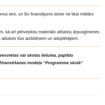
us eiro, un šis finansējums ietver ne tikai militāro
m, kā arī pilnveidotu materiālo atbalstu ārpusģimenes
 atbalsts būs aizbildņiem un adoptētājiem.
īvesvietas vai skolas lieluma, papildu
s finansēšanas modeļa "Programma skolā"