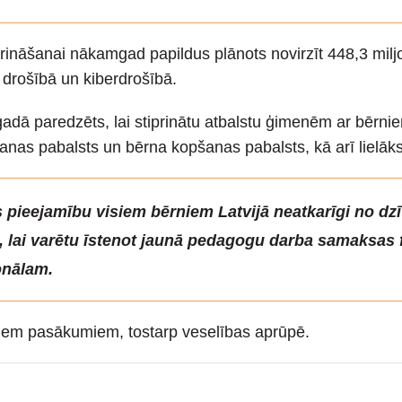
prināšanai nākamgad papildus plānots novirzīt 448,3 miljon
ā drošībā un kiberdrošībā.
adā paredzēts, lai stiprinātu atbalstu ģimenēm ar bērnie
as pabalsts un bērna kopšanas pabalsts, kā arī lielāks
as pieejamību visiem bērniem Latvijā neatkarīgi no dz
s, lai varētu īstenot jaunā pedagogu darba samaksa
onālam.
itiem pasākumiem, tostarp veselības aprūpē.