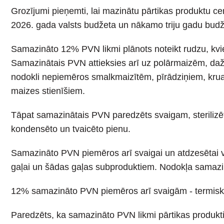
Grozījumi pieņemti, lai mazinātu pārtikas produktu ce
2026. gada valsts budžeta un nākamo triju gadu budže
Samazināto 12% PVN likmi plānots noteikt rudzu, kvieš
Samazinātais PVN attieksies arī uz polārmaizēm, daž
nodokli nepiemēros smalkmaizītēm, pīrādziņiem, krua
maizes stienīšiem.
Tāpat samazinātais PVN paredzēts svaigam, sterilizēta
kondensēto un tvaicēto pienu.
Samazināto PVN piemēros arī svaigai un atdzesētai vistu
gaļai un šādas gaļas subproduktiem. Nodokļa samazin
12% samazināto PVN piemēros arī svaigām - termisk
Paredzēts, ka samazināto PVN likmi pārtikas produkti