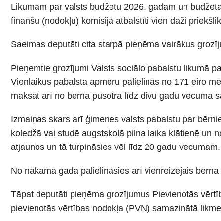
Likumam par valsts budžetu 2026. gadam un budžeta 
finanšu (nodokļu) komisijā atbalstīti vien daži priek
Saeimas deputāti cita starpā pieņēma vairākus grozī
Pieņemtie grozījumi Valsts sociālo pabalstu likumā 
Vienlaikus pabalsta apmēru palielinās no 171 eiro mē
maksāt arī no bērna pusotra līdz divu gadu vecuma sas
Izmaiņas skars arī ģimenes valsts pabalstu par bērni
koledžā vai studē augstskolā pilna laika klātienē un 
atjaunos un tā turpināsies vēl līdz 20 gadu vecumam.
No nākamā gada palielināsies arī vienreizējais bērna 
Tāpat deputāti pieņēma grozījumus Pievienotās vērtī
pievienotās vērtības nodokļa (PVN) samazinātā lik