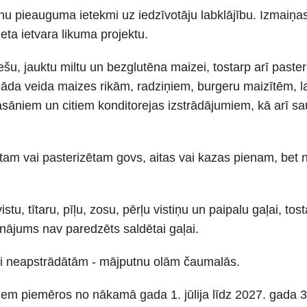
nu pieauguma ietekmi uz iedzīvotāju labklājību. Izmaiņas
ta ietvara likuma projektu.
u, jauktu miltu un bezglutēna maizei, tostarp arī pasteri
āda veida maizes rikām, radziņiem, burgeru maizītēm, la
sāniem un citiem konditorejas izstrādājumiem, kā arī sa
m vai pasterizētam govs, aitas vai kazas pienam, bet neat
, tītaru, pīļu, zosu, pērļu vistiņu un paipalu gaļai, tosta
ājums nav paredzēts saldētai gaļai.
i neapstrādātām - mājputnu olām čaumalās.
em piemēros no nākamā gada 1. jūlija līdz 2027. gada 3