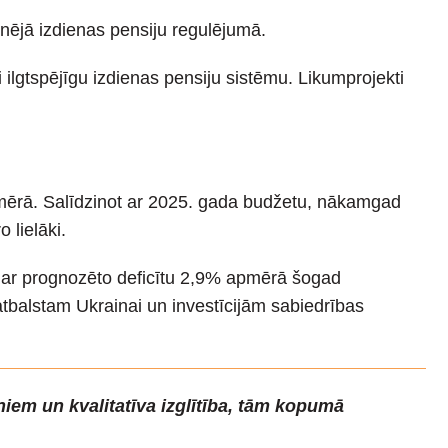
nējā izdienas pensiju regulējumā.
 ilgtspējīgu izdienas pensiju sistēmu. Likumprojekti
pmērā. Salīdzinot ar 2025. gada budžetu, nākamgad
 lielāki.
ar prognozēto deficītu 2,9% apmērā šogad
tbalstam Ukrainai un investīcijām sabiedrības
iem un kvalitatīva izglītība, tām kopumā