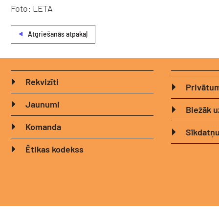
Foto: LETA
Atgriešanās atpakaļ
Rekvizīti
Privātum
Jaunumi
Biežāk u
Komanda
Sīkdatņu
Ētikas kodekss