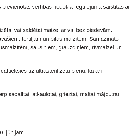
 pievienotās vērtības nodokļa regulējumā saistītas ar
zētai vai saldētai maizei ar vai bez piedevām.
vašiem, tortiljām un pitas maizītēm. Samazināto
usmaizītēm, sausiņiem, grauzdiņiem, rīvmaizei un
tieksies uz ultrasterilizētu pienu, kā arī
rp sadalītai, atkaulotai, grieztai, maltai mājputnu
0. jūnijam.