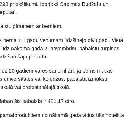
290 priekšlikumi. Iepriekš Saeimas Budžeta un
eputāti.
balstu ģimenēm ar bērniem.
z bērna 1,5 gadu vecumam līdzšinējo divu gadu vietā.
i līdz nākamā gada 2. novembrim, pabalstu turpinās
īdz šim šajā periodā.
 līdz 20 gadiem varēs saņemt arī, ja bērns mācās
ās universitātēs vai koledžās, pabalsta izmaksu
kolā vai profesionālajā skolā.
aban šis pabalsts ir 421,17 eiro.
s pamatproduktiem no nākamā gada vidus tiks noteikta