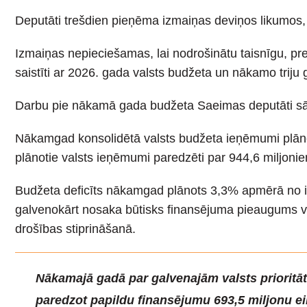
Deputāti trešdien pieņēma izmaiņas deviņos likumos,
Izmaiņas nepieciešamas, lai nodrošinātu taisnīgu, pret
saistīti ar 2026. gada valsts budžeta un nākamo triju
Darbu pie nākamā gada budžeta Saeimas deputāti sāk
Nākamgad konsolidētā valsts budžeta ieņēmumi plānot
plānotie valsts ieņēmumi paredzēti par 944,6 miljoniem 
Budžeta deficīts nākamgad plānots 3,3% apmērā no 
galvenokārt nosaka būtisks finansējuma pieaugums val
drošības stiprināšanā.
Nākamajā gadā par galvenajām valsts prioritāt
paredzot papildu finansējumu 693,5 miljonu e