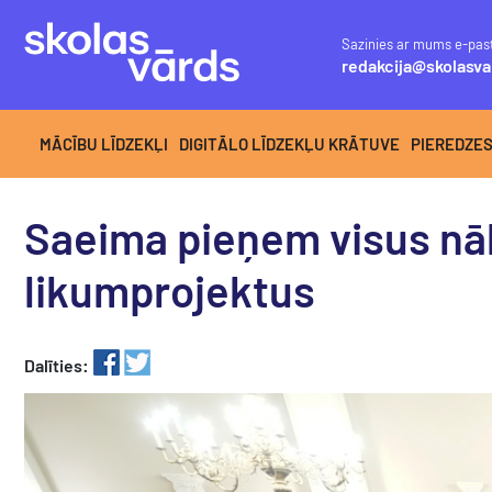
Sazinies ar mums e-pas
redakcija@skolasva
MĀCĪBU LĪDZEKĻI
DIGITĀLO LĪDZEKĻU KRĀTUVE
PIEREDZE
Saeima pieņem visus n
likumprojektus
Dalīties: