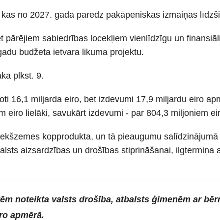
 kas no 2027. gada paredz pakāpeniskas izmaiņas līdzši
 pārējiem sabiedrības locekļiem vienlīdzīgu un finansiāli
 gadu budžeta ietvara likuma projektu.
a plkst. 9.
i 16,1 miljarda eiro, bet izdevumi 17,9 miljardu eiro a
eiro lielāki, savukārt izdevumi - par 804,3 miljoniem eiro
iekšzemes kopprodukta, un tā pieaugumu salīdzinājumā 
sts aizsardzības un drošības stiprināšanai, ilgtermiņa a
ēm noteikta valsts drošība, atbalsts ģimenēm ar bērn
iro apmērā.