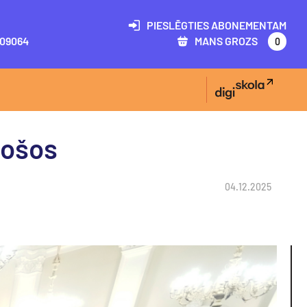
PIESLĒGTIES ABONEMENTAM
09064
MANS GROZS
0
došos
04.12.2025