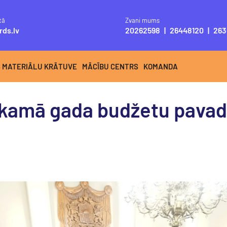
tā
Zvani mums
rds.lv
20262598
|
26448120
|
263
S MATERIĀLU KRĀTUVE
MĀCĪBU CENTRS
KOMANDA
ākamā gada budžetu pava