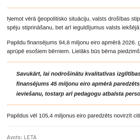
Ņemot vērā ģeopolitisko situāciju, valsts drošības sti
spēju stiprināšanu, bet arī ieguldījumus valsts iekšēj
Papildu finansējums 94,8 miljonu eiro apmērā 2026. g
aprūpē esošiem bērniem. Lielāks būs bērna piedzimšan
Savukārt, lai nodrošinātu kvalitatīvas izglītīb
finansējums 45 miljonu eiro apmērā paredzēt
ieviešanu, tostarp arī pedagogu atbalsta pers
Papildus vēl 105,4 miljonus eiro paredzēts novirzīt c
Avots: LETA