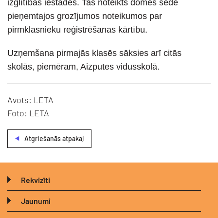
izglītības iestādēs. Tas noteikts domes sēdē
pieņemtajos grozījumos noteikumos par
pirmklasnieku reģistrēšanas kārtību.
Uzņemšana pirmajās klasēs sāksies arī citās
skolās, piemēram, Aizputes vidusskolā.
Avots: LETA
Foto: LETA
Atgriešanās atpakaļ
Rekvizīti
Jaunumi