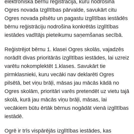
elektroniskā bērnu reģistrācija, kuru nodrošina
Ogres novada Izglītības pārvalde, savukārt citu
Ogres novada pilsētu un pagastu izglītības iestādēs
bērnu reģistrāciju nodrošina konkrētās izglītības
iestādes vadītājs pieteikumu saņemšanas secībā.
Reģistrējot bērnu 1. klasei Ogres skolās, vajadzēs
norādīt divas prioritārās izglītības iestādes, lai uzreiz
varētu nokomplektēt 1.klases. Savukārt tie
pirmklasnieki, kuru vecāki nav deklarēti Ogres
pilsētā, bet viņu brāļi, māsas jau mācās kādā no
Ogres skolām, prioritāri varēs pretendēt uz vietu tajā
skolā, kurā jau mācās viņu brāļi, māsas, lai
vecākiem būtu ērtāk bērnus nogādāt vienā izglītības
iestādē.
Ogrē ir trīs vispārējās izglītības iestādes, kas