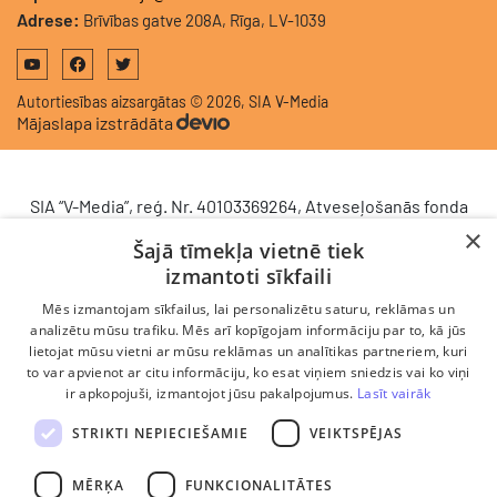
Adrese:
Brīvības gatve 208A, Rīga, LV-1039
Autortiesības aizsargātas © 2026, SIA V-Media
Mājaslapa izstrādāta
SIA “V-Media”, reģ. Nr. 40103369264, Atveseļošanās fonda
saņemtā finansējuma ietvaros veic ieguldījumu
×
Šajā tīmekļa vietnē tiek
komercdarbības procesu uzlabošanā - ieviesta klientu
izmantoti sīkfaili
attiecību pārvaldības sistēma (CRM). 2024. gada 16.
decembrī tika noslēgts līgums Nr. 9.2-17-L-2024/928 ar
Mēs izmantojam sīkfailus, lai personalizētu saturu, reklāmas un
Latvijas Investīciju un attīstības aģentūru par atbalsta
analizētu mūsu trafiku. Mēs arī kopīgojam informāciju par to, kā jūs
saņemšanu saskaņā ar Atveseļošanas un noturības
lietojat mūsu vietni ar mūsu reklāmas un analītikas partneriem, kuri
to var apvienot ar citu informāciju, ko esat viņiem sniedzis vai ko viņi
mehānisma plāna 2. komponenti “Digitālā transformācija”
ir apkopojuši, izmantojot jūsu pakalpojumus.
Lasīt vairāk
(atbalsta pieteikuma Nr. DIGI/2024/1253). Projekta ietvaros
ieviesta klientu un darba procesu pārvaldības sistēma
STRIKTI NEPIECIEŠAMIE
VEIKTSPĒJAS
Scoro, uzlabojot pārdošanas procesu, centralizējot klientu
datubāzi un darījumu plūsmu, kā arī nodrošinot pārskatāmu,
MĒRĶA
FUNKCIONALITĀTES