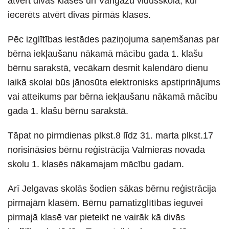
atvērt divas klases un Vangažu vidusskolā, kur
iecerēts atvērt divas pirmās klases.
Pēc izglītības iestādes paziņojuma saņemšanas par
bērna iekļaušanu nākamā mācību gada 1. klašu
bērnu sarakstā, vecākam desmit kalendāro dienu
laikā skolai būs jānosūta elektronisks apstiprinājums
vai atteikums par bērna iekļaušanu nākamā mācību
gada 1. klašu bērnu sarakstā.
Tāpat no pirmdienas plkst.8 līdz 31. marta plkst.17
norisināsies bērnu reģistrācija Valmieras novada
skolu 1. klasēs nākamajam mācību gadam.
Arī Jelgavas skolās šodien sākas bērnu reģistrācija
pirmajām klasēm. Bērnu pamatizglītības ieguvei
pirmajā klasē var pieteikt ne vairāk kā divās