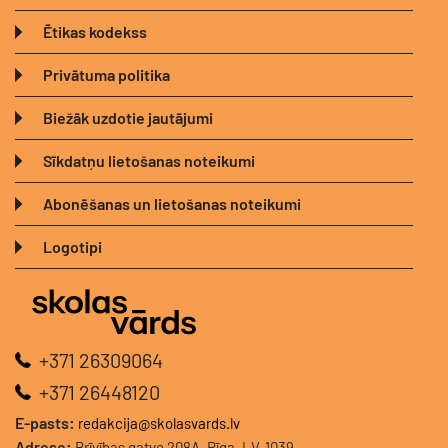
Ētikas kodekss
Privātuma politika
Biežāk uzdotie jautājumi
Sīkdatņu lietošanas noteikumi
Abonēšanas un lietošanas noteikumi
Logotipi
+371 26309064
+371 26448120
E-pasts:
redakcija@skolasvards.lv
Adrese:
Brīvības gatve 208A, Rīga, LV-1039