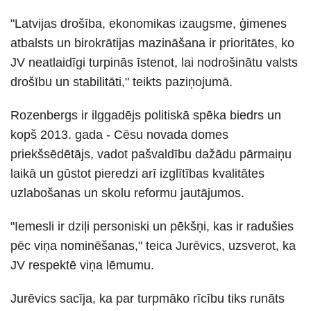
"Latvijas drošība, ekonomikas izaugsme, ģimenes
atbalsts un birokrātijas mazināšana ir prioritātes, ko
JV neatlaidīgi turpinās īstenot, lai nodrošinātu valsts
drošību un stabilitāti," teikts paziņojumā.
Rozenbergs ir ilggadējs politiskā spēka biedrs un
kopš 2013. gada - Cēsu novada domes
priekšsēdētājs, vadot pašvaldību dažādu pārmaiņu
laikā un gūstot pieredzi arī izglītības kvalitātes
uzlabošanas un skolu reformu jautājumos.
"Iemesli ir dziļi personiski un pēkšņi, kas ir radušies
pēc viņa nominēšanas," teica Jurēvics, uzsverot, ka
JV respektē viņa lēmumu.
Jurēvics sacīja, ka par turpmāko rīcību tiks runāts