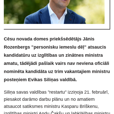
Cēsu novada domes priekšsēdētājs Jānis
Rozenbergs "personisku iemeslu dēļ" atsaucis
kandidatūru uz izglītības un zinātnes ministra
amatu, tādējādi pašlaik vairs nav neviena oficiāli
nominēta kandidāta uz trim vakantajiem ministru
posteņiem Evikas Siliņas valdībā.
Siliņa savas valdības "restartu" izziņoja 21. februārī,
piesakot darāmo darbu plānu un no amatiem
atsaucot satiksmes ministru Kasparu Briškenu,
izglītības ministri Andu Čakšu un labklājības ministru