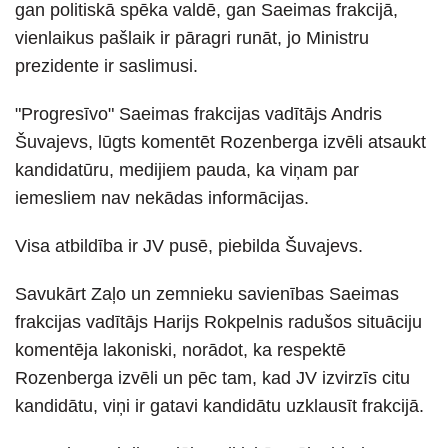
gan politiskā spēka valdē, gan Saeimas frakcijā,
vienlaikus pašlaik ir pāragri runāt, jo Ministru
prezidente ir saslimusi.
"Progresīvo" Saeimas frakcijas vadītājs Andris
Šuvajevs, lūgts komentēt Rozenberga izvēli atsaukt
kandidatūru, medijiem pauda, ka viņam par
iemesliem nav nekādas informācijas.
Visa atbildība ir JV pusē, piebilda Šuvajevs.
Savukārt Zaļo un zemnieku savienības Saeimas
frakcijas vadītājs Harijs Rokpelnis radušos situāciju
komentēja lakoniski, norādot, ka respektē
Rozenberga izvēli un pēc tam, kad JV izvirzīs citu
kandidātu, viņi ir gatavi kandidātu uzklausīt frakcijā.