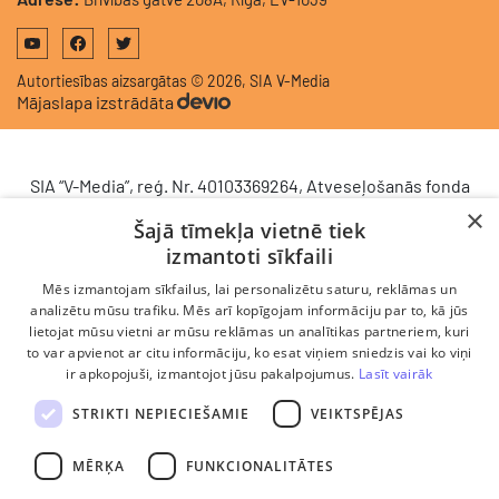
Autortiesības aizsargātas © 2026, SIA V-Media
Mājaslapa izstrādāta
SIA “V-Media”, reģ. Nr. 40103369264, Atveseļošanās fonda
saņemtā finansējuma ietvaros veic ieguldījumu
×
Šajā tīmekļa vietnē tiek
komercdarbības procesu uzlabošanā - ieviesta klientu
izmantoti sīkfaili
attiecību pārvaldības sistēma (CRM). 2024. gada 16.
decembrī tika noslēgts līgums Nr. 9.2-17-L-2024/928 ar
Mēs izmantojam sīkfailus, lai personalizētu saturu, reklāmas un
Latvijas Investīciju un attīstības aģentūru par atbalsta
analizētu mūsu trafiku. Mēs arī kopīgojam informāciju par to, kā jūs
lietojat mūsu vietni ar mūsu reklāmas un analītikas partneriem, kuri
saņemšanu saskaņā ar Atveseļošanas un noturības
to var apvienot ar citu informāciju, ko esat viņiem sniedzis vai ko viņi
mehānisma plāna 2. komponenti “Digitālā transformācija”
ir apkopojuši, izmantojot jūsu pakalpojumus.
Lasīt vairāk
(atbalsta pieteikuma Nr. DIGI/2024/1253). Projekta ietvaros
ieviesta klientu un darba procesu pārvaldības sistēma
STRIKTI NEPIECIEŠAMIE
VEIKTSPĒJAS
Scoro, uzlabojot pārdošanas procesu, centralizējot klientu
datubāzi un darījumu plūsmu, kā arī nodrošinot pārskatāmu,
MĒRĶA
FUNKCIONALITĀTES
efektīvu pārdošanas nodaļas darbu un precīzāku rezultātu