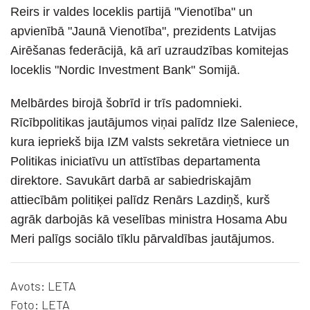
Reirs ir valdes loceklis partijā "Vienotība" un
apvienībā "Jaunā Vienotība", prezidents Latvijas
Airēšanas federācijā, kā arī uzraudzības komitejas
loceklis "Nordic Investment Bank" Somijā.
Melbārdes birojā šobrīd ir trīs padomnieki.
Rīcībpolitikas jautājumos viņai palīdz Ilze Saleniece,
kura iepriekš bija IZM valsts sekretāra vietniece un
Politikas iniciatīvu un attīstības departamenta
direktore. Savukārt darbā ar sabiedriskajām
attiecībām politiķei palīdz Renārs Lazdiņš, kurš
agrāk darbojās kā veselības ministra Hosama Abu
Meri palīgs sociālo tīklu pārvaldības jautājumos.
Avots: LETA
Foto: LETA