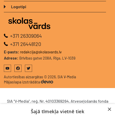
Logotipi
+371 26309064
+371 26448120
E-pasts:
redakcija@skolasvards.lv
Adrese:
Brīvības gatve 208A, Rīga, LV-1039
Autortiesības aizsargātas © 2026, SIA V-Media
Mājaslapa izstrādāta
SIA “V-Media”, reģ. Nr. 40103369264, Atveseļošanās fonda
saņemtā finansējuma ietvaros veic ieguldījumu
×
Šajā tīmekļa vietnē tiek
komercdarbības procesu uzlabošanā - ieviesta klientu