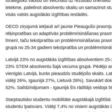
stratēģisko vadību un veicinātu uz rezultātu orientētu
ietekme, palielinot absolventu skaitu un samazinot st
visās valsts augstākās izglītības iestādēs.
OECD ziņojumā iekļauti arī jaunie Pieaugušo prasmju p
rēķinpratības un adaptīvās problēmrisināšanas pras
līmenī, taču tekstpratība un problēmrisināšanas pra
grupā no 25-34 gadiem tekstpratība un problēmrisinā
Latvijā 23% no augstākās izglītības absolventiem 25
23% STEM absolventu šajā vecuma grupā. Pēdējo astoņ
vienīgās Latvijā, kurās pieaudzis studējošo skaits.
vidēji 26%, Igaunijā 27%, Lietuvā 28%). Savukārt do
52%. Salīdzinājumam - Igaunijā šīs rādītājs veidoja 
Starptautisko studentu mobilitāte augstākajā izglītībā
studentu īpatsvars. Vidēji 7,4% no visiem augstākās i