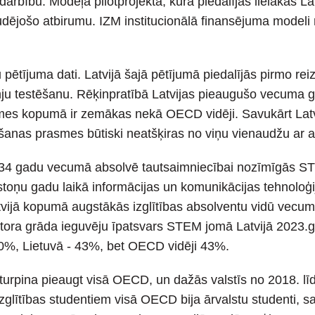
 darbību. Modeļa pilotprojektā, kurā piedalījās lielākās 
udējošo atbirumu. IZM institucionālā finansējuma modeli 
ētījuma dati. Latvijā šajā pētījumā piedalījās pirmo rei
mju testēšanu. Rēķinpratībā Latvijas pieaugušo vecuma 
smes kopumā ir zemākas nekā OECD vidēji. Savukārt Latv
šanas prasmes būtiski neatšķiras no viņu vienaudžu ar 
-34 gadu vecumā absolvē tautsaimniecībai nozīmīgās ST
u gadu laikā informācijas un komunikācijas tehnoloģiju
 Latvijā kopumā augstākās izglītības absolventu vidū v
ktora grāda ieguvēju īpatsvars STEM jomā Latvijā 2023.
50%, Lietuvā - 43%, bet OECD vidēji 43%.
 turpina pieaugt visā OECD, un dažās valstīs no 2018. līd
zglītības studentiem visā OECD bija ārvalstu studenti, sa