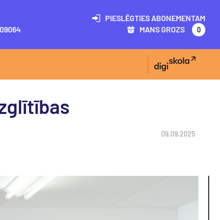
PIESLĒGTIES ABONEMENTAM
09064
MANS GROZS
0
zglītības
09.09.2025