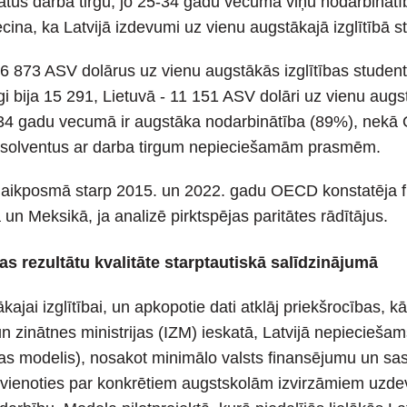
ltātus darba tirgū, jo 25-34 gadu vecumā viņu nodarbinātī
 liecina, ka Latvijā izdevumi uz vienu augstākajā izglītībā
 6 873 ASV dolārus uz vienu augstākās izglītības student
gi bija 15 291, Lietuvā - 11 151 ASV dolāri uz vienu augs
5-34 gadu vecumā ir augstāka nodarbinātība (89%), nekā 
na absolventus ar darba tirgum nepieciešamām prasmēm.
m laikposmā starp 2015. un 2022. gadu OECD konstatēja 
 un Meksikā, ja analizē pirktspējas paritātes rādītājus.
bas rezultātu kvalitāte starptautiskā salīdzinājumā
ai izglītībai, un apkopotie dati atklāj priekšrocības, k
un zinātnes ministrijas (IZM) ieskatā, Latvijā nepiecieša
anas modelis), nosakot minimālo valsts finansējumu un sa
vienoties par konkrētiem augstskolām izvirzāmiem uzdevu