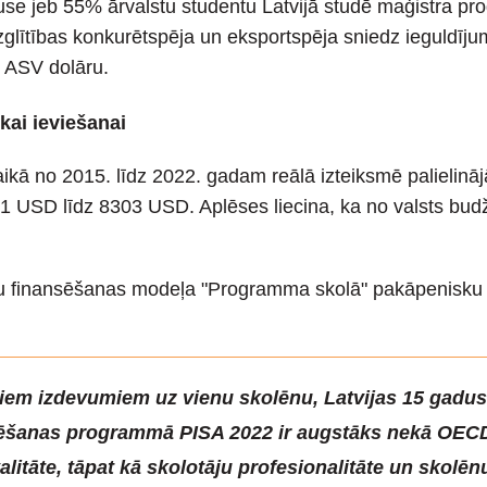
use jeb 55% ārvalstu studentu Latvijā studē maģistra p
izglītības konkurētspēja un eksportspēja sniedz ieguldīju
 ASV dolāru.
ai ieviešanai
aikā no 2015. līdz 2022. gadam reālā izteiksmē palielin
1 USD līdz 8303 USD. Aplēses liecina, ka no valsts budže
 finansēšanas modeļa "Programma skolā" pakāpenisku iev
ajiem izdevumiem uz vienu skolēnu, Latvijas 15 gad
šanas programmā PISA 2022 ir augstāks nekā OECD val
alitāte, tāpat kā skolotāju profesionalitāte un skolēn