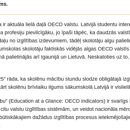
ums.
 ir aktuāla lielā daļā OECD valstu. Latvijā studentu inte
a profesiju pievilcīgāku, jo īpaši tāpēc, ka daudzās valst
aļu no izglītības izdevumiem, tādēļ skolotāju algu palieli
mskolas skolotāju faktiskās vidējās algas OECD valstīs i
palielinājās arī Igaunijā un Lietuvā. Neskatoties uz to, 
25" rāda, ka skolēnu mācību stundu slodze obligātajā izgl
ukārt skolēnu brīvlaiku ilgums sākumskolā Latvijā ir visli
bu" (Education at a Glance: OECD indicators) ir svarīgs i
r citu valstu izglītības sistēmām, un veidot nacionāla mēr
ūtiskākajiem dažādus izglītības procesus ietekmējošajiem
.