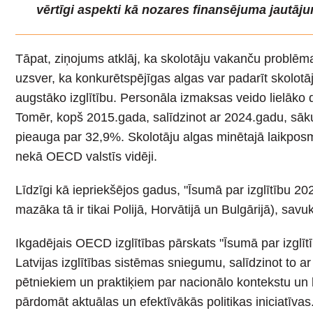
vērtīgi aspekti kā nozares finansējuma jautāj
Tāpat, ziņojums atklāj, ka skolotāju vakanču problēma
uzsver, ka konkurētspējīgas algas var padarīt skolotāj
augstāko izglītību. Personāla izmaksas veido lielāko d
Tomēr, kopš 2015.gada, salīdzinot ar 2024.gadu, sāku
pieauga par 32,9%. Skolotāju algas minētajā laikposmā 
nekā OECD valstīs vidēji.
Līdzīgi kā iepriekšējos gadus, "Īsumā par izglītību 20
mazāka tā ir tikai Polijā, Horvātijā un Bulgārijā), sav
Ikgadējais OECD izglītības pārskats "Īsumā par izglītī
Latvijas izglītības sistēmas sniegumu, salīdzinot to a
pētniekiem un praktiķiem par nacionālo kontekstu un b
pārdomāt aktuālas un efektīvākās politikas iniciatīvas