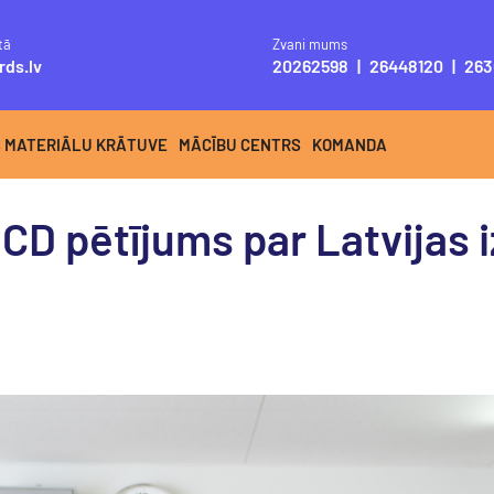
tā
Zvani mums
rds.lv
20262598
|
26448120
|
263
S MATERIĀLU KRĀTUVE
MĀCĪBU CENTRS
KOMANDA
CD pētījums par Latvijas i