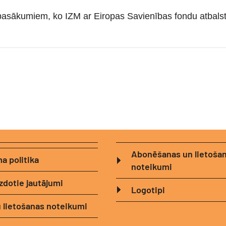
 pasākumiem, ko IZM ar Eiropas Savienības fondu atbalstu ī
Abonēšanas un lietoša
a politika
noteikumi
zdotie jautājumi
Logotipi
 lietošanas noteikumi