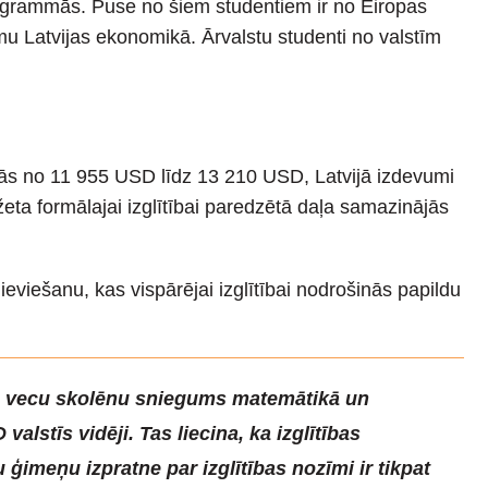
rogrammās. Puse no šiem studentiem ir no Eiropas
mu Latvijas ekonomikā. Ārvalstu studenti no valstīm
ājās no 11 955 USD līdz 13 210 USD, Latvijā izdevumi
ta formālajai izglītībai paredzētā daļa samazinājās
iešanu, kas vispārējai izglītībai nodrošinās papildu
us vecu skolēnu sniegums matemātikā un
stīs vidēji. Tas liecina, ka izglītības
u ģimeņu izpratne par izglītības nozīmi ir tikpat