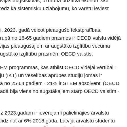
Latvijas augstskolas, uzrādīta pozitīva ekonomiskā
redz kā sistēmisku uzlabojumu, ko varētu ieviest
zi, 2023. gadā veicot pieaugušo tekstpratības,
grupā no 16-65 gadiem prasmes ir OECD valstu vidējā
ijas pieaugušajiem ar augstāko izglītību vecuma
augstāko izglītību prasmēm OECD valstīs.
EM programmas, kas atbilst OECD vidējai vērtībai -
 (IKT) un veselības aprūpes studiju jomas ir
ecumā no 25-64 gadiem - 21% ir STEM absolventi (OECD
gadā bija viens no augstākajiem starp OECD valstīm -
z 2023.gadam ir ievērojami palielinājies ārvalstu
līdzinot ar 6% 2018.gadā. Latvijā ārvalstu studentu