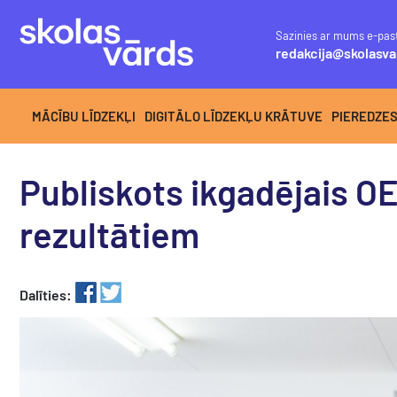
Sazinies ar mums e-pas
redakcija@skolasva
MĀCĪBU LĪDZEKĻI
DIGITĀLO LĪDZEKĻU KRĀTUVE
PIEREDZE
Publiskots ikgadējais OE
rezultātiem
Dalīties: