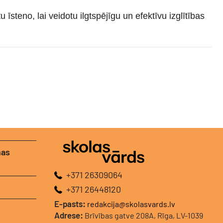
steno, lai veidotu ilgtspējīgu un efektīvu izglītības
nas
+371 26309064
+371 26448120
E-pasts:
redakcija@skolasvards.lv
Adrese:
Brīvības gatve 208A, Rīga, LV-1039