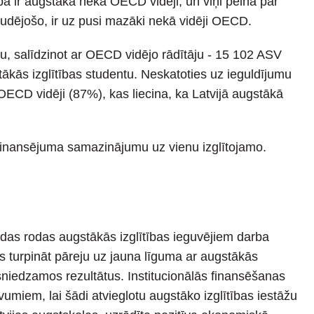
ba ir augstāka nekā OECD vidēji, un viņi pelna par
 studējošo, ir uz pusi mazāki nekā vidēji OECD.
u, salīdzinot ar OECD vidējo rādītāju - 15 102 ASV
tākās izglītības studentu. Neskatoties uz ieguldījumu
OECD vidēji (87%), kas liecina, ka Latvijā augstākā
finansējuma samazinājumu uz vienu izglītojamo.
ādas rodas augstākās izglītības ieguvējiem darba
ms turpināt pāreju uz jauna līguma ar augstākās
sniedzamos rezultātus. Institucionālās finansēšanas
miem, lai šādi atvieglotu augstāko izglītības iestāžu