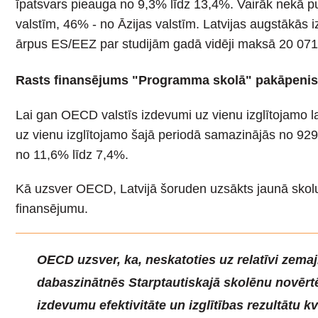
īpatsvars pieauga no 9,3% līdz 13,4%. Vairāk nekā p
valstīm, 46% - no Āzijas valstīm. Latvijas augstākās 
ārpus ES/EEZ par studijām gadā vidēji maksā 20 071
Rasts finansējums "Programma skolā" pakāpenisk
Lai gan OECD valstīs izdevumi uz vienu izglītojamo l
uz vienu izglītojamo šajā periodā samazinājās no 929
no 11,6% līdz 7,4%.
Kā uzsver OECD, Latvijā šoruden uzsākts jaunā skolu
finansējumu.
OECD uzsver, ka, neskatoties uz relatīvi zem
dabaszinātnēs Starptautiskajā skolēnu novērtē
izdevumu efektivitāte un izglītības rezultātu kv