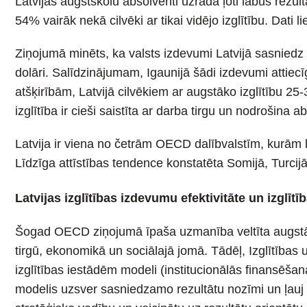
Latvijas augstskolu absolventi uzrāda ļoti labus rezu
54% vairāk nekā cilvēki ar tikai vidējo izglītību. Dati
Ziņojumā minēts, ka valsts izdevumi Latvijā sasniedz
dolāri. Salīdzinājumam, Igaunijā šādi izdevumi attiecī
atšķirībām, Latvijā cilvēkiem ar augstāko izglītību 2
izglītība ir cieši saistīta ar darba tirgu un nodroši
Latvija ir viena no četrām OECD dalībvalstīm, kurā
Līdzīga attīstības tendence konstatēta Somijā, Turcijā
Latvijas izglītības izdevumu efektivitāte un izglītī
Šogad OECD ziņojumā īpaša uzmanība veltīta augstākaj
tirgū, ekonomikā un sociālajā jomā. Tādēļ, Izglītības 
izglītības iestādēm modeli (institucionālās finansēš
modelis uzsver sasniedzamo rezultātu nozīmi un ļauj 