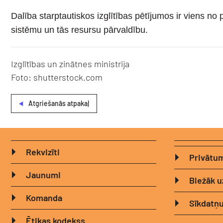
Dalība starptautiskos izglītības pētījumos ir viens no
sistēmu un tās resursu pārvaldību.
Izglītības un zinātnes ministrija
Foto: shutterstock.com
Atgriešanās atpakaļ
Rekvizīti
Privātum
Jaunumi
Biežāk u
Komanda
Sīkdatņu
Ētikas kodekss