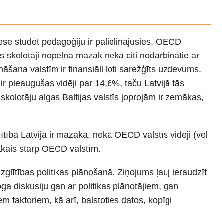
rese studēt pedagoģiju ir palielinājusies. OECD
īs skolotāji nopelna mazāk nekā citi nodarbinātie ar
nāšana valstīm ir finansiāli ļoti sarežģīts uzdevums.
r pieaugušas vidēji par 14,6%, taču Latvijā tās
skolotāju algas Baltijas valstīs joprojām ir zemākas,
ītībā Latvijā ir mazāka, nekā OECD valstīs vidēji (vēl
elākais starp OECD valstīm.
zglītības politikas plānošanā. Ziņojums ļauj ieraudzīt
oga diskusiju gan ar politikas plānotājiem, gan
 faktoriem, kā arī, balstoties datos, kopīgi