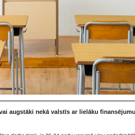
gi vai augstāki nekā valstīs ar lielāku finansēju