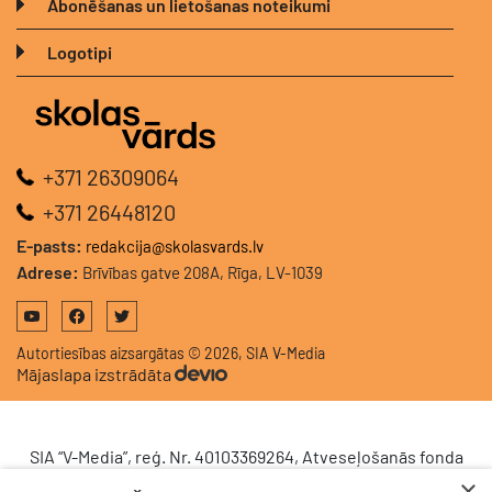
Abonēšanas un lietošanas noteikumi
Logotipi
+371 26309064
+371 26448120
E-pasts:
redakcija@skolasvards.lv
Adrese:
Brīvības gatve 208A, Rīga, LV-1039
Autortiesības aizsargātas © 2026, SIA V-Media
Mājaslapa izstrādāta
SIA “V-Media”, reģ. Nr. 40103369264, Atveseļošanās fonda
saņemtā finansējuma ietvaros veic ieguldījumu
×