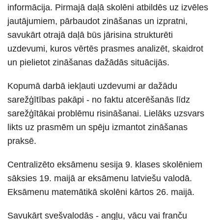
informācija. Pirmajā daļā skolēni atbildēs uz izvēles
jautājumiem, pārbaudot zināšanas un izpratni,
savukārt otrajā daļā būs jārisina strukturēti
uzdevumi, kuros vērtēs prasmes analizēt, skaidrot
un pielietot zināšanas dažādās situācijās.
Kopumā darbā iekļauti uzdevumi ar dažādu
sarežģītības pakāpi - no faktu atcerēšanās līdz
sarežģītākai problēmu risināšanai. Lielāks uzsvars
likts uz prasmēm un spēju izmantot zināšanas
praksē.
Centralizēto eksāmenu sesija 9. klases skolēniem
sāksies 19. maijā ar eksāmenu latviešu valodā.
Eksāmenu matemātikā skolēni kārtos 26. maijā.
Savukārt svešvalodās - angļu, vācu vai franču