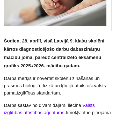
Šodien, 28. aprīlī, visā Latvijā 9. klašu skolēni
kārtos diagnosticējošo darbu dabaszinātņu
mācību jomā, paredz centralizēto eksāmenu
grafiks 2025./2026. mācību gadam.
Darba mērķis ir novērtēt skolēnu zināšanas un
prasmes bioloģijā, fizikā un ķīmijā atbilstoši valsts
pamatizglītības standartam.
Darbs sastāv no divām daļām, liecina
Valsts
izglītības attīstības aģentūras
tīmekļvietnē pieejamā