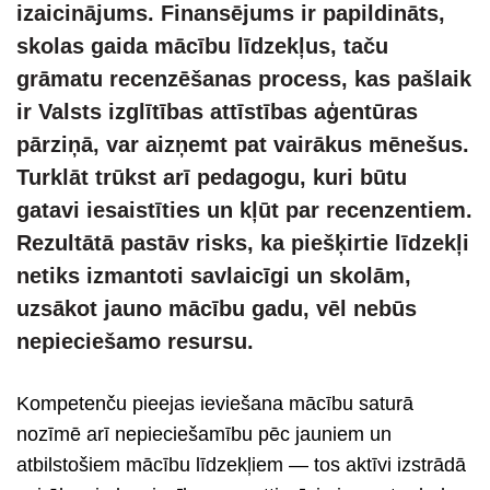
izaicinājums. Finansējums ir papildināts,
skolas gaida mācību līdzekļus, taču
grāmatu recenzēšanas process, kas pašlaik
ir Valsts izglītības attīstības aģentūras
pārziņā, var aizņemt pat vairākus mēnešus.
Turklāt trūkst arī pedagogu, kuri būtu
gatavi iesaistīties un kļūt par recenzentiem.
Rezultātā pastāv risks, ka piešķirtie līdzekļi
netiks izmantoti savlaicīgi un skolām,
uzsākot jauno mācību gadu, vēl nebūs
nepieciešamo resursu.
Kompetenču pieejas ieviešana mācību saturā
nozīmē arī nepieciešamību pēc jauniem un
atbilstošiem mācību līdzekļiem — tos aktīvi izstrādā