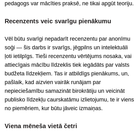
pedagogs var mācīties praksē, ne tikai apgūt teoriju.
Recenzents veic svarīgu pienākumu
Vēl būtu svarīgi nepadarīt recenzentu par anonīmu
soģi — šis darbs ir svarīgs, jēgpilns un intelektuāli
ļoti ietilpīgs. Tieši recenzentu vērtējums nosaka, vai
attiecīgais mācību līdzeklis tiek iegādāts par valsts
budžeta līdzekļiem. Tas ir atbildīgs pienākums, un,
pašlaik, kad aizvien vairāk runājam par
nepieciešamību samazināt birokrātiju un veicināt
publisko līdzekļu caurskatāmu izlietojumu, te ir viens
no piemēriem, kur būtu jāveic izmaiņas.
Viena mēneša vietā četri