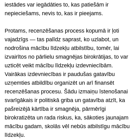
iestādes var iegādāties to, kas patiešām ir
nepieciešams, nevis to, kas ir pieejams.
Protams, recenzēšanas process kopumā ir ļoti
vajadzīgs — tas palīdz saprast, ko uzlabot, un
nodrošina mācību līdzekļu atbilstību, tomēr, lai
izvairītos no pārlielu smagnējas birokrātijas, to var
uzticēt veikt mācību līdzekļu izdevniecībām.
Vairākas izdevniecības ir paudušas gatavību
uzņemties atbildību organizēt un arī finansēt
recenzēšanas procesu. Šādu izmaiņu īstenošanai
svarīgākais ir politiskā griba un gatavība atzīt, ka
pašreizējā kārtība ir smagnēja, pārmērīgi
birokratizēta un rada riskus, ka, sākoties jaunajam
mācību gadam, skolās vēl nebūs atbilstīgu mācību
līdzekļu.