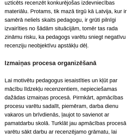
uzticēts recenzēt konkurējošas izdevniecības
materiālu. Protams, tik mazā tirgū kā Latvija, kur ir
samērā neliels skaits pedagogu, ir grūti pilnīgi
izvairīties no šādām situācijām, tomēr tas rada
zināmu risku, ka pedagogs varētu sniegt negatīvu
recenziju neobjektīvu apstākļu dēļ.
Izmaiņas procesa organizēšanā
Lai motivētu pedagogus iesaistīties un kļūt par
mācību līdzekļu recenzentiem, nepieciešamas
dažādas izmaiņas procesā. Pirmkārt, apmācības
procesu varētu sadalīt, piemēram, darba dienu
vakaros un brīvdienās, ļaujot to savienot ar
pamatdarbu skolā. Turklāt jau apmācības procesā
varētu sākt darbu ar recenzējamo grāmatu, lai