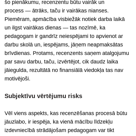
šo pienākumu, recenzentu būtu vairāk un
process — ātrāks, taču ir vairākas nianses.
Piemēram, apmācība visbiežāk notiek darba laikā
un ilgst vairākas dienas — tas nozīmē, ka
pedagogam ir gandrīz neiespējami to apvienot ar
darbu skolā un, iespējams, jāņem neapmaksātas
brīvdienas. Protams, recenzents saņem atalgojumu
par savu darbu, taču, izvērtējot, cik daudz laika
jāiegulda, rezultātā no finansiālā viedokļa tas nav
motivējoši.
Subjektīvu vērtējumu risks
Vēl viens aspekts, kas recenzēšanas procesā būtu
jāuzlabo, ir iespēja, ka vienā mācību līdzekļu
izdevniecībā strādājošam pedagogam var tikt