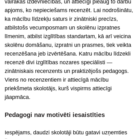
vairākas izdevniecības, un attiecīgi pieaug to darbu
apjoms, ko nepieciešams recenzēt. Lai nodrošinātu,
ka mācību līdzekļu saturs ir zinātniski precīzs,
atbilstošs vecumposmam un skolēnu izpratnes
līmenim, atbilst izglītības standartam, kā arī veicina
skolēnu domāšanu, izpratni un prasmes, tiek veikta
recenzēšana jeb izvērtēšana. Katru mācību līdzekli
recenzē divi izglītības nozares speciālisti —
zinātniskais recenzents un praktizējošs pedagogs.
Viens no recenzentiem ir attiecīgā mācību
priekšmeta skolotājs, kurš vispirms attiecīgi
jāapmāca.
Pedagogi nav motivēti iesaistīties
Iespējams, daudzi skolotāji būtu gatavi uzņemties