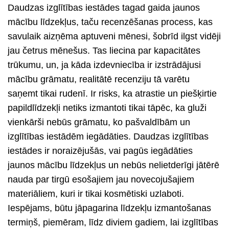
Daudzas izglītības iestādes tagad gaida jaunos
mācību līdzekļus, taču recenzēšanas process, kas
savulaik aizņēma aptuveni mēnesi, šobrīd ilgst vidēji
jau četrus mēnešus. Tas liecina par kapacitātes
trūkumu, un, ja kāda izdevniecība ir izstrādājusi
mācību grāmatu, realitātē recenziju tā varētu
saņemt tikai rudenī. Ir risks, ka atrastie un piešķirtie
papildlīdzekļi netiks izmantoti tikai tāpēc, ka gluži
vienkārši nebūs grāmatu, ko pašvaldībām un
izglītības iestādēm iegādāties. Daudzas izglītības
iestādes ir noraizējušās, vai pagūs iegādāties
jaunos mācību līdzekļus un nebūs nelietderīgi jātērē
nauda par tirgū esošajiem jau novecojušajiem
materiāliem, kuri ir tikai kosmētiski uzlaboti.
Iespējams, būtu jāpagarina līdzekļu izmantošanas
termiņš, piemēram, līdz diviem gadiem, lai izglītības