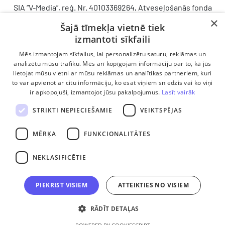
SIA “V-Media”, reģ. Nr. 40103369264, Atveseļošanās fonda
saņemtā finansējuma ietvaros veic ieguldījumu
×
Šajā tīmekļa vietnē tiek
komercdarbības procesu uzlabošanā - ieviesta klientu
izmantoti sīkfaili
attiecību pārvaldības sistēma (CRM). 2024. gada 16.
decembrī tika noslēgts līgums Nr. 9.2-17-L-2024/928 ar
Mēs izmantojam sīkfailus, lai personalizētu saturu, reklāmas un
Latvijas Investīciju un attīstības aģentūru par atbalsta
analizētu mūsu trafiku. Mēs arī kopīgojam informāciju par to, kā jūs
lietojat mūsu vietni ar mūsu reklāmas un analītikas partneriem, kuri
saņemšanu saskaņā ar Atveseļošanas un noturības
to var apvienot ar citu informāciju, ko esat viņiem sniedzis vai ko viņi
mehānisma plāna 2. komponenti “Digitālā transformācija”
ir apkopojuši, izmantojot jūsu pakalpojumus.
Lasīt vairāk
(atbalsta pieteikuma Nr. DIGI/2024/1253). Projekta ietvaros
ieviesta klientu un darba procesu pārvaldības sistēma
STRIKTI NEPIECIEŠAMIE
VEIKTSPĒJAS
Scoro, uzlabojot pārdošanas procesu, centralizējot klientu
datubāzi un darījumu plūsmu, kā arī nodrošinot pārskatāmu,
MĒRĶA
FUNKCIONALITĀTES
efektīvu pārdošanas nodaļas darbu un precīzāku rezultātu
analīzi.
NEKLASIFICĒTIE
PIEKRIST VISIEM
ATTEIKTIES NO VISIEM
RĀDĪT DETAĻAS