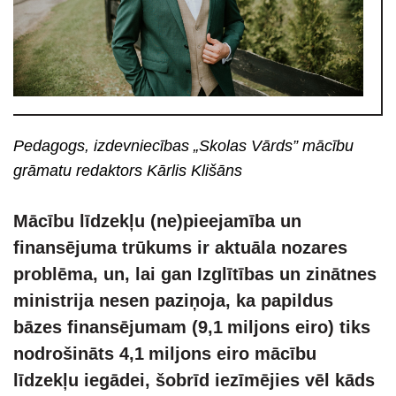
Pedagogs, izdevniecības „Skolas Vārds” mācību
grāmatu redaktors Kārlis Klišāns
Mācību līdzekļu (ne)pieejamība un
finansējuma trūkums ir aktuāla nozares
problēma, un, lai gan Izglītības un zinātnes
ministrija nesen paziņoja, ka papildus
bāzes finansējumam (9,1
miljons eiro) tiks
nodrošināts 4,1
miljons eiro mācību
līdzekļu iegādei, šobrīd iezīmējies vēl kāds