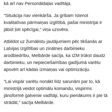
kā arī nav Personāldaļas vadītāja.
"Situācija nav vienkārša. Ja gribam īstenot
kvalitatīvas pārmaiņas izglītībā, pašai ministrijai ir
jābūt ļoti spēcīgai," viņa uzsvēra.
Atbildot uz žurnālistu jautājumiem pēc tikšanās ar
Latvijas Izglītības un zinātnes darbinieku
arodbiedrību, Melbārde sacīja, ka IZM trūkst daudz
darbinieku, un nepieciešamības gadījumā varētu
apsvērt arī kādas izmaiņas vai optimizāciju.
"Lai vispār varētu nonākt līdz sarunām par to, kā
ministrijā veidot optimālu komandu, vispirms
jānoformē galvenie vadītāji, kuru pienākums ir pie tā
strādāt," sacīja Melbārde.