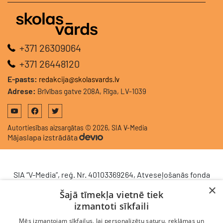
+371 26309064
+371 26448120
E-pasts:
redakcija@skolasvards.lv
Adrese:
Brīvības gatve 208A, Rīga, LV-1039
Autortiesības aizsargātas © 2026, SIA V-Media
Mājaslapa izstrādāta
SIA “V-Media”, reģ. Nr. 40103369264, Atveseļošanās fonda
saņemtā finansējuma ietvaros veic ieguldījumu
×
Šajā tīmekļa vietnē tiek
komercdarbības procesu uzlabošanā - ieviesta klientu
izmantoti sīkfaili
attiecību pārvaldības sistēma (CRM). 2024. gada 16.
decembrī tika noslēgts līgums Nr. 9.2-17-L-2024/928 ar
Mēs izmantojam sīkfailus, lai personalizētu saturu, reklāmas un