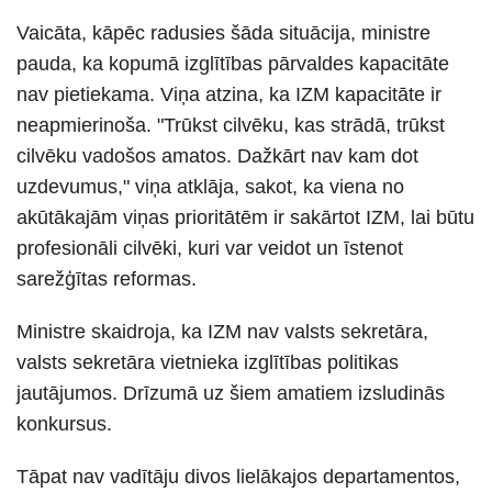
Vaicāta, kāpēc radusies šāda situācija, ministre
pauda, ka kopumā izglītības pārvaldes kapacitāte
nav pietiekama. Viņa atzina, ka IZM kapacitāte ir
neapmierinoša. "Trūkst cilvēku, kas strādā, trūkst
cilvēku vadošos amatos. Dažkārt nav kam dot
uzdevumus," viņa atklāja, sakot, ka viena no
akūtākajām viņas prioritātēm ir sakārtot IZM, lai būtu
profesionāli cilvēki, kuri var veidot un īstenot
sarežģītas reformas.
Ministre skaidroja, ka IZM nav valsts sekretāra,
valsts sekretāra vietnieka izglītības politikas
jautājumos. Drīzumā uz šiem amatiem izsludinās
konkursus.
Tāpat nav vadītāju divos lielākajos departamentos,