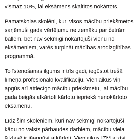
vismaz 10%, lai eksāmens skaitītos nokārtots.
Pamatskolas skolēni, kuri visos mācību priekšmetos
saņēmuši gada vērtējumu ne zemāku par četrām
ballēm, bet nav sekmīgi nokārtojuši vienu no
eksāmeniem, varēs turpināt mācības arodizglītības
programmā.
To īstenošanas ilgums ir trīs gadi, iegūstot trešā
līmeņa profesionālo kvalifikāciju. Vienlaikus viņi
apgūs arī attiecīgo mācību priekšmetu, lai mācību
gada beigās atkārtoti kārtotu iepriekš nenokārtoto
eksāmenu.
Līdz šim skolēniem, kuri nav sekmīgi nokārtojuši
kādu no valsts pārbaudes darbiem, mācību viela
9.klasē ir jāapgūst atkārtoti. Vienlaikus IZM atzīst,