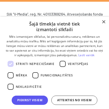
SIA “V-Media”, reģ. Nr. 40103369264, Atveseļošanās fonda
saņemtā finansējuma ietvaros veic ieguldījumu
×
Šajā tīmekļa vietnē tiek
komercdarbības procesu uzlabošanā - ieviesta klientu
izmantoti sīkfaili
attiecību pārvaldības sistēma (CRM). 2024. gada 16.
decembrī tika noslēgts līgums Nr. 9.2-17-L-2024/928 ar
Mēs izmantojam sīkfailus, lai personalizētu saturu, reklāmas un
Latvijas Investīciju un attīstības aģentūru par atbalsta
analizētu mūsu trafiku. Mēs arī kopīgojam informāciju par to, kā jūs
saņemšanu saskaņā ar Atveseļošanas un noturības
lietojat mūsu vietni ar mūsu reklāmas un analītikas partneriem, kuri
to var apvienot ar citu informāciju, ko esat viņiem sniedzis vai ko viņi
mehānisma plāna 2. komponenti “Digitālā transformācija”
ir apkopojuši, izmantojot jūsu pakalpojumus.
Lasīt vairāk
(atbalsta pieteikuma Nr. DIGI/2024/1253). Projekta ietvaros
ieviesta klientu un darba procesu pārvaldības sistēma
STRIKTI NEPIECIEŠAMIE
VEIKTSPĒJAS
Scoro, uzlabojot pārdošanas procesu, centralizējot klientu
datubāzi un darījumu plūsmu, kā arī nodrošinot pārskatāmu,
MĒRĶA
FUNKCIONALITĀTES
efektīvu pārdošanas nodaļas darbu un precīzāku rezultātu
analīzi.
NEKLASIFICĒTIE
PIEKRIST VISIEM
ATTEIKTIES NO VISIEM