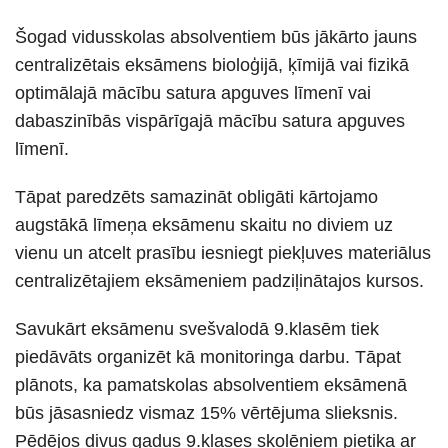
Šogad vidusskolas absolventiem būs jākārto jauns
centralizētais eksāmens bioloģijā, ķīmijā vai fizikā
optimālajā mācību satura apguves līmenī vai
dabaszinībās vispārīgajā mācību satura apguves
līmenī.
Tāpat paredzēts samazināt obligāti kārtojamo
augstākā līmeņa eksāmenu skaitu no diviem uz
vienu un atcelt prasību iesniegt piekļuves materiālus
centralizētajiem eksāmeniem padziļinātajos kursos.
Savukārt eksāmenu svešvalodā 9.klasēm tiek
piedāvāts organizēt kā monitoringa darbu. Tāpat
plānots, ka pamatskolas absolventiem eksāmenā
būs jāsasniedz vismaz 15% vērtējuma slieksnis.
Pēdējos divus gadus 9.klases skolēniem pietika ar