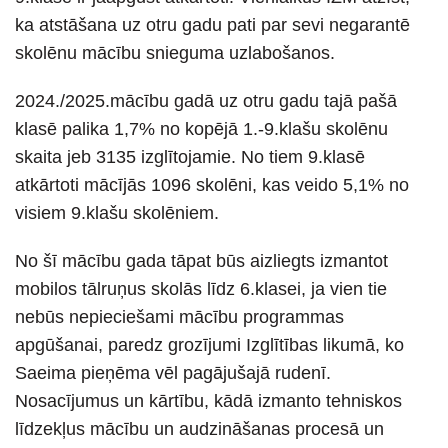
ka atstāšana uz otru gadu pati par sevi negarantē
skolēnu mācību snieguma uzlabošanos.
2024./2025.mācību gadā uz otru gadu tajā pašā
klasē palika 1,7% no kopējā 1.-9.klašu skolēnu
skaita jeb 3135 izglītojamie. No tiem 9.klasē
atkārtoti mācījās 1096 skolēni, kas veido 5,1% no
visiem 9.klašu skolēniem.
No šī mācību gada tāpat būs aizliegts izmantot
mobilos tālruņus skolās līdz 6.klasei, ja vien tie
nebūs nepieciešami mācību programmas
apgūšanai, paredz grozījumi Izglītības likumā, ko
Saeima pieņēma vēl pagājušajā rudenī.
Nosacījumus un kārtību, kādā izmanto tehniskos
līdzekļus mācību un audzināšanas procesā un