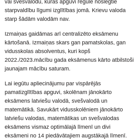
vai svešvalodu, kuras apguvi regulē noslēgtie
starpvaldību līgumi izglītības jomā. Krievu valoda
starp šādām valodām nav.
Izmaiņas gaidāmas arī centralizēto eksāmenu
kārtošanā. Izmaiņas skars gan pamatskolas, gan
vidusskolas absolventus, kuri kopš
2022./2023.mācību gada eksāmenus kārto atbilstoši
jaunajam mācību saturam.
Lai iegūtu apliecinājumu par vispārējās
pamatizglītības apguvi, skolēnam jānokārto
eksāmens latviešu valodā, svešvalodā un
matemātikā. Savukārt vidusskolēniem jānokārto
latviešu valodas, matemātikas un svešvalodas
eksāmens vismaz optimālajā līmenī un divi
eksāmeni no 14 piedāvātajiem augstākajā līmenī.