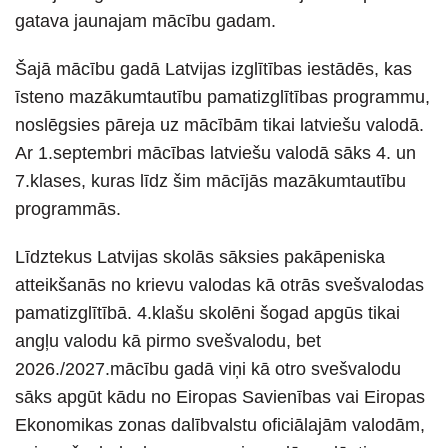
gatava jaunajam mācību gadam.
Šajā mācību gadā Latvijas izglītības iestādēs, kas
īsteno mazākumtautību pamatizglītības programmu,
noslēgsies pāreja uz mācībām tikai latviešu valodā.
Ar 1.septembri mācības latviešu valodā sāks 4. un
7.klases, kuras līdz šim mācījās mazākumtautību
programmās.
Līdztekus Latvijas skolās sāksies pakāpeniska
atteikšanās no krievu valodas kā otrās svešvalodas
pamatizglītībā. 4.klašu skolēni šogad apgūs tikai
angļu valodu kā pirmo svešvalodu, bet
2026./2027.mācību gadā viņi kā otro svešvalodu
sāks apgūt kādu no Eiropas Savienības vai Eiropas
Ekonomikas zonas dalībvalstu oficiālajām valodām,