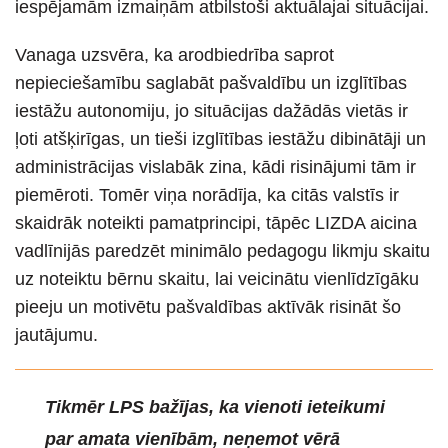
iespējamām izmaiņām atbilstoši aktuālajai situācijai.
Vanaga uzsvēra, ka arodbiedrība saprot
nepieciešamību saglabāt pašvaldību un izglītības
iestāžu autonomiju, jo situācijas dažādās vietās ir
ļoti atšķirīgas, un tieši izglītības iestāžu dibinātāji un
administrācijas vislabāk zina, kādi risinājumi tām ir
piemēroti. Tomēr viņa norādīja, ka citās valstīs ir
skaidrāk noteikti pamatprincipi, tāpēc LIZDA aicina
vadlīnijās paredzēt minimālo pedagogu likmju skaitu
uz noteiktu bērnu skaitu, lai veicinātu vienlīdzīgāku
pieeju un motivētu pašvaldības aktīvāk risināt šo
jautājumu.
Tikmēr LPS bažījas, ka vienoti ieteikumi
par amata vienībām, neņemot vērā