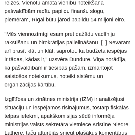
reizes. Vienotu amata vienību noteikšana
pašvaldībām radītu papildu finanšu slogu,
piemēram, Rīgai būtu jārod papildu 14 miljoni eiro.
"Mēs viennozīmīgi esam pret dažādu vadlīniju
rakstīšanu un birokrātijas palielināšanu. [..] Nevaram
arī prasīt klāt un klāt, saprotot, ka budžeta iespējas
ir tādas, kādas ir," uzsvēra Dundure. Viņa norādīja,
ka pašvaldībām ir tiesības pašām, izmantojot
saistošos noteikumus, noteikt sistēmu un
organizācijas kārtību.
Izglītības un zinātnes ministrija (IZM) ir analizējusi
situāciju un iespējamos risinājumus, tostarp fiskālās
telpas ietekmi, apakškomisijas sēdē informēja
ministrijas valsts sekretāra vietniece Kristīne Niedre-
Lathere, taču atturējās sniegt plašākus komentārus