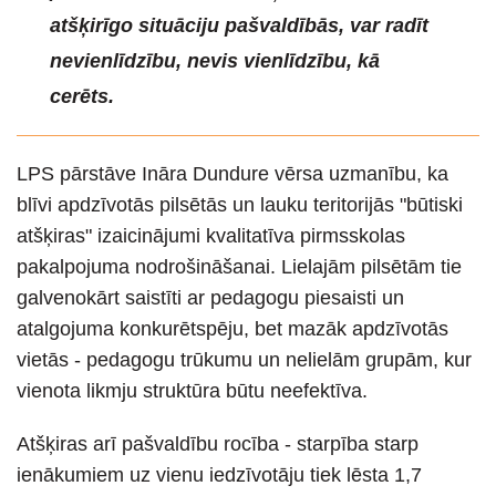
atšķirīgo situāciju pašvaldībās, var radīt
nevienlīdzību, nevis vienlīdzību, kā
cerēts.
LPS pārstāve Ināra Dundure vērsa uzmanību, ka
blīvi apdzīvotās pilsētās un lauku teritorijās "būtiski
atšķiras" izaicinājumi kvalitatīva pirmsskolas
pakalpojuma nodrošināšanai. Lielajām pilsētām tie
galvenokārt saistīti ar pedagogu piesaisti un
atalgojuma konkurētspēju, bet mazāk apdzīvotās
vietās - pedagogu trūkumu un nelielām grupām, kur
vienota likmju struktūra būtu neefektīva.
Atšķiras arī pašvaldību rocība - starpība starp
ienākumiem uz vienu iedzīvotāju tiek lēsta 1,7