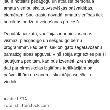
jau ir noteikts pedagogu un atbalsta personāla
amata vienību skaits. Atsevišķās pašvaldībās,
piemēram, Saulkrastu novadā, amata vienības tiek
noteiktas budžeta veidošanas procesā.
Deputāta ieskatā, vadlīnijas ir nepieciešamas
vismaz "piecgadīgo un sešgadīgo bērnu
programmā", kad bērni sāk obligāto sagatavošanu
pamatizglītības apguvei. Viņš solīja atgriezties pie šī
jautājuma pēc tam, kad būs izvērtēti IZM sniegtie
dati par pirmsskolas izglītības tarifikācijām pa
pašvaldībām un saņemti skolotāju asociāciju
viedokļi.
Avots: LETA
Foto: shutterstock.com