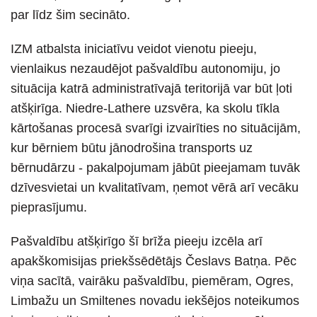
par līdz šim secināto.
IZM atbalsta iniciatīvu veidot vienotu pieeju,
vienlaikus nezaudējot pašvaldību autonomiju, jo
situācija katrā administratīvajā teritorijā var būt ļoti
atšķirīga. Niedre-Lathere uzsvēra, ka skolu tīkla
kārtošanas procesā svarīgi izvairīties no situācijām,
kur bērniem būtu jānodrošina transports uz
bērnudārzu - pakalpojumam jābūt pieejamam tuvāk
dzīvesvietai un kvalitatīvam, ņemot vērā arī vecāku
pieprasījumu.
Pašvaldību atšķirīgo šī brīža pieeju izcēla arī
apakškomisijas priekšsēdētājs Česlavs Batņa. Pēc
viņa sacītā, vairāku pašvaldību, piemēram, Ogres,
Limbažu un Smiltenes novadu iekšējos noteikumos