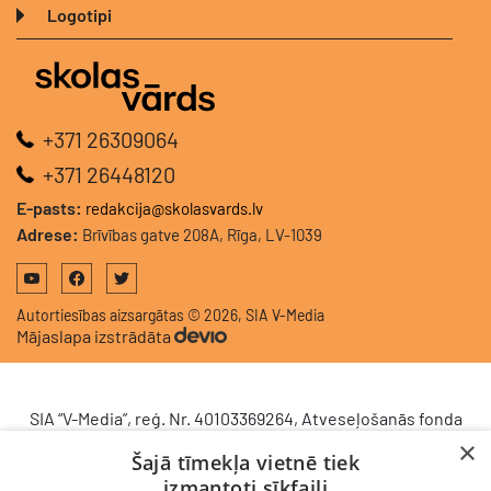
Logotipi
+371 26309064
+371 26448120
E-pasts:
redakcija@skolasvards.lv
Adrese:
Brīvības gatve 208A, Rīga, LV-1039
Autortiesības aizsargātas © 2026, SIA V-Media
Mājaslapa izstrādāta
SIA “V-Media”, reģ. Nr. 40103369264, Atveseļošanās fonda
saņemtā finansējuma ietvaros veic ieguldījumu
×
Šajā tīmekļa vietnē tiek
komercdarbības procesu uzlabošanā - ieviesta klientu
izmantoti sīkfaili
attiecību pārvaldības sistēma (CRM). 2024. gada 16.