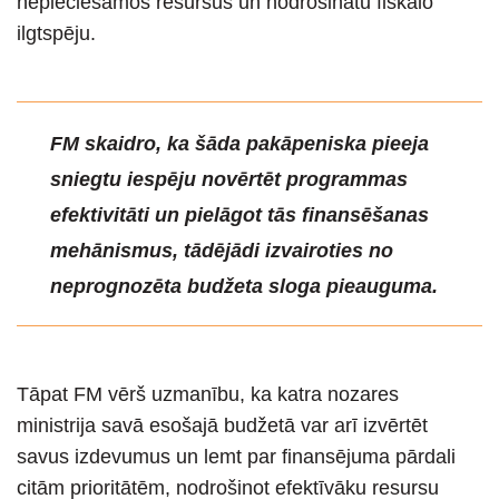
nepieciešamos resursus un nodrošinātu fiskālo
ilgtspēju.
FM skaidro, ka šāda pakāpeniska pieeja
sniegtu iespēju novērtēt programmas
efektivitāti un pielāgot tās finansēšanas
mehānismus, tādējādi izvairoties no
neprognozēta budžeta sloga pieauguma.
Tāpat FM vērš uzmanību, ka katra nozares
ministrija savā esošajā budžetā var arī izvērtēt
savus izdevumus un lemt par finansējuma pārdali
citām prioritātēm, nodrošinot efektīvāku resursu