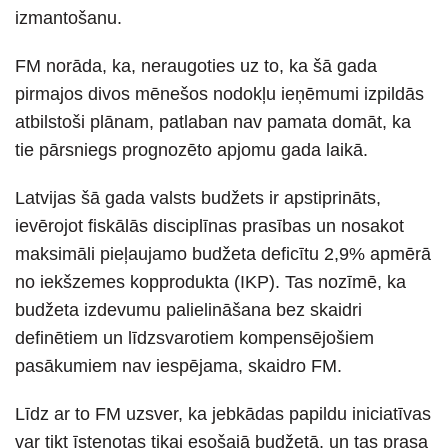
izmantošanu.
FM norāda, ka, neraugoties uz to, ka šā gada
pirmajos divos mēnešos nodokļu ieņēmumi izpildās
atbilstoši plānam, patlaban nav pamata domāt, ka
tie pārsniegs prognozēto apjomu gada laikā.
Latvijas šā gada valsts budžets ir apstiprināts,
ievērojot fiskālās disciplīnas prasības un nosakot
maksimāli pieļaujamo budžeta deficītu 2,9% apmērā
no iekšzemes kopprodukta (IKP). Tas nozīmē, ka
budžeta izdevumu palielināšana bez skaidri
definētiem un līdzsvarotiem kompensējošiem
pasākumiem nav iespējama, skaidro FM.
Līdz ar to FM uzsver, ka jebkādas papildu iniciatīvas
var tikt īstenotas tikai esošajā budžetā, un tas prasa