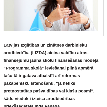
Latvijas Izglītības un zinātnes darbinieku
arodbiedrība (LIZDA) aicina valdību atrast
finansējumu jaunā skolu finansēšanas modeļa
"Programma skolā" ieviešanai pilnā apmērā,
taču tā ir gatava atbalstīt arī reformas
pakāpenisku īstenošanu, "ja netiks
pretnostatītas pašvaldības vai klašu posmi",
šādu viedokli izteica arodbiedrības
priekšsēdētāja Inga Vanaga.