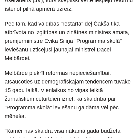
Ašeradens (JV), kurš skeptiski vērtē iespēju reformu
īstenot pilnā apmērā uzreiz.
Pēc tam, kad valdības "restarta" dēļ Čakša tika
atbrīvota no izglītības un zinātnes ministres amata,
premjerministre Evika Siliņa "Programma skolā"
ieviešanu uzticējusi jaunajai ministrei Dacei
Melbārdei.
Melbārde piekrīt reformas nepieciešamībai,
atsaucoties uz demogrāfiskajām tendencēm tuvāko
15 gadu laikā. Vienlaikus no viņas teiktā
žurnālistiem ceturtdien izriet, ka skaidrība par
"Programma skolā" ieviešanu gaidāma vēl pēc
mēneša.
"Kamēr nav skaidra visa nākamā gada budžeta