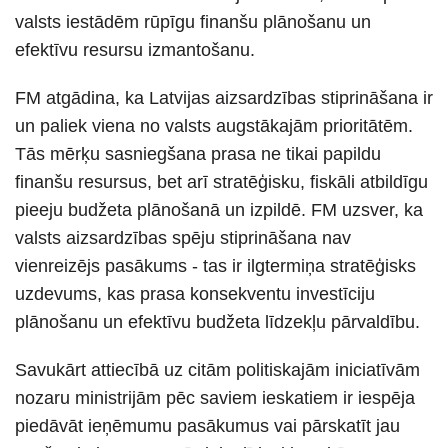
valsts iestādēm rūpīgu finanšu plānošanu un
efektīvu resursu izmantošanu.
FM atgādina, ka Latvijas aizsardzības stiprināšana ir
un paliek viena no valsts augstākajām prioritātēm.
Tās mērķu sasniegšana prasa ne tikai papildu
finanšu resursus, bet arī stratēģisku, fiskāli atbildīgu
pieeju budžeta plānošanā un izpildē. FM uzsver, ka
valsts aizsardzības spēju stiprināšana nav
vienreizējs pasākums - tas ir ilgtermiņa stratēģisks
uzdevums, kas prasa konsekventu investīciju
plānošanu un efektīvu budžeta līdzekļu pārvaldību.
Savukārt attiecībā uz citām politiskajām iniciatīvām
nozaru ministrijām pēc saviem ieskatiem ir iespēja
piedāvāt ieņēmumu pasākumus vai pārskatīt jau