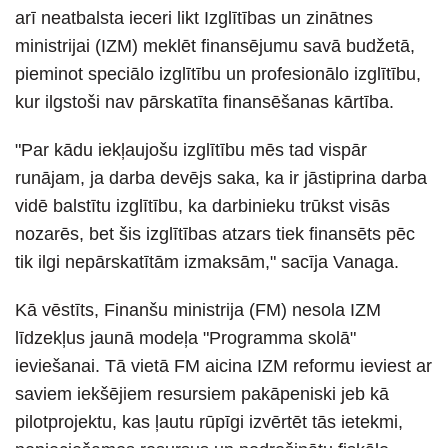
arī neatbalsta ieceri likt Izglītības un zinātnes
ministrijai (IZM) meklēt finansējumu savā budžetā,
pieminot speciālo izglītību un profesionālo izglītību,
kur ilgstoši nav pārskatīta finansēšanas kārtība.
"Par kādu iekļaujošu izglītību mēs tad vispār
runājam, ja darba devējs saka, ka ir jāstiprina darba
vidē balstītu izglītību, ka darbinieku trūkst visās
nozarēs, bet šis izglītības atzars tiek finansēts pēc
tik ilgi nepārskatītām izmaksām," sacīja Vanaga.
Kā vēstīts, Finanšu ministrija (FM) nesola IZM
līdzekļus jaunā modeļa "Programma skolā"
ieviešanai. Tā vietā FM aicina IZM reformu ieviest ar
saviem iekšējiem resursiem pakāpeniski jeb kā
pilotprojektu, kas ļautu rūpīgi izvērtēt tās ietekmi,