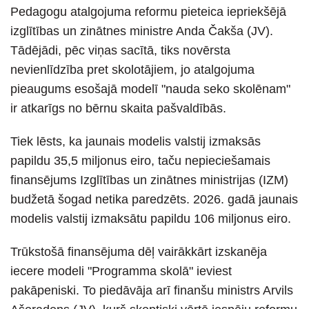
Pedagogu atalgojuma reformu pieteica iepriekšējā
izglītības un zinātnes ministre Anda Čakša (JV).
Tādējādi, pēc viņas sacītā, tiks novērsta
nevienlīdzība pret skolotājiem, jo atalgojuma
pieaugums esošajā modelī "nauda seko skolēnam"
ir atkarīgs no bērnu skaita pašvaldībās.
Tiek lēsts, ka jaunais modelis valstij izmaksās
papildu 35,5 miljonus eiro, taču nepieciešamais
finansējums Izglītības un zinātnes ministrijas (IZM)
budžetā šogad netika paredzēts. 2026. gadā jaunais
modelis valstij izmaksātu papildu 106 miljonus eiro.
Trūkstošā finansējuma dēļ vairākkārt izskanēja
iecere modeli "Programma skolā" ieviest
pakāpeniski. To piedāvāja arī finanšu ministrs Arvils