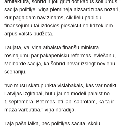
arhitektūra, šobrīd ir ļoti grūti dot kādus solījumus,"
sacīja politiķe. Viņa pieminēja aizsardzības nozari,
kur pagaidām nav zināms, cik lielu papildu
finansējumu tai izdosies piesaistīt no līdzekļiem
ārpus valsts budžeta.
Taujāta, vai viņa atbalsta finanšu ministra
rosinājumu par pakāpenisku reformas ieviešanu,
Melbārde sacīja, ka šobrīd nevar izslēgt nevienu
scenāriju.
"No mūsu skatupunkta vislabākais, kas var notikt
Latvijas izglītībai, būtu jauno modeli palaist no
1.septembra. Bet mēs ļoti labi saprotam, ka tā ir
maza varbūtība," viņa norādīja.
Tajā pašā laikā, pēc politiķes sacītā, skolu