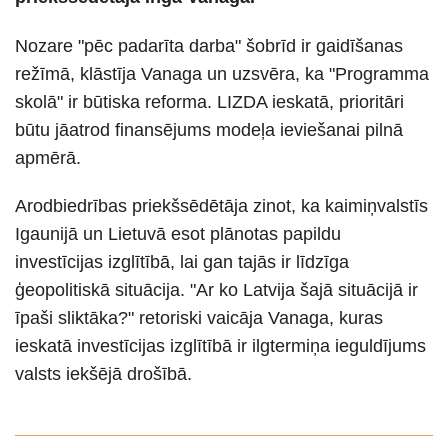
Nozare "pēc padarīta darba" šobrīd ir gaidīšanas
režīmā, klāstīja Vanaga un uzsvēra, ka "Programma
skolā" ir būtiska reforma. LIZDA ieskatā, prioritāri
būtu jāatrod finansējums modeļa ieviešanai pilnā
apmērā.
Arodbiedrības priekšsēdētāja zinot, ka kaimiņvalstīs
Igaunijā un Lietuvā esot plānotas papildu
investīcijas izglītībā, lai gan tajās ir līdzīga
ģeopolitiskā situācija. "Ar ko Latvija šajā situācijā ir
īpaši sliktāka?" retoriski vaicāja Vanaga, kuras
ieskatā investīcijas izglītībā ir ilgtermiņa ieguldījums
valsts iekšējā drošībā.