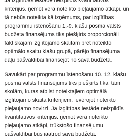
Ja izglītības iestāde neizpildīs kvantitatīvos
kritērijus, ņemot vērā noteikto pieļaujamo atkāpi, un
tā nebūs noteikta kā izņēmums, par izglītības
programmu īstenošanu 1.-9. klašu posmā valsts
budžeta finansējums tiks piešķirts proporcionāli
faktiskajam izglītojamo skaitam pret noteikto
optimālo skaitu klašu grupā, pārējo finansējuma
daļu pašvaldībai finansējot no sava budžeta.
Savukārt par programmu īstenošanu 10.-12. klašu
posmā valsts finansējums tiks piešķirts tikai tām
skolām, kuras atbilst noteiktajiem optimālā
izglītojamo skaita kritērijiem, ievērojot noteikto
pieļaujamo novirzi. Ja izglītības iestāde neizpildīs
kvantitatīvos kritērijus, ņemot vērā noteikto
pieļaujamo atkāpi, trūkstošo finansējumu
pašvaldībai būs jāatrod savā budžetā.