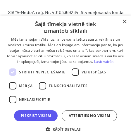
SIA “V-Media”, reģ. Nr. 40103369264, Atveseļošanās fonda
saņemtā finansējuma ietvaros veic ieguldījumu
×
Šajā tīmekļa vietnē tiek
komercdarbības procesu uzlabošanā - ieviesta klientu
izmantoti sīkfaili
attiecību pārvaldības sistēma (CRM). 2024. gada 16.
decembrī tika noslēgts līgums Nr. 9.2-17-L-2024/928 ar
Mēs izmantojam sīkfailus, lai personalizētu saturu, reklāmas un
Latvijas Investīciju un attīstības aģentūru par atbalsta
analizētu mūsu trafiku. Mēs arī kopīgojam informāciju par to, kā jūs
saņemšanu saskaņā ar Atveseļošanas un noturības
lietojat mūsu vietni ar mūsu reklāmas un analītikas partneriem, kuri
to var apvienot ar citu informāciju, ko esat viņiem sniedzis vai ko viņi
mehānisma plāna 2. komponenti “Digitālā transformācija”
ir apkopojuši, izmantojot jūsu pakalpojumus.
Lasīt vairāk
(atbalsta pieteikuma Nr. DIGI/2024/1253). Projekta ietvaros
ieviesta klientu un darba procesu pārvaldības sistēma
STRIKTI NEPIECIEŠAMIE
VEIKTSPĒJAS
Scoro, uzlabojot pārdošanas procesu, centralizējot klientu
datubāzi un darījumu plūsmu, kā arī nodrošinot pārskatāmu,
MĒRĶA
FUNKCIONALITĀTES
efektīvu pārdošanas nodaļas darbu un precīzāku rezultātu
analīzi.
NEKLASIFICĒTIE
PIEKRIST VISIEM
ATTEIKTIES NO VISIEM
RĀDĪT DETAĻAS