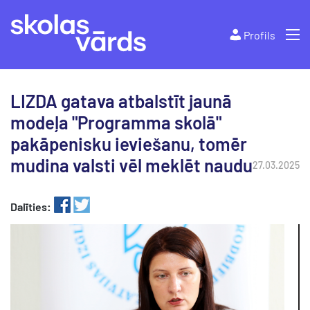
Profils
LIZDA gatava atbalstīt jaunā
modeļa "Programma skolā"
pakāpenisku ieviešanu, tomēr
mudina valsti vēl meklēt naudu
27.03.2025
Dalīties: