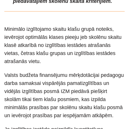
piedāvātajiem skolēnu skaita kritērijiem.
Minimālo izglītojamo skaitu klašu grupā noteiks,
ievērojot optimālās klases pieeju jeb skolēnu skaitu
klasē atkarībā no izglītības iestādes atrašanās
vietas, četras klašu grupas un izglītības iestādes
atrašanās vietu.
Valsts budžeta finansējumu mērķdotācijai pedagogu
darba samaksai vispārējās pamatizglītības un
vidējās izglītības posmā IZM piedāvā piešķirt
skolām tikai tiem klašu posmiem, kas izpilda
minimālās prasības par skolēnu skaitu klašu posmā
un ievērojot prasības par iespējamām atkāpēm.