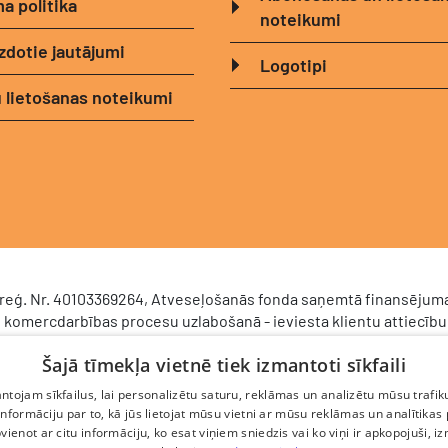
a politika
noteikumi
zdotie jautājumi
Logotipi
 lietošanas noteikumi
, reģ. Nr. 40103369264, Atveseļošanās fonda saņemtā finansējuma
 komercdarbības procesu uzlabošanā - ieviesta klientu attiecību
RM). 2024. gada 16. decembrī tika noslēgts līgums Nr. 9.2-17-L-
Šajā tīmekļa vietnē tiek izmantoti sīkfaili
as Investīciju un attīstības aģentūru par atbalsta saņemšanu sas
nas un noturības mehānisma plāna 2. komponenti “Digitālā tran
tojam sīkfailus, lai personalizētu saturu, reklāmas un analizētu mūsu trafik
 pieteikuma Nr. DIGI/2024/1253). Projekta ietvaros ieviesta klient
nformāciju par to, kā jūs lietojat mūsu vietni ar mūsu reklāmas un analītikas
valdības sistēma Scoro, uzlabojot pārdošanas procesu, centraliz
pvienot ar citu informāciju, ko esat viņiem sniedzis vai ko viņi ir apkopojuši, i