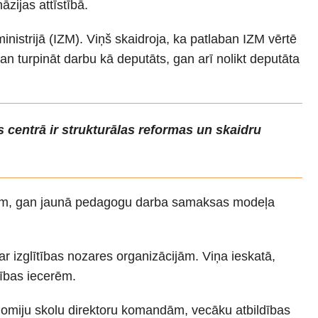
zijas attīstībā.
inistrijā (IZM). Viņš skaidroja, ka patlaban IZM vērtē
n turpināt darbu kā deputāts, gan arī nolikt deputāta
s centrā ir strukturālas reformas un skaidru
tiem, gan jaunā pedagogu darba samaksas modeļa
r izglītības nozares organizācijām. Viņa ieskatā,
dības iecerēm.
tonomiju skolu direktoru komandām, vecāku atbildības