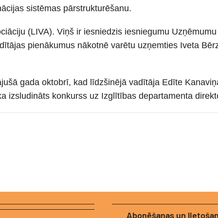
ācijas sistēmas pārstrukturēšanu.
asociāciju (LIVA). Viņš ir iesniedzis iesniegumu Uzņēmumu
dītājas pienākumus nākotnē varētu uzņemties Iveta Bērziņa
jušā gada oktobrī, kad līdzšinējā vadītāja Edīte Kanaviņa
 izsludināts konkurss uz Izglītības departamenta direkt
Abonēšanas un lietoša