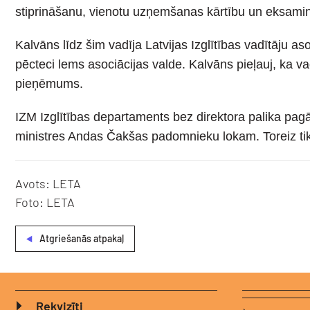
stiprināšanu, vienotu uzņemšanas kārtību un eksamin
Kalvāns līdz šim vadīja Latvijas Izglītības vadītāju 
pēcteci lems asociācijas valde. Kalvāns pieļauj, ka va
pieņēmums.
IZM Izglītības departaments bez direktora palika pagā
ministres Andas Čakšas padomnieku lokam. Toreiz tika
Avots: LETA
Foto: LETA
Atgriešanās atpakaļ
Rekvizīti