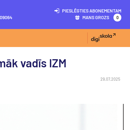
PIESLĒGTIES ABONEMENTAM
09064
MANS GROZS
0
māk vadīs IZM
29.07.2025