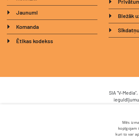
Privātum
Jaunumi
Biežāk u
Komanda
Sīkdatņu
Ētikas kodekss
SIA “V-Media”
ieguldījumu
sistēma (C
Latvij
Atveseļoša
Mēs izman
(atbalsta
kopīgojam i
procesu pār
kuri to var a