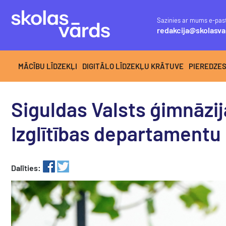
Sazinies ar mums e-pas
redakcija@skolasva
MĀCĪBU LĪDZEKĻI
DIGITĀLO LĪDZEKĻU KRĀTUVE
PIEREDZE
Siguldas Valsts ģimnāzi
Izglītības departamentu
Dalīties: