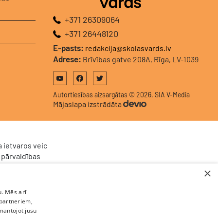
+371 26309064
+371 26448120
E-pasts:
redakcija@skolasvards.lv
Adrese:
Brīvības gatve 208A, Rīga, LV-1039
Autortiesības aizsargātas © 2026, SIA V-Media
Mājaslapa izstrādāta
 ietvaros veic
 pārvaldības
2024/928 ar
×
kaņā ar
sformācija”
u. Mēs arī
u un darba
 partneriem,
ējot klientu
zmantojot jūsu