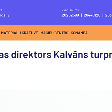
tā
Zvani mums
rds.lv
20262598
|
26448120
|
263
S MATERIĀLU KRĀTUVE
MĀCĪBU CENTRS
KOMANDA
jas direktors Kalvāns turp