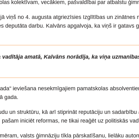
s kolektīvam, vecākiem, pašvaldībai par atbalstu ģimnā
viņš no 4. augusta atgriezīsies Izglītības un zinātnes m
deputāta darbu. Kalvāns apgalvoja, ka viņš ir gatavs ga
a vadītāja amatā, Kalvāns norādīja, ka viņa uzmanība
bu gada" ieviešana nesekmīgajiem pamatskolas absolven
ā gada.
 un struktūru, kā arī stiprināt reputāciju un sadarbību a
 pašam iniciēt reformas, ne tikai reaģēt uz politiskās va
piemēram, valsts ģimnāziju tīkla pārskatīšanu, lielāku au