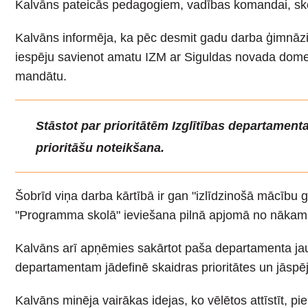
Kalvāns pateicās pedagogiem, vadības komandai, skola
Kalvāns informēja, ka pēc desmit gadu darba ģimnāzijā 
iespēju savienot amatu IZM ar Siguldas novada domes 
mandātu.
Stāstot par prioritātēm Izglītības departament
prioritāšu noteikšana.
Šobrīd viņa darba kārtībā ir gan "izlīdzinošā mācī
"Programma skolā" ieviešana pilnā apjomā no nākam
Kalvāns arī apņēmies sakārtot paša departamenta jaudu
departamentam jādefinē skaidras prioritātes un jāspēj
Kalvāns minēja vairākas idejas, ko vēlētos attīstīt, 