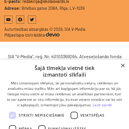
E-pasts:
redakcija@skolasvards.lv
Adrese:
Brīvības gatve 208A, Rīga, LV-1039
Autortiesības aizsargātas © 2026, SIA V-Media
Mājaslapa izstrādāta
SIA “V-Media”, reģ. Nr. 40103369264, Atveseļošanās fonda
saņemtā finansējuma ietvaros veic ieguldījumu
×
Šajā tīmekļa vietnē tiek
komercdarbības procesu uzlabošanā - ieviesta klientu
izmantoti sīkfaili
attiecību pārvaldības sistēma (CRM). 2024. gada 16.
decembrī tika noslēgts līgums Nr. 9.2-17-L-2024/928 ar
Mēs izmantojam sīkfailus, lai personalizētu saturu, reklāmas un
Latvijas Investīciju un attīstības aģentūru par atbalsta
analizētu mūsu trafiku. Mēs arī kopīgojam informāciju par to, kā jūs
lietojat mūsu vietni ar mūsu reklāmas un analītikas partneriem, kuri
saņemšanu saskaņā ar Atveseļošanas un noturības
to var apvienot ar citu informāciju, ko esat viņiem sniedzis vai ko viņi
mehānisma plāna 2. komponenti “Digitālā transformācija”
ir apkopojuši, izmantojot jūsu pakalpojumus.
Lasīt vairāk
(atbalsta pieteikuma Nr. DIGI/2024/1253). Projekta ietvaros
ieviesta klientu un darba procesu pārvaldības sistēma
STRIKTI NEPIECIEŠAMIE
VEIKTSPĒJAS
Scoro, uzlabojot pārdošanas procesu, centralizējot klientu
datubāzi un darījumu plūsmu, kā arī nodrošinot pārskatāmu,
MĒRĶA
FUNKCIONALITĀTES