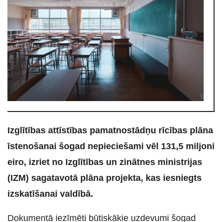
Izglītības attīstības pamatnostādņu rīcības plāna
īstenošanai šogad nepieciešami vēl 131,5 miljoni
eiro, izriet no Izglītības un zinātnes ministrijas
(IZM) sagatavotā plāna projekta, kas iesniegts
izskatīšanai valdībā.
Dokumentā iezīmēti būtiskākie uzdevumi šogad