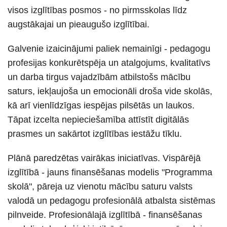
visos izglītības posmos - no pirmsskolas līdz
augstākajai un pieaugušo izglītībai.
Galvenie izaicinājumi paliek nemainīgi - pedagogu
profesijas konkurētspēja un atalgojums, kvalitatīvs
un darba tirgus vajadzībām atbilstošs mācību
saturs, iekļaujoša un emocionāli droša vide skolās,
kā arī vienlīdzīgas iespējas pilsētās un laukos.
Tāpat izcelta nepieciešamība attīstīt digitālās
prasmes un sakārtot izglītības iestāžu tīklu.
Plānā paredzētas vairākas iniciatīvas. Vispārējā
izglītībā - jauns finansēšanas modelis "Programma
skolā", pāreja uz vienotu mācību saturu valsts
valodā un pedagogu profesionālā atbalsta sistēmas
pilnveide. Profesionālajā izglītībā - finansēšanas