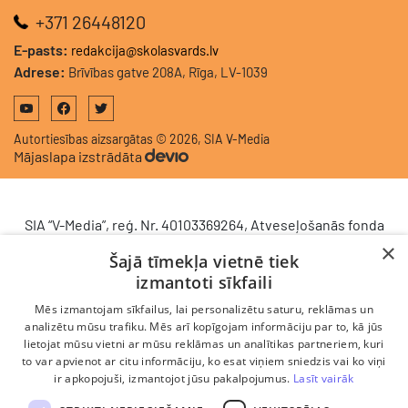
+371 26448120
E-pasts:
redakcija@skolasvards.lv
Adrese:
Brīvības gatve 208A, Rīga, LV-1039
Autortiesības aizsargātas © 2026, SIA V-Media
Mājaslapa izstrādāta
SIA “V-Media”, reģ. Nr. 40103369264, Atveseļošanās fonda
saņemtā finansējuma ietvaros veic ieguldījumu
×
Šajā tīmekļa vietnē tiek
komercdarbības procesu uzlabošanā - ieviesta klientu
izmantoti sīkfaili
attiecību pārvaldības sistēma (CRM). 2024. gada 16.
decembrī tika noslēgts līgums Nr. 9.2-17-L-2024/928 ar
Mēs izmantojam sīkfailus, lai personalizētu saturu, reklāmas un
Latvijas Investīciju un attīstības aģentūru par atbalsta
analizētu mūsu trafiku. Mēs arī kopīgojam informāciju par to, kā jūs
saņemšanu saskaņā ar Atveseļošanas un noturības
lietojat mūsu vietni ar mūsu reklāmas un analītikas partneriem, kuri
to var apvienot ar citu informāciju, ko esat viņiem sniedzis vai ko viņi
mehānisma plāna 2. komponenti “Digitālā transformācija”
ir apkopojuši, izmantojot jūsu pakalpojumus.
Lasīt vairāk
(atbalsta pieteikuma Nr. DIGI/2024/1253). Projekta ietvaros
ieviesta klientu un darba procesu pārvaldības sistēma