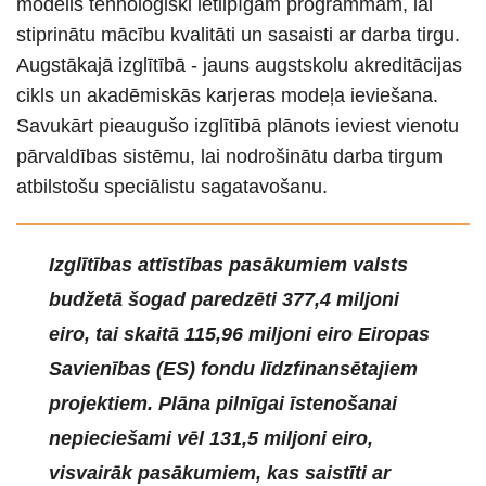
modelis tehnoloģiski ietilpīgām programmām, lai
stiprinātu mācību kvalitāti un sasaisti ar darba tirgu.
Augstākajā izglītībā - jauns augstskolu akreditācijas
cikls un akadēmiskās karjeras modeļa ieviešana.
Savukārt pieaugušo izglītībā plānots ieviest vienotu
pārvaldības sistēmu, lai nodrošinātu darba tirgum
atbilstošu speciālistu sagatavošanu.
Izglītības attīstības pasākumiem valsts
budžetā šogad paredzēti 377,4 miljoni
eiro, tai skaitā 115,96 miljoni eiro Eiropas
Savienības (ES) fondu līdzfinansētajiem
projektiem. Plāna pilnīgai īstenošanai
nepieciešami vēl 131,5 miljoni eiro,
visvairāk pasākumiem, kas saistīti ar