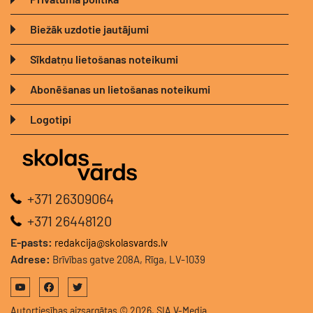
Biežāk uzdotie jautājumi
Sīkdatņu lietošanas noteikumi
Abonēšanas un lietošanas noteikumi
Logotipi
+371 26309064
+371 26448120
E-pasts:
redakcija@skolasvards.lv
Adrese:
Brīvības gatve 208A, Rīga, LV-1039
Autortiesības aizsargātas © 2026, SIA V-Media