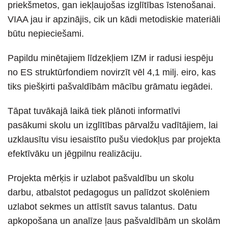
priekšmetos, gan iekļaujošas izglītības īstenošanai.
VIAA jau ir apzinājis, cik un kādi metodiskie materiāli
būtu nepieciešami.
Papildu minētajiem līdzekļiem IZM ir radusi iespēju
no ES struktūrfondiem novirzīt vēl 4,1 milj. eiro, kas
tiks piešķirti pašvaldībām mācību grāmatu iegādei.
Tāpat tuvākajā laikā tiek plānoti informatīvi
pasākumi skolu un izglītības pārvalžu vadītājiem, lai
uzklausītu visu iesaistīto pušu viedokļus par projekta
efektīvāku un jēgpilnu realizāciju.
Projekta mērķis ir uzlabot pašvaldību un skolu
darbu, atbalstot pedagogus un palīdzot skolēniem
uzlabot sekmes un attīstīt savus talantus. Datu
apkopošana un analīze ļaus pašvaldībām un skolām