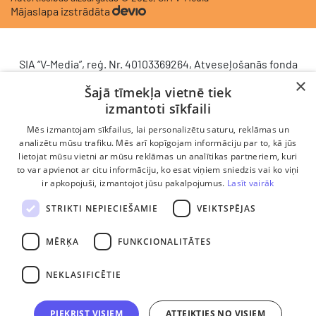
Mājaslapa izstrādāta
SIA “V-Media”, reģ. Nr. 40103369264, Atveseļošanās fonda
saņemtā finansējuma ietvaros veic ieguldījumu
×
Šajā tīmekļa vietnē tiek
komercdarbības procesu uzlabošanā - ieviesta klientu
izmantoti sīkfaili
attiecību pārvaldības sistēma (CRM). 2024. gada 16.
decembrī tika noslēgts līgums Nr. 9.2-17-L-2024/928 ar
Mēs izmantojam sīkfailus, lai personalizētu saturu, reklāmas un
Latvijas Investīciju un attīstības aģentūru par atbalsta
analizētu mūsu trafiku. Mēs arī kopīgojam informāciju par to, kā jūs
lietojat mūsu vietni ar mūsu reklāmas un analītikas partneriem, kuri
saņemšanu saskaņā ar Atveseļošanas un noturības
to var apvienot ar citu informāciju, ko esat viņiem sniedzis vai ko viņi
mehānisma plāna 2. komponenti “Digitālā transformācija”
ir apkopojuši, izmantojot jūsu pakalpojumus.
Lasīt vairāk
(atbalsta pieteikuma Nr. DIGI/2024/1253). Projekta ietvaros
ieviesta klientu un darba procesu pārvaldības sistēma
STRIKTI NEPIECIEŠAMIE
VEIKTSPĒJAS
Scoro, uzlabojot pārdošanas procesu, centralizējot klientu
datubāzi un darījumu plūsmu, kā arī nodrošinot pārskatāmu,
MĒRĶA
FUNKCIONALITĀTES
efektīvu pārdošanas nodaļas darbu un precīzāku rezultātu
analīzi.
NEKLASIFICĒTIE
PIEKRIST VISIEM
ATTEIKTIES NO VISIEM