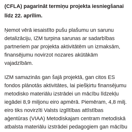
(CFLA) pagarināt termiņu projekta iesniegšanai
līdz 22. aprīlim.
Ņemot vērā iesaistīto pušu plašumu un sarunu
detalizāciju, IZM turpina sarunas ar sadarbības
partneriem par projekta aktivitātēm un izmaksām,
finansējumu novirzot nozares akūtākām
vajadzībām.
IZM samazinās gan šajā projektā, gan citos ES
fondos plānotās aktivitātes, lai piešķirtu finansējumu
metodisko materiālu izstrādei un mācību līdzekļu
iegādei 8,9 miljonu eiro apmērā. Piemēram, 4,8 milj.
eiro tiks novirzīti Valsts izglītības attīstības
aģentūras (VIAA) Metodiskajam centram metodiskā
atbalsta materiālu izstrādei pedagogiem gan mācību