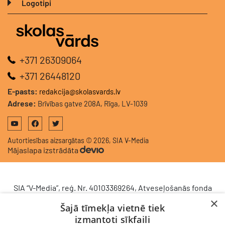
Logotipi
+371 26309064
+371 26448120
E-pasts:
redakcija@skolasvards.lv
Adrese:
Brīvības gatve 208A, Rīga, LV-1039
Autortiesības aizsargātas © 2026, SIA V-Media
Mājaslapa izstrādāta
SIA “V-Media”, reģ. Nr. 40103369264, Atveseļošanās fonda
saņemtā finansējuma ietvaros veic ieguldījumu
×
Šajā tīmekļa vietnē tiek
komercdarbības procesu uzlabošanā - ieviesta klientu
izmantoti sīkfaili
attiecību pārvaldības sistēma (CRM). 2024. gada 16.