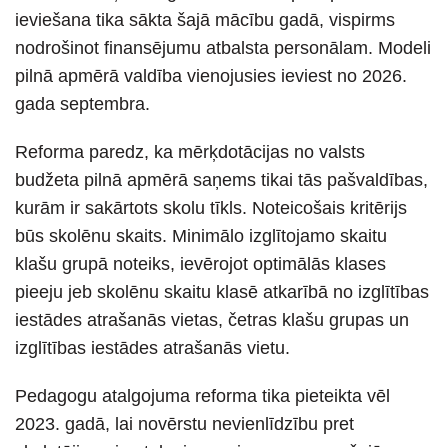
ieviešana tika sākta šajā mācību gadā, vispirms
nodrošinot finansējumu atbalsta personālam. Modeli
pilnā apmērā valdība vienojusies ieviest no 2026.
gada septembra.
Reforma paredz, ka mērķdotācijas no valsts
budžeta pilnā apmērā saņems tikai tās pašvaldības,
kurām ir sakārtots skolu tīkls. Noteicošais kritērijs
būs skolēnu skaits. Minimālo izglītojamo skaitu
klašu grupā noteiks, ievērojot optimālās klases
pieeju jeb skolēnu skaitu klasē atkarībā no izglītības
iestādes atrašanās vietas, četras klašu grupas un
izglītības iestādes atrašanās vietu.
Pedagogu atalgojuma reforma tika pieteikta vēl
2023. gadā, lai novērstu nevienlīdzību pret