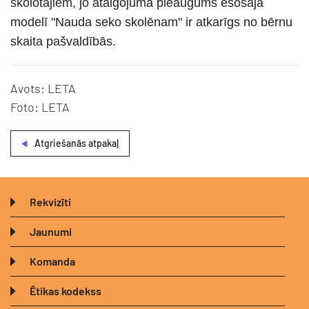
skolotājiem, jo atalgojuma pieaugums esošajā
modelī "Nauda seko skolēnam" ir atkarīgs no bērnu
skaita pašvaldībās.
Avots: LETA
Foto: LETA
Atgriešanās atpakaļ
Rekvizīti
Jaunumi
Komanda
Ētikas kodekss