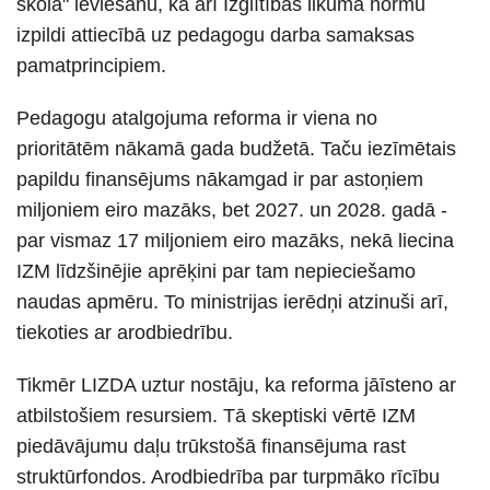
skolā" ieviešanu, kā arī Izglītības likuma normu
izpildi attiecībā uz pedagogu darba samaksas
pamatprincipiem.
Pedagogu atalgojuma reforma ir viena no
prioritātēm nākamā gada budžetā. Taču iezīmētais
papildu finansējums nākamgad ir par astoņiem
miljoniem eiro mazāks, bet 2027. un 2028. gadā -
par vismaz 17 miljoniem eiro mazāks, nekā liecina
IZM līdzšinējie aprēķini par tam nepieciešamo
naudas apmēru. To ministrijas ierēdņi atzinuši arī,
tiekoties ar arodbiedrību.
Tikmēr LIZDA uztur nostāju, ka reforma jāīsteno ar
atbilstošiem resursiem. Tā skeptiski vērtē IZM
piedāvājumu daļu trūkstošā finansējuma rast
struktūrfondos. Arodbiedrība par turpmāko rīcību