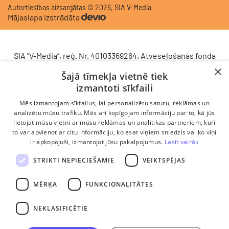
Autortiesības aizsargātas © 2026, SIA V-Media
Mājaslapa izstrādāta
SIA “V-Media”, reģ. Nr. 40103369264, Atveseļošanās fonda
saņemtā finansējuma ietvaros veic ieguldījumu
×
Šajā tīmekļa vietnē tiek
komercdarbības procesu uzlabošanā - ieviesta klientu
izmantoti sīkfaili
attiecību pārvaldības sistēma (CRM). 2024. gada 16.
decembrī tika noslēgts līgums Nr. 9.2-17-L-2024/928 ar
Mēs izmantojam sīkfailus, lai personalizētu saturu, reklāmas un
Latvijas Investīciju un attīstības aģentūru par atbalsta
analizētu mūsu trafiku. Mēs arī kopīgojam informāciju par to, kā jūs
lietojat mūsu vietni ar mūsu reklāmas un analītikas partneriem, kuri
saņemšanu saskaņā ar Atveseļošanas un noturības
to var apvienot ar citu informāciju, ko esat viņiem sniedzis vai ko viņi
mehānisma plāna 2. komponenti “Digitālā transformācija”
ir apkopojuši, izmantojot jūsu pakalpojumus.
Lasīt vairāk
(atbalsta pieteikuma Nr. DIGI/2024/1253). Projekta ietvaros
ieviesta klientu un darba procesu pārvaldības sistēma
STRIKTI NEPIECIEŠAMIE
VEIKTSPĒJAS
Scoro, uzlabojot pārdošanas procesu, centralizējot klientu
datubāzi un darījumu plūsmu, kā arī nodrošinot pārskatāmu,
MĒRĶA
FUNKCIONALITĀTES
efektīvu pārdošanas nodaļas darbu un precīzāku rezultātu
analīzi.
NEKLASIFICĒTIE