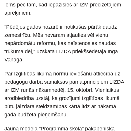
lems pēc tam, kad iepazīsies ar IZM precizētajiem
aprēķiniem.
"Pēdējos gados nozarē ir notikušas pārāk daudz
zemestrīču. Mēs nevaram atļauties vēl vienu
nepārdomātu reformu, kas neīstenosies naudas
trūkuma dēļ," uzskata LIZDA priekšsēdētāja Inga
Vanaga.
Par Izglītības likuma normu ieviešanu attiecībā uz
pedagogu darba samaksas pamatprincipiem LIZDA
ar IZM runās nākamnedēļ, 15. oktobrī. Vienlaikus
arodbiedrība uzstāj, ka grozījumi Izglītības likumā
būtu jāizdara steidzamības kārtā līdz ar nākamā
gada budžeta pieņemšanu.
Jaunā modeļa "Programma skolā" pakāpeniska