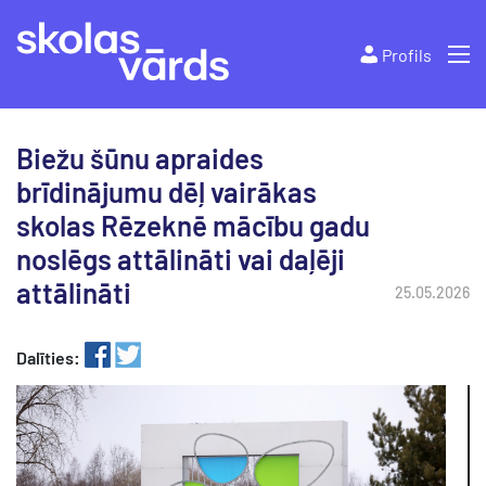
Profils
Biežu šūnu apraides
brīdinājumu dēļ vairākas
skolas Rēzeknē mācību gadu
noslēgs attālināti vai daļēji
attālināti
25.05.2026
Dalīties: