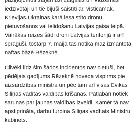
iedzīvotāji un tie bijuši saistīti ar, visticamāk,
Krievijas-Ukrainas karā iesaistīto dronu
pietuvošanos vai ielidošanu Latvijas gaisa telpā.
Vairākas reizes šādi droni Latvijas teritorijā ir arī
sprāguši, tostarp 7. maijā tas notika maz izmantotā
naftas bāzē Rēzeknē.
Cilvēki līdz šim šādos incidentos nav cietuši, bet
pēdējais gadījums Rēzeknē noveda vispirms pie
aizsardzības ministra un pēc tam arī visas Evikas
Siliņas vadītās valdības krišanas. Patlaban notiek
sarunas par jaunas valdības izveidi. Kamēr tā nav
apstiprināta, darbu turpina Siliņas vadītais Ministru
kabinets.