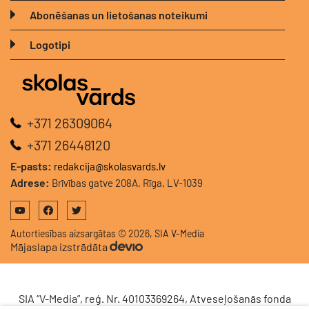
Abonēšanas un lietošanas noteikumi
Logotipi
+371 26309064
+371 26448120
E-pasts:
redakcija@skolasvards.lv
Adrese:
Brīvības gatve 208A, Rīga, LV-1039
Autortiesības aizsargātas © 2026, SIA V-Media
Mājaslapa izstrādāta
SIA “V-Media”, reģ. Nr. 40103369264, Atveseļošanās fonda