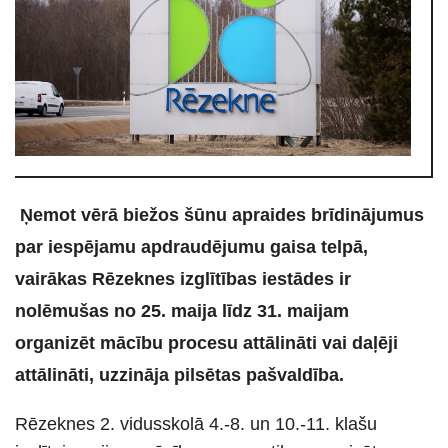
Ņemot vērā biežos šūnu apraides brīdinājumus
par iespējamu apdraudējumu gaisa telpā,
vairākas Rēzeknes izglītības iestādes ir
nolēmušas no 25. maija līdz 31. maijam
organizēt mācību procesu attālināti vai daļēji
attālināti, uzzināja pilsētas pašvaldība.
Rēzeknes 2. vidusskolā 4.-8. un 10.-11. klašu