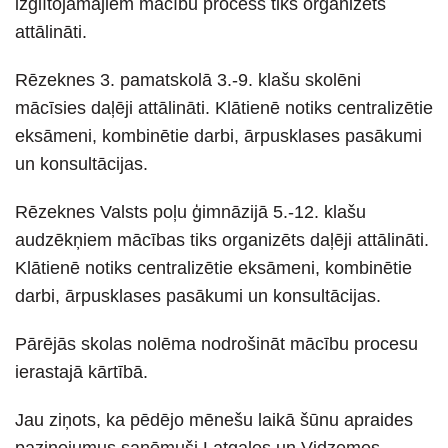
izglītojamajiem mācību process tiks organizēts
attālināti.
Rēzeknes 3. pamatskolā 3.-9. klašu skolēni
mācīsies daļēji attālināti. Klātienē notiks centralizētie
eksāmeni, kombinētie darbi, ārpusklases pasākumi
un konsultācijas.
Rēzeknes Valsts poļu ģimnāzijā 5.-12. klašu
audzēkņiem mācības tiks organizēts daļēji attālināti.
Klātienē notiks centralizētie eksāmeni, kombinētie
darbi, ārpusklases pasākumi un konsultācijas.
Pārējās skolas nolēma nodrošināt mācību procesu
ierastajā kārtībā.
Jau ziņots, ka pēdējo mēnešu laikā šūnu apraides
paziņojumus saņēmuši Latgales un Vidzemes