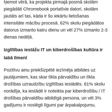
Ņemot vērā, ka projekta pirmajā posmā skolām
piegādāti Chromebook portatīvie datori, skolām
jautāts arī tas, kāda ir šo iekārtu lietošanas
intensitāte mācību procesā. 62% skolu piegādātos
datorus izmanto katru dienu un vēl 27% izmanto 2-3
dienas nedēļā.
Izglītības iestāžu IT un kiberdrošības kultūra ir
labā līmenī
Pozitīvu ainu priekšizpētē iezīmēja atbildes uz
jautājumiem, kas skar tīkla pārvaldību un tīkla
drošības uzraudzību izglītības iestādēs. 61% skolu
norādīja, ka iestādē ir noteikta par kiberdrošību / IT
drošības pārvaldību atbildīgā persona, un vēl 3%
gadījumu ir noslēgti līgumi par ārpakalpojumu.