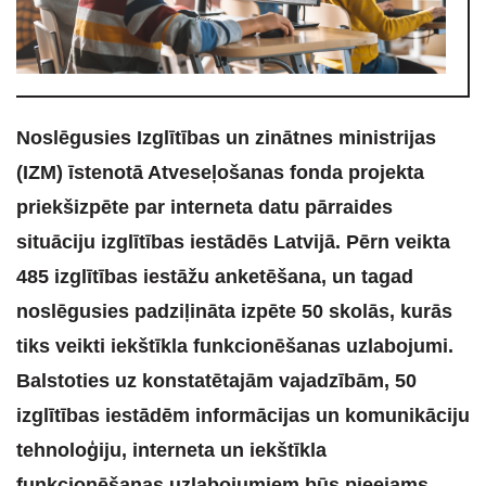
Noslēgusies Izglītības un zinātnes ministrijas
(IZM) īstenotā Atveseļošanas fonda projekta
priekšizpēte par interneta datu pārraides
situāciju izglītības iestādēs Latvijā. Pērn veikta
485 izglītības iestāžu anketēšana, un tagad
noslēgusies padziļināta izpēte 50 skolās, kurās
tiks veikti iekštīkla funkcionēšanas uzlabojumi.
Balstoties uz konstatētajām vajadzībām, 50
izglītības iestādēm informācijas un komunikāciju
tehnoloģiju, interneta un iekštīkla
funkcionēšanas uzlabojumiem būs pieejams