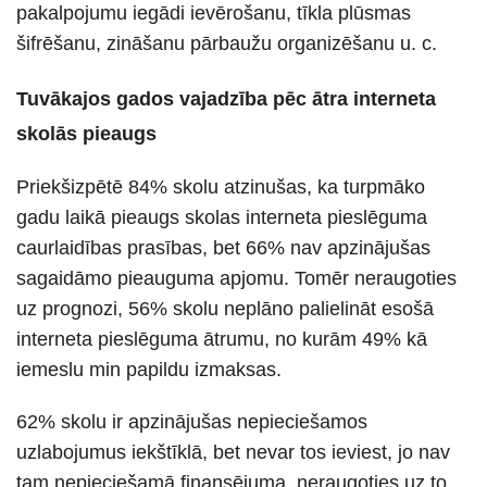
pakalpojumu iegādi ievērošanu, tīkla plūsmas
šifrēšanu, zināšanu pārbaužu organizēšanu u. c.
Tuvākajos gados vajadzība pēc ātra interneta
skolās pieaugs
Priekšizpētē 84% skolu atzinušas, ka turpmāko
gadu laikā pieaugs skolas interneta pieslēguma
caurlaidības prasības, bet 66% nav apzinājušas
sagaidāmo pieauguma apjomu. Tomēr neraugoties
uz prognozi, 56% skolu neplāno palielināt esošā
interneta pieslēguma ātrumu, no kurām 49% kā
iemeslu min papildu izmaksas.
62% skolu ir apzinājušas nepieciešamos
uzlabojumus iekštīklā, bet nevar tos ieviest, jo nav
tam nepieciešamā finansējuma, neraugoties uz to,