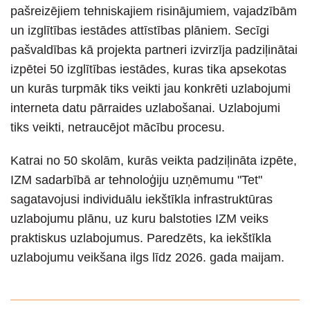
pašreizējiem tehniskajiem risinājumiem, vajadzībām
un izglītības iestādes attīstības plāniem. Secīgi
pašvaldības kā projekta partneri izvirzīja padziļinātai
izpētei 50 izglītības iestādes, kuras tika apsekotas
un kurās turpmāk tiks veikti jau konkrēti uzlabojumi
interneta datu pārraides uzlabošanai. Uzlabojumi
tiks veikti, netraucējot mācību procesu.
Katrai no 50 skolām, kurās veikta padziļināta izpēte,
IZM sadarbībā ar tehnoloģiju uzņēmumu "Tet"
sagatavojusi individuālu iekštīkla infrastruktūras
uzlabojumu plānu, uz kuru balstoties IZM veiks
praktiskus uzlabojumus. Paredzēts, ka iekštīkla
uzlabojumu veikšana ilgs līdz 2026. gada maijam.