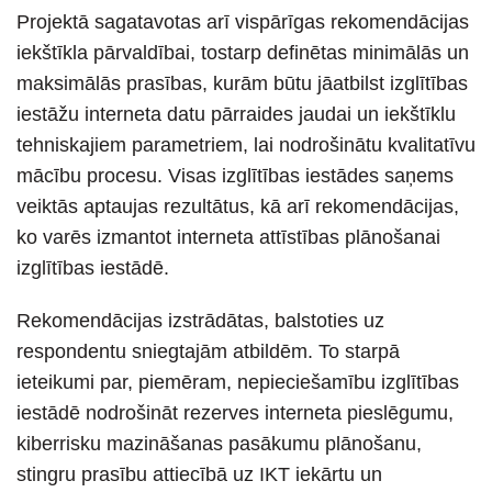
Projektā sagatavotas arī vispārīgas rekomendācijas
iekštīkla pārvaldībai, tostarp definētas minimālās un
maksimālās prasības, kurām būtu jāatbilst izglītības
iestāžu interneta datu pārraides jaudai un iekštīklu
tehniskajiem parametriem, lai nodrošinātu kvalitatīvu
mācību procesu. Visas izglītības iestādes saņems
veiktās aptaujas rezultātus, kā arī rekomendācijas,
ko varēs izmantot interneta attīstības plānošanai
izglītības iestādē.
Rekomendācijas izstrādātas, balstoties uz
respondentu sniegtajām atbildēm. To starpā
ieteikumi par, piemēram, nepieciešamību izglītības
iestādē nodrošināt rezerves interneta pieslēgumu,
kiberrisku mazināšanas pasākumu plānošanu,
stingru prasību attiecībā uz IKT iekārtu un