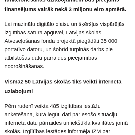
finansējums vairāk nekā 3 miljonu eiro apmērā.
Lai mazinātu digitālo plaisu un šķēršļus vispārējās
izglītības satura apguvei, Latvijas skolās
Atveseļošanas fonda projektā piegādāti 35 000
portatīvo datoru, un šobrīd turpinās darbs pie
atbilstošas datu pārraides pieejamības
nodrošināšanas.
Vismaz 50 Latvijas skolās tiks veikti interneta
uzlabojumi
Pērn rudenī veikta 485 izglītības iestāžu
anketēšana, kurā iegūti dati par esošo situāciju
interneta datu pārraides un iekštīkla kvalitātes jomā
skolās. Izglītības iestādes informēja IZM par