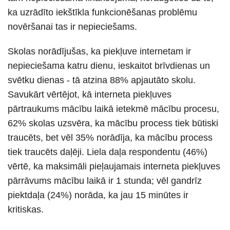
ka uzrādīto iekštīkla funkcionēšanas problēmu
novēršanai tas ir nepieciešams.
Skolas norādījušas, ka piekļuve internetam ir
nepieciešama katru dienu, ieskaitot brīvdienas un
svētku dienas - tā atzina 88% apjautāto skolu.
Savukārt vērtējot, kā interneta piekļuves
pārtraukums mācību laikā ietekmē mācību procesu,
62% skolas uzsvēra, ka mācību process tiek būtiski
traucēts, bet vēl 35% norādīja, ka mācību process
tiek traucēts daļēji. Liela daļa respondentu (46%)
vērtē, ka maksimāli pieļaujamais interneta piekļuves
pārrāvums mācību laikā ir 1 stunda; vēl gandrīz
piektdaļa (24%) norāda, ka jau 15 minūtes ir
kritiskas.