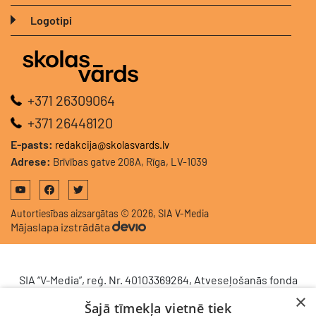
Logotipi
+371 26309064
+371 26448120
E-pasts:
redakcija@skolasvards.lv
Adrese:
Brīvības gatve 208A, Rīga, LV-1039
Autortiesības aizsargātas © 2026, SIA V-Media
Mājaslapa izstrādāta
SIA “V-Media”, reģ. Nr. 40103369264, Atveseļošanās fonda
saņemtā finansējuma ietvaros veic ieguldījumu
×
Šajā tīmekļa vietnē tiek
komercdarbības procesu uzlabošanā - ieviesta klientu