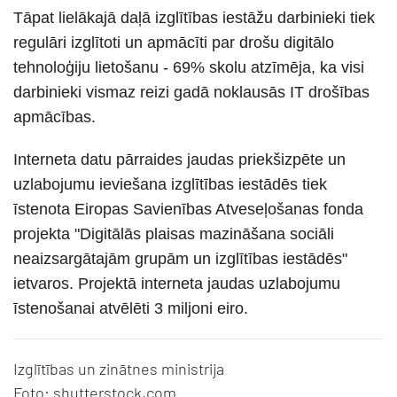
Tāpat lielākajā daļā izglītības iestāžu darbinieki tiek
regulāri izglītoti un apmācīti par drošu digitālo
tehnoloģiju lietošanu - 69% skolu atzīmēja, ka visi
darbinieki vismaz reizi gadā noklausās IT drošības
apmācības.
Interneta datu pārraides jaudas priekšizpēte un
uzlabojumu ieviešana izglītības iestādēs tiek
īstenota Eiropas Savienības Atveseļošanas fonda
projekta "Digitālās plaisas mazināšana sociāli
neaizsargātajām grupām un izglītības iestādēs"
ietvaros. Projektā interneta jaudas uzlabojumu
īstenošanai atvēlēti 3 miljoni eiro.
Izglītības un zinātnes ministrija
Foto: shutterstock,com