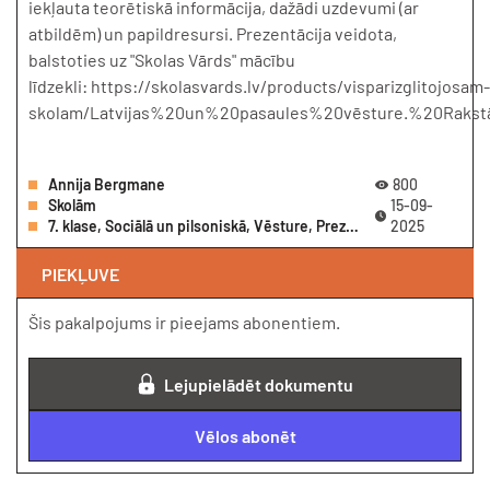
iekļauta teorētiskā informācija, dažādi uzdevumi (ar
atbildēm) un papildresursi. Prezentācija veidota,
balstoties uz "Skolas Vārds" mācību
līdzekli: https://skolasvards.lv/products/visparizglitojosam-
skolam/Latvijas%20un%20pasaules%20vēsture.%20Rakst
Annija Bergmane
800
Skolām
15-09-
7. klase, Sociālā un pilsoniskā, Vēsture, Prezentācija
2025
PIEKĻUVE
Šis pakalpojums ir pieejams abonentiem.
Lejupielādēt dokumentu
Vēlos abonēt