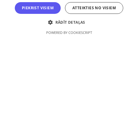
PIEKRIST VISIEM
ATTEIKTIES NO VISIEM
Logotipi
RĀDĪT DETAĻAS
POWERED BY COOKIESCRIPT
+371 26309064
+371 26448120
E-pasts:
redakcija@skolasvards.lv
Adrese:
Brīvības gatve 208A, Rīga, LV-1039
Autortiesības aizsargātas © 2026, SIA V-Media
Mājaslapa izstrādāta
SIA “V-Media”, reģ. Nr. 40103369264, Atveseļošanās fonda
saņemtā finansējuma ietvaros veic ieguldījumu
komercdarbības procesu uzlabošanā - ieviesta klientu