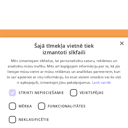
Rekvizīti
×
Šajā tīmekļa vietnē tiek
izmantoti sīkfaili
Jaunumi
Mēs izmantojam sīkfailus, lai personalizētu saturu, reklāmas un
Komanda
analizētu mūsu trafiku. Mēs arī kopīgojam informāciju par to, kā jūs
lietojat mūsu vietni ar mūsu reklāmas un analītikas partneriem, kuri
Ētikas kodekss
to var apvienot ar citu informāciju, ko esat viņiem sniedzis vai ko viņi
ir apkopojuši, izmantojot jūsu pakalpojumus.
Lasīt vairāk
Privātuma politika
STRIKTI NEPIECIEŠAMIE
VEIKTSPĒJAS
Biežāk uzdotie jautājumi
MĒRĶA
FUNKCIONALITĀTES
Sīkdatņu lietošanas noteikumi
NEKLASIFICĒTIE
Abonēšanas un lietošanas noteikumi