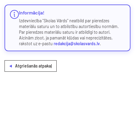
Informācija!
Izdevniecība "Skolas Vārds" neatbild par pieredzes
materiālu saturu un to atbilstību autortiesību normām.
Par pieredzes materiālu saturu ir atbildīgi to autori.
Aicinām ziņot, ja pamanāt kļūdas vai neprecizitātes,
rakstot uz e-pastu
redakcija@skolasvards.lv
.
Atgriešanās atpakaļ