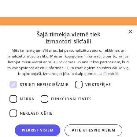
Rekvizīti
×
Šajā tīmekļa vietnē tiek
izmantoti sīkfaili
Jaunumi
Mēs izmantojam sīkfailus, lai personalizētu saturu, reklāmas un
Komanda
analizētu mūsu trafiku. Mēs arī kopīgojam informāciju par to, kā jūs
lietojat mūsu vietni ar mūsu reklāmas un analītikas partneriem, kuri
Ētikas kodekss
to var apvienot ar citu informāciju, ko esat viņiem sniedzis vai ko viņi
ir apkopojuši, izmantojot jūsu pakalpojumus.
Lasīt vairāk
Privātuma politika
STRIKTI NEPIECIEŠAMIE
VEIKTSPĒJAS
Biežāk uzdotie jautājumi
MĒRĶA
FUNKCIONALITĀTES
Sīkdatņu lietošanas noteikumi
NEKLASIFICĒTIE
Abonēšanas un lietošanas noteikumi
PIEKRIST VISIEM
ATTEIKTIES NO VISIEM
Logotipi