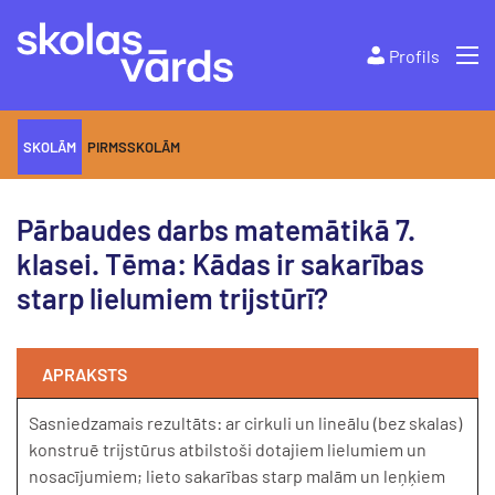
Profils
SKOLĀM
PIRMSSKOLĀM
Pārbaudes darbs matemātikā 7.
klasei. Tēma: Kādas ir sakarības
starp lielumiem trijstūrī?
APRAKSTS
Sasniedzamais rezultāts: ar cirkuli un lineālu (bez skalas)
konstruē trijstūrus atbilstoši dotajiem lielumiem un
nosacījumiem; lieto sakarības starp malām un leņķiem