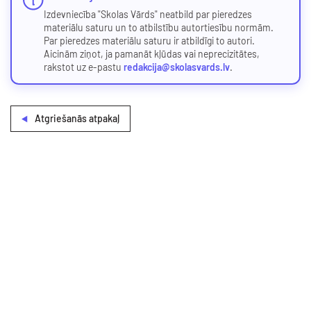
Izdevniecība "Skolas Vārds" neatbild par pieredzes
materiālu saturu un to atbilstību autortiesību normām.
Par pieredzes materiālu saturu ir atbildīgi to autori.
Aicinām ziņot, ja pamanāt kļūdas vai neprecizitātes,
rakstot uz e-pastu
redakcija@skolasvards.lv
.
Atgriešanās atpakaļ