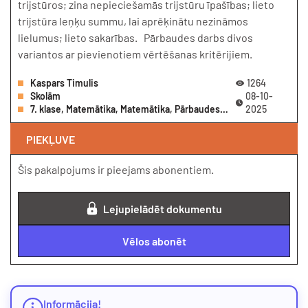
trijstūros; zina nepieciešamās trijstūru īpašības; lieto
trijstūra leņķu summu, lai aprēķinātu nezināmos
lielumus; lieto sakarības. Pārbaudes darbs divos
variantos ar pievienotiem vērtēšanas kritērijiem.
Kaspars Timulis
1264
Skolām
08-10-
7. klase, Matemātika, Matemātika, Pārbaudes darbs
2025
PIEKĻUVE
Šis pakalpojums ir pieejams abonentiem.
Lejupielādēt dokumentu
Vēlos abonēt
Informācija!