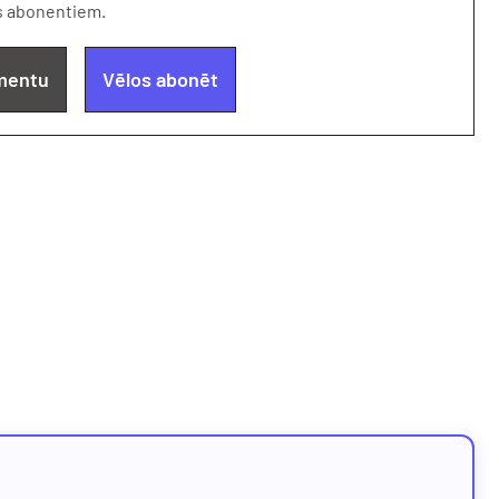
s abonentiem.
mentu
Vēlos abonēt