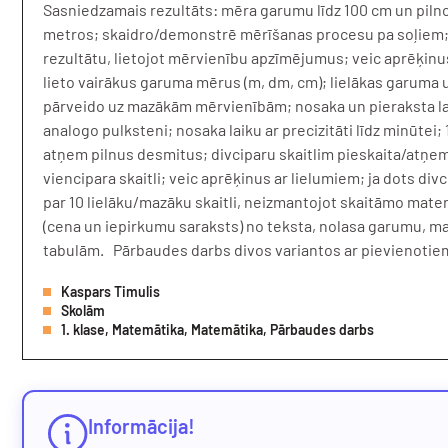
Sasniedzamais rezultāts: mēra garumu līdz 100 cm un piln
metros; skaidro/demonstrē mērīšanas procesu pa soļiem;
rezultātu, lietojot mērvienību apzīmējumus; veic aprēķinus
lieto vairākus garuma mērus (m, dm, cm); lielākas garuma 
pārveido uz mazākām mērvienībām; nosaka un pieraksta lai
analogo pulksteni; nosaka laiku ar precizitāti līdz minūtei
atņem pilnus desmitus; divciparu skaitlim pieskaita/atņe
viencipara skaitli; veic aprēķinus ar lielumiem; ja dots divc
par 10 lielāku/mazāku skaitli, neizmantojot skaitāmo mater
(cena un iepirkumu saraksts) no teksta, nolasa garumu, ma
tabulām. Pārbaudes darbs divos variantos ar pievienotiem
Kaspars Timulis
Skolām
1. klase, Matemātika, Matemātika, Pārbaudes darbs
Informācija!