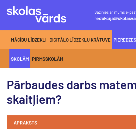
Sazinies ar mums e-pas
redakcija@skolasva
MĀCĪBU LĪDZEKĻI
DIGITĀLO LĪDZEKĻU KRĀTUVE
PIEREDZE
SKOLĀM
PIRMSSKOLĀM
Pārbaudes darbs matemāt
skaitļiem?
APRAKSTS