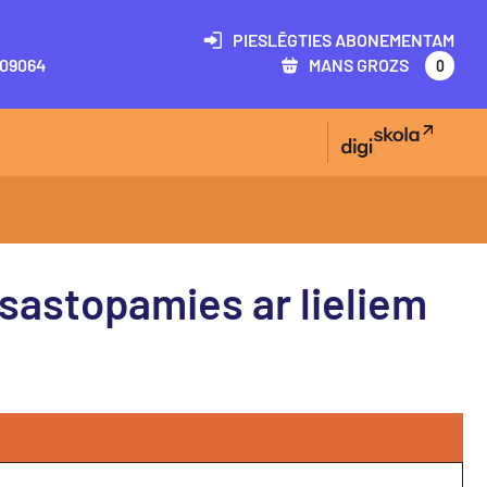
PIESLĒGTIES ABONEMENTAM
09064
MANS GROZS
0
sastopamies ar lieliem