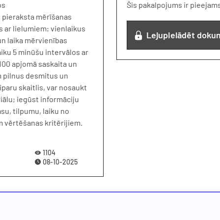
os
Šis pakalpojums ir pieejam
 pieraksta mērīšanas
 ar lielumiem; vienlaikus
Lejupielādēt doku
un laika mērvienības
ku 5 minūšu intervālos ar
; 100 apjomā saskaita un
m pilnus desmitus un
iparu skaitlis, var nosaukt
iālu; iegūst informāciju
su, tilpumu, laiku no
 vērtēšanas kritērijiem.
1104
08-10-2025