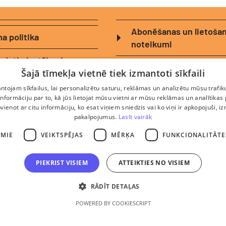
Abonēšanas un lietoša
a politika
noteikumi
zdotie jautājumi
Logotipi
Šajā tīmekļa vietnē tiek izmantoti sīkfaili
 lietošanas noteikumi
tojam sīkfailus, lai personalizētu saturu, reklāmas un analizētu mūsu trafik
nformāciju par to, kā jūs lietojat mūsu vietni ar mūsu reklāmas un analītikas
pvienot ar citu informāciju, ko esat viņiem sniedzis vai ko viņi ir apkopojuši, i
pakalpojumus.
Lasīt vairāk
AMIE
VEIKTSPĒJAS
MĒRĶA
FUNKCIONALITĀTE
PIEKRIST VISIEM
ATTEIKTIES NO VISIEM
, reģ. Nr. 40103369264, Atveseļošanās fonda saņemtā finansējuma
RĀDĪT DETAĻAS
 komercdarbības procesu uzlabošanā - ieviesta klientu attiecību
POWERED BY COOKIESCRIPT
RM). 2024. gada 16. decembrī tika noslēgts līgums Nr. 9.2-17-L-
as Investīciju un attīstības aģentūru par atbalsta saņemšanu sas