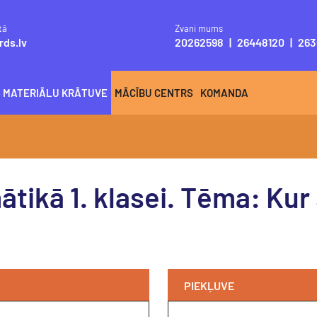
tā
Zvani mums
rds.lv
20262598
|
26448120
|
263
S MATERIĀLU KRĀTUVE
MĀCĪBU CENTRS
KOMANDA
ikā 1. klasei. Tēma: Kur 
PIEKĻUVE