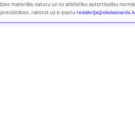
dzes materiālu saturu un to atbilstību autortiesību normām
eprecizitātes, rakstot uz e-pastu
redakcija@skolasvards.l