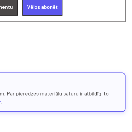
mentu
Vēlos abonēt
. Par pieredzes materiālu saturu ir atbildīgi to
v
.