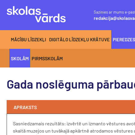
Sazinies ar mums e-pas
redakcija@skolasva
MĀCĪBU LĪDZEKĻI
DIGITĀLO LĪDZEKĻU KRĀTUVE
PIEREDZE
SKOLĀM
PIRMSSKOLĀM
Gada noslēguma pārbaude
APRAKSTS
Sasniedzamais rezultāts: izvērtē un izmanto vēstures avot
skaitā muzejos un tuvākajā apkārtnē atrodamos vēstures av