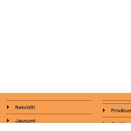
Rekvizīti
Privātum
Jaunumi
Biežāk u