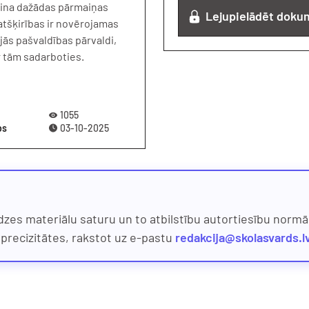
dzina dažādas pārmaiņas
Lejupielādēt doku
 atšķirības ir novērojamas
jās pašvaldības pārvaldi,
r tām sadarboties.
1055
bs
03-10-2025
dzes materiālu saturu un to atbilstību autortiesību normām
eprecizitātes, rakstot uz e-pastu
redakcija@skolasvards.l