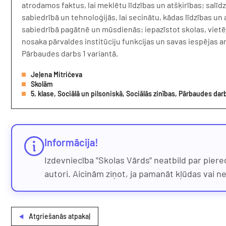
atrodamos faktus, lai meklētu līdzības un atšķirības; salī
sabiedrībā un tehnoloģijās, lai secinātu, kādas līdzības un
sabiedrībā pagātnē un mūsdienās; iepazīstot skolas, vietē
nosaka pārvaldes institūciju funkcijas un savas iespējas a
Pārbaudes darbs 1 variantā.
Jeļena Mitričeva
Skolām
5. klase, Sociālā un pilsoniskā, Sociālās zinības, Pārbaudes dar
Informācija!
Izdevniecība "Skolas Vārds" neatbild par piere
autori. Aicinām ziņot, ja pamanāt kļūdas vai n
Atgriešanās atpakaļ