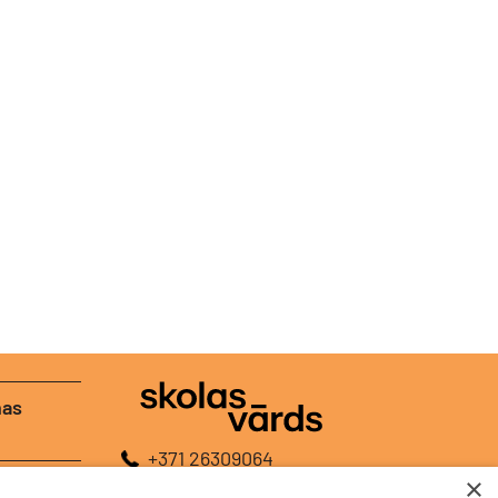
nas
+371 26309064
×
+371 26448120