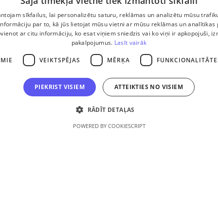
Šajā tīmekļa vietnē tiek izmantoti sīkfaili
 lietošanas noteikumi
tojam sīkfailus, lai personalizētu saturu, reklāmas un analizētu mūsu trafik
nformāciju par to, kā jūs lietojat mūsu vietni ar mūsu reklāmas un analītikas
pvienot ar citu informāciju, ko esat viņiem sniedzis vai ko viņi ir apkopojuši, i
pakalpojumus.
Lasīt vairāk
AMIE
VEIKTSPĒJAS
MĒRĶA
FUNKCIONALITĀTE
PIEKRIST VISIEM
ATTEIKTIES NO VISIEM
, reģ. Nr. 40103369264, Atveseļošanās fonda saņemtā finansējuma
RĀDĪT DETAĻAS
 komercdarbības procesu uzlabošanā - ieviesta klientu attiecību
POWERED BY COOKIESCRIPT
RM). 2024. gada 16. decembrī tika noslēgts līgums Nr. 9.2-17-L-
as Investīciju un attīstības aģentūru par atbalsta saņemšanu sas
nas un noturības mehānisma plāna 2. komponenti “Digitālā tran
 pieteikuma Nr. DIGI/2024/1253). Projekta ietvaros ieviesta klient
valdības sistēma Scoro, uzlabojot pārdošanas procesu, centraliz
 darījumu plūsmu, kā arī nodrošinot pārskatāmu, efektīvu pārdoš
darbu un precīzāku rezultātu analīzi.