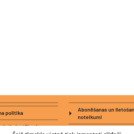
Abonēšanas un lietoša
a politika
noteikumi
zdotie jautājumi
Logotipi