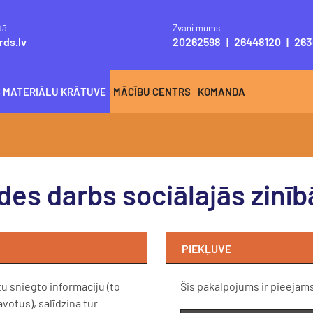
tā
Zvani mums
rds.lv
20262598
|
26448120
|
263
S MATERIĀLU KRĀTUVE
MĀCĪBU CENTRS
KOMANDA
s darbs sociālajās zinībā
PIEKĻUVE
u sniegto informāciju (to
Šis pakalpojums ir pieejam
otus), salīdzina tur