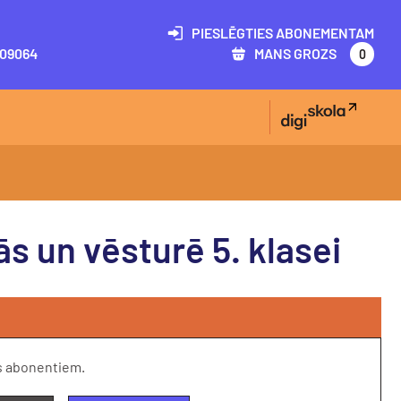
PIESLĒGTIES ABONEMENTAM
09064
MANS GROZS
0
s un vēsturē 5. klasei
s abonentiem.