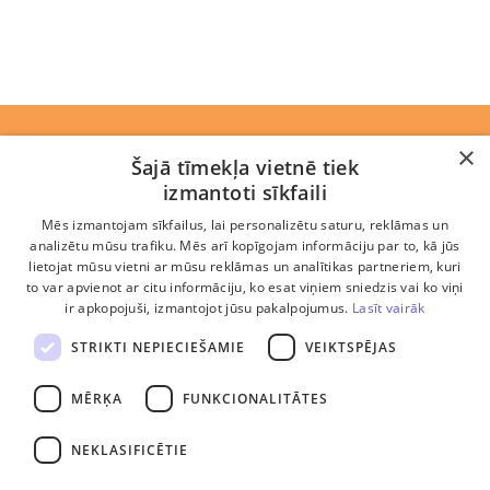
Rekvizīti
×
Šajā tīmekļa vietnē tiek
izmantoti sīkfaili
Jaunumi
Mēs izmantojam sīkfailus, lai personalizētu saturu, reklāmas un
Komanda
analizētu mūsu trafiku. Mēs arī kopīgojam informāciju par to, kā jūs
lietojat mūsu vietni ar mūsu reklāmas un analītikas partneriem, kuri
Ētikas kodekss
to var apvienot ar citu informāciju, ko esat viņiem sniedzis vai ko viņi
ir apkopojuši, izmantojot jūsu pakalpojumus.
Lasīt vairāk
Privātuma politika
STRIKTI NEPIECIEŠAMIE
VEIKTSPĒJAS
Biežāk uzdotie jautājumi
MĒRĶA
FUNKCIONALITĀTES
Sīkdatņu lietošanas noteikumi
NEKLASIFICĒTIE
Abonēšanas un lietošanas noteikumi