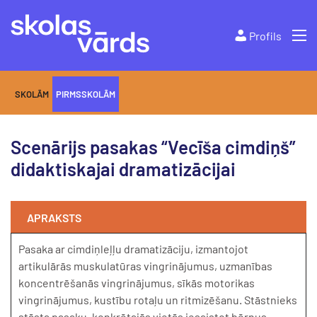
Profils
SKOLĀM
PIRMSSKOLĀM
Scenārijs pasakas “Vecīša cimdiņš”
didaktiskajai dramatizācijai
APRAKSTS
Pasaka ar cimdiņleļļu dramatizāciju, izmantojot
artikulārās muskulatūras vingrinājumus, uzmanības
koncentrēšanās vingrinājumus, sīkās motorikas
vingrinājumus, kustību rotaļu un ritmizēšanu. Stāstnieks
stāsta pasaku, konkrētajās vietās iesaistot bērnus.