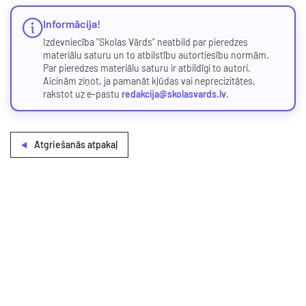
Informācija!
Izdevniecība "Skolas Vārds" neatbild par pieredzes
materiālu saturu un to atbilstību autortiesību normām.
Par pieredzes materiālu saturu ir atbildīgi to autori.
Aicinām ziņot, ja pamanāt kļūdas vai neprecizitātes,
rakstot uz e-pastu
redakcija@skolasvards.lv
.
Atgriešanās atpakaļ