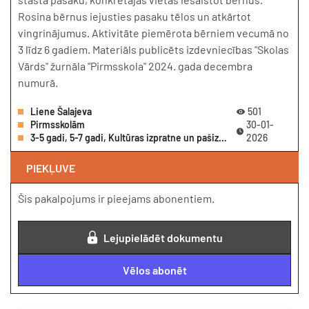
Rosina bērnus iejusties pasaku tēlos un atkārtot
vingrinājumus. Aktivitāte piemērota bērniem vecumā no
3 līdz 6 gadiem. Materiāls publicēts izdevniecības "Skolas
Vārds" žurnāla "Pirmsskola" 2024. gada decembra
numurā.
Liene Šalajeva
501
Pirmsskolām
30-01-
3-5 gadi, 5-7 gadi, Kultūras izpratne un pašizpausme mākslā, Praktiskā darbošanās, Pasākumu scenāriji, Ziema, Ziema
2026
PIEKĻUVE
Šis pakalpojums ir pieejams abonentiem.
Lejupielādēt dokumentu
Vēlos abonēt