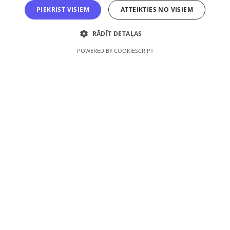
PIEKRIST VISIEM
ATTEIKTIES NO VISIEM
Logotipi
RĀDĪT DETAĻAS
POWERED BY COOKIESCRIPT
+371 26309064
+371 26448120
E-pasts:
redakcija@skolasvards.lv
Adrese:
Brīvības gatve 208A, Rīga, LV-1039
Autortiesības aizsargātas © 2026, SIA V-Media
Mājaslapa izstrādāta
SIA “V-Media”, reģ. Nr. 40103369264, Atveseļošanās fonda
saņemtā finansējuma ietvaros veic ieguldījumu
komercdarbības procesu uzlabošanā - ieviesta klientu