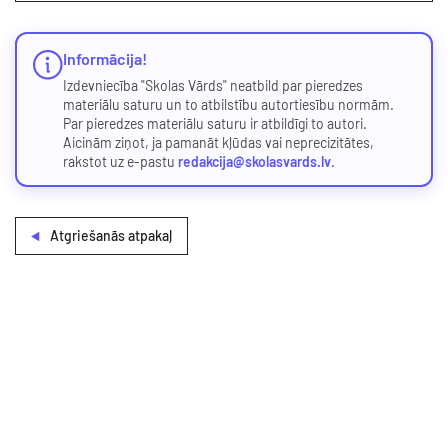
Informācija!
Izdevniecība "Skolas Vārds" neatbild par pieredzes
materiālu saturu un to atbilstību autortiesību normām.
Par pieredzes materiālu saturu ir atbildīgi to autori.
Aicinām ziņot, ja pamanāt kļūdas vai neprecizitātes,
rakstot uz e-pastu
redakcija@skolasvards.lv
.
Atgriešanās atpakaļ