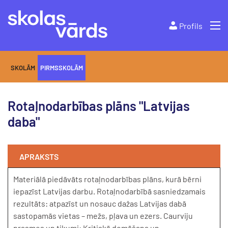
Profils
SKOLĀM
PIRMSSKOLĀM
Rotaļnodarbības plāns "Latvijas
daba"
APRAKSTS
Materiālā piedāvāts rotaļnodarbības plāns, kurā bērni
iepazīst Latvijas darbu. Rotaļnodarbībā sasniedzamais
rezultāts: atpazīst un nosauc dažas Latvijas dabā
sastopamās vietas – mežs, pļava un ezers. Caurviju
prasmes un tikumi: Kritiskā domāšana un