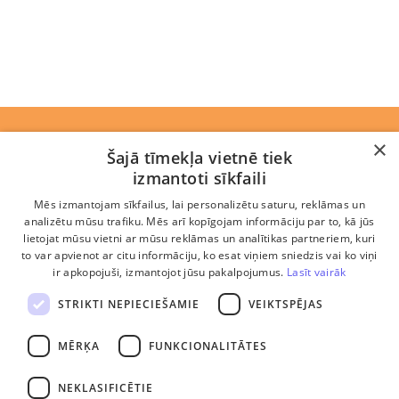
Rekvizīti
×
Šajā tīmekļa vietnē tiek
izmantoti sīkfaili
Jaunumi
Mēs izmantojam sīkfailus, lai personalizētu saturu, reklāmas un
Komanda
analizētu mūsu trafiku. Mēs arī kopīgojam informāciju par to, kā jūs
lietojat mūsu vietni ar mūsu reklāmas un analītikas partneriem, kuri
Ētikas kodekss
to var apvienot ar citu informāciju, ko esat viņiem sniedzis vai ko viņi
ir apkopojuši, izmantojot jūsu pakalpojumus.
Lasīt vairāk
Privātuma politika
STRIKTI NEPIECIEŠAMIE
VEIKTSPĒJAS
Biežāk uzdotie jautājumi
MĒRĶA
FUNKCIONALITĀTES
Sīkdatņu lietošanas noteikumi
NEKLASIFICĒTIE