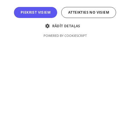
Abonēšanas un lietošanas noteikumi
PIEKRIST VISIEM
ATTEIKTIES NO VISIEM
Logotipi
RĀDĪT DETAĻAS
POWERED BY COOKIESCRIPT
+371 26309064
+371 26448120
E-pasts:
redakcija@skolasvards.lv
Adrese:
Brīvības gatve 208A, Rīga, LV-1039
Autortiesības aizsargātas © 2026, SIA V-Media
Mājaslapa izstrādāta
SIA “V-Media”, reģ. Nr. 40103369264, Atveseļošanās fonda
saņemtā finansējuma ietvaros veic ieguldījumu