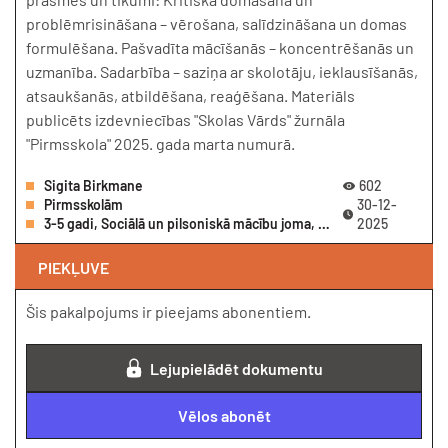
problēmrisināšana – vērošana, salīdzināšana un domas
formulēšana. Pašvadīta mācīšanās – koncentrēšanās un
uzmanība. Sadarbība – saziņa ar skolotāju, ieklausīšanās,
atsaukšanās, atbildēšana, reaģēšana. Materiāls
publicēts izdevniecības "Skolas Vārds" žurnāla
"Pirmsskola" 2025. gada marta numurā.
Sigita Birkmane
602
Pirmsskolām
30-12-
3-5 gadi, Sociālā un pilsoniskā mācību joma, Dabaszinātnes, Praktiskā darbošanās, Montesori, Nodarbības, Pirmsskolu pieredze, Valoda
2025
PIEKĻUVE
Šis pakalpojums ir pieejams abonentiem.
Lejupielādēt dokumentu
Vēlos abonēt