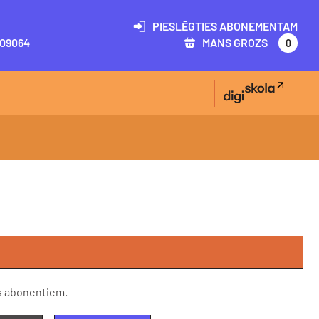
PIESLĒGTIES ABONEMENTAM
09064
MANS GROZS
0
s abonentiem.