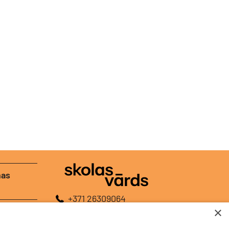
nas
+371 26309064
×
+371 26448120
E-pasts:
redakcija@skolasvards.lv