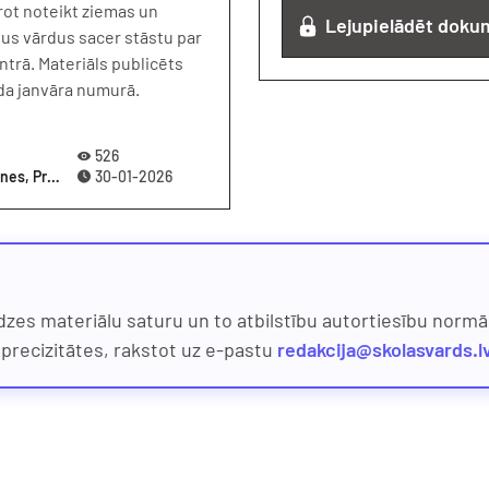
rot noteikt ziemas un
Lejupielādēt doku
us vārdus sacer stāstu par
ntrā. Materiāls publicēts
ada janvāra numurā.
526
5-7 gadi, Kultūras izpratne un pašizpausme mākslā, Dabaszinātnes, Praktiskā darbošanās, Nodarbības, Pirmsskolu pieredze, Valoda
30-01-2026
dzes materiālu saturu un to atbilstību autortiesību normām
eprecizitātes, rakstot uz e-pastu
redakcija@skolasvards.l