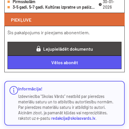
Pirmsskolām
30-01-
3-5 gadi, 5-7 gadi, Kultūras izpratne un pašizpausme mākslā, Darba lapas, Ziema, Valoda, Ziema
2026
PIEKĻUVE
Šis pakalpojums ir pieejams abonentiem.
Lejupielādēt dokumentu
Vēlos abonēt
Informācija!
Izdevniecība "Skolas Vārds" neatbild par pieredzes
materiālu saturu un to atbilstību autortiesību normām.
Par pieredzes materiālu saturu ir atbildīgi to autori.
Aicinām ziņot, ja pamanāt kļūdas vai neprecizitātes,
rakstot uz e-pastu
redakcija@skolasvards.lv
.