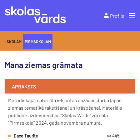
Profils
SKOLĀM
PIRMSSKOLĀM
Mana ziemas grāmata
APRAKSTS
Metodiskajā materiālā iekļautas dažādas darba lapas
ziemas tematikā rakstīšanai un krāsošanai. Materiāls
publicēts izdevniecības "Skolas Vārds" žurnāla
"Pirmsskola" 2024. gada novembra numurā.
Dace Taurīte
445