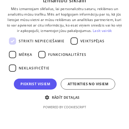
izmantoti sīkfaili
Mēs izmantojam sīkfailus, lai personalizētu saturu, reklāmas un
Komanda
analizētu mūsu trafiku. Mēs arī kopīgojam informāciju par to, kā jūs
lietojat mūsu vietni ar mūsu reklāmas un analītikas partneriem, kuri
Ētikas kodekss
to var apvienot ar citu informāciju, ko esat viņiem sniedzis vai ko viņi
ir apkopojuši, izmantojot jūsu pakalpojumus.
Lasīt vairāk
Privātuma politika
STRIKTI NEPIECIEŠAMIE
VEIKTSPĒJAS
Biežāk uzdotie jautājumi
MĒRĶA
FUNKCIONALITĀTES
Sīkdatņu lietošanas noteikumi
NEKLASIFICĒTIE
Abonēšanas un lietošanas noteikumi
PIEKRIST VISIEM
ATTEIKTIES NO VISIEM
Logotipi
RĀDĪT DETAĻAS
POWERED BY COOKIESCRIPT
+371 26309064
+371 26448120