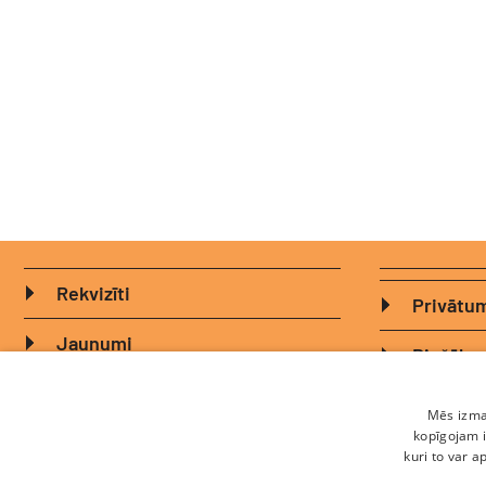
Rekvizīti
Privātum
Jaunumi
Biežāk u
Komanda
Sīkdatņu
Mēs izman
kopīgojam i
Ētikas kodekss
kuri to var a