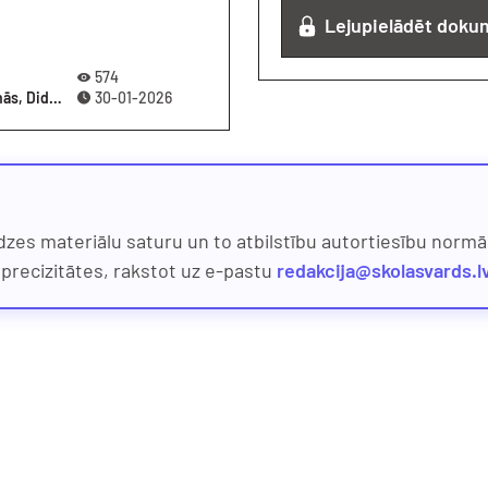
Lejupielādēt doku
574
3-5 gadi, 5-7 gadi, Emocionālā audzināšana, Praktiskā darbošanās, Didaktiskie materiāli, Atgādnes
30-01-2026
dzes materiālu saturu un to atbilstību autortiesību normām
eprecizitātes, rakstot uz e-pastu
redakcija@skolasvards.l