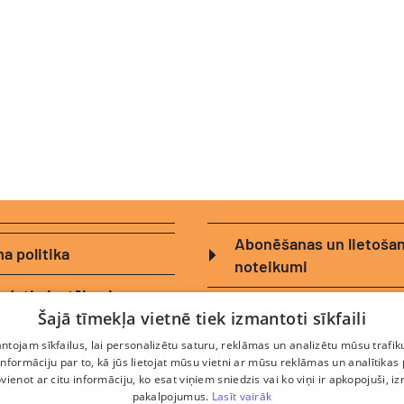
Abonēšanas un lietoša
a politika
noteikumi
zdotie jautājumi
Logotipi
Šajā tīmekļa vietnē tiek izmantoti sīkfaili
 lietošanas noteikumi
tojam sīkfailus, lai personalizētu saturu, reklāmas un analizētu mūsu trafik
nformāciju par to, kā jūs lietojat mūsu vietni ar mūsu reklāmas un analītikas
pvienot ar citu informāciju, ko esat viņiem sniedzis vai ko viņi ir apkopojuši, i
pakalpojumus.
Lasīt vairāk