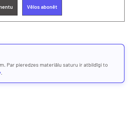
mentu
Vēlos abonēt
. Par pieredzes materiālu saturu ir atbildīgi to
v
.