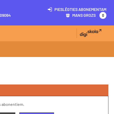
PIESLĒGTIES ABONEMENTAM
09064
MANS GROZS
0
s abonentiem.