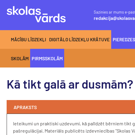
Sazinies ar mums e-pas
redakcija@skolasva
MĀCĪBU LĪDZEKĻI
DIGITĀLO LĪDZEKĻU KRĀTUVE
PIEREDZE
SKOLĀM
PIRMSSKOLĀM
Kā tikt galā ar dusmām?
APRAKSTS
Ieteikumi un praktiski uzdevumi, kā palīdzēt bērniem tikt
pašregulācijai. Materiāls publicēts izdevniecības "Skolas V