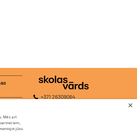
nas
+371 26309064
×
+371 26448120
E-pasts:
redakcija@skolasvards.lv
u. Mēs arī
Adrese:
Brīvības gatve 208A, Rīga, LV-1039
 partneriem,
zmantojot jūsu