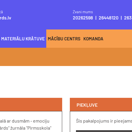
tā
Zvani mums
rds.lv
20262598
|
26448120
|
263
S MATERIĀLU KRĀTUVE
MĀCĪBU CENTRS
KOMANDA
PIEKĻUVE
 galā ar dusmām - emociju
Šis pakalpojums ir pieejam
ārds" žurnāla "Pirmsskola"